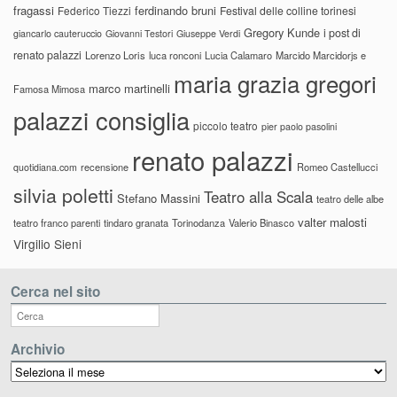
fragassi
ferdinando bruni
Federico Tiezzi
Festival delle colline torinesi
Gregory Kunde
i post di
giancarlo cauteruccio
Giovanni Testori
Giuseppe Verdi
renato palazzi
Lorenzo Loris
luca ronconi
Lucia Calamaro
Marcido Marcidorjs e
maria grazia gregori
marco martinelli
Famosa Mimosa
palazzi consiglia
piccolo teatro
pier paolo pasolini
renato palazzi
recensione
Romeo Castellucci
quotidiana.com
silvia poletti
Teatro alla Scala
Stefano Massini
teatro delle albe
valter malosti
teatro franco parenti
tindaro granata
Torinodanza
Valerio Binasco
Virgilio Sieni
Cerca nel sito
Archivio
Archivio