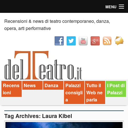
MENU
Home
Recensioni & news di teatro contemporaneo, danza,
opera, arti performative
Recensioni
Anticipazioni
News
Palazzi consiglia
Recens
News
Danza
Palazzi
Tutto il
I Post di
Video
ioni
consigli
Web ne
Palazzi
Chi siamo
a
parla
Contatti
Tag Archives:
Laura Kibel
dT in English