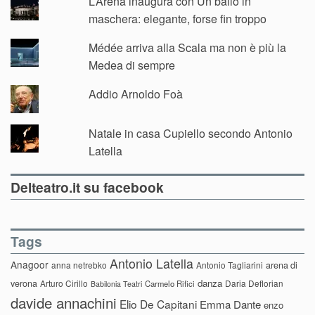
L’Arena inaugura con Un ballo in
maschera: elegante, forse fin troppo
Médée arriva alla Scala ma non è più la
Medea di sempre
Addio Arnoldo Foà
Natale in casa Cupiello secondo Antonio
Latella
Delteatro.it su facebook
Tags
Antonio Latella
Anagoor
anna netrebko
Antonio Tagliarini
arena di
danza
verona
Arturo Cirillo
Daria Deflorian
Carmelo Rifici
Babilonia Teatri
davide annachini
Elio De Capitani
Emma Dante
enzo