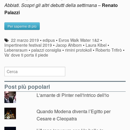
Abbiati. Scopri gli altri debutti della settimana
–
Renato
Palazzi
Per saperne di più
22 marzo 2019
•
edipus
•
Evros Walk Water 1&2
•
Impertinente festival 2019
•
Jacop Ahlbom
•
Laura Kibel
•
Lebensraum
•
palazzi consiglia
•
rimini protokoll
•
Roberto Trifirò
•
Va' dove ti porta il piede
Post più popolari
L'amante di Pinter nell'intrico dell'io
Quando Modena diventa l’Egitto per
Cesare e Cleopatra