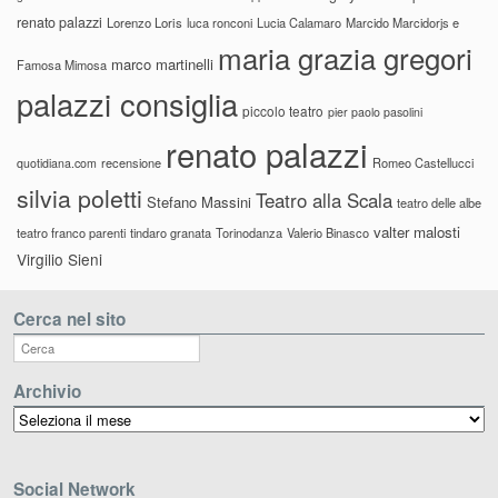
renato palazzi
Lorenzo Loris
luca ronconi
Lucia Calamaro
Marcido Marcidorjs e
maria grazia gregori
marco martinelli
Famosa Mimosa
palazzi consiglia
piccolo teatro
pier paolo pasolini
renato palazzi
recensione
Romeo Castellucci
quotidiana.com
silvia poletti
Teatro alla Scala
Stefano Massini
teatro delle albe
valter malosti
teatro franco parenti
tindaro granata
Torinodanza
Valerio Binasco
Virgilio Sieni
Cerca nel sito
Archivio
Archivio
Social Network