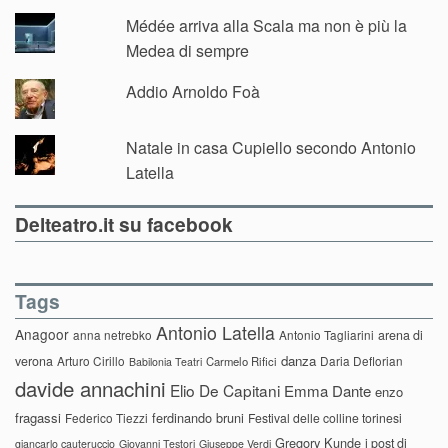
Médée arriva alla Scala ma non è più la
Medea di sempre
Addio Arnoldo Foà
Natale in casa Cupiello secondo Antonio
Latella
Delteatro.it su facebook
Tags
Antonio Latella
Anagoor
anna netrebko
Antonio Tagliarini
arena di
danza
verona
Arturo Cirillo
Daria Deflorian
Carmelo Rifici
Babilonia Teatri
davide annachini
Elio De Capitani
Emma Dante
enzo
fragassi
ferdinando bruni
Federico Tiezzi
Festival delle colline torinesi
Gregory Kunde
i post di
giancarlo cauteruccio
Giovanni Testori
Giuseppe Verdi