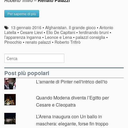
Roberto Trifirò
–
Renato Palazzi
Per saperne di più
13 gennaio 2016
•
Afghanistan. Il grande gioco
•
Antonio
Latella
•
Cesare Lievi
•
Elio De Capitani
•
ferdinando bruni
•
l’apparenza inganna
•
Leonce e Lena
•
palazzi consiglia
•
Pinocchio
•
renato palazzi
•
Roberto Trifirò
Post più popolari
L'amante di Pinter nell'intrico dell'io
Quando Modena diventa l’Egitto per
Cesare e Cleopatra
L’Arena inaugura con Un ballo in
maschera: elegante, forse fin troppo