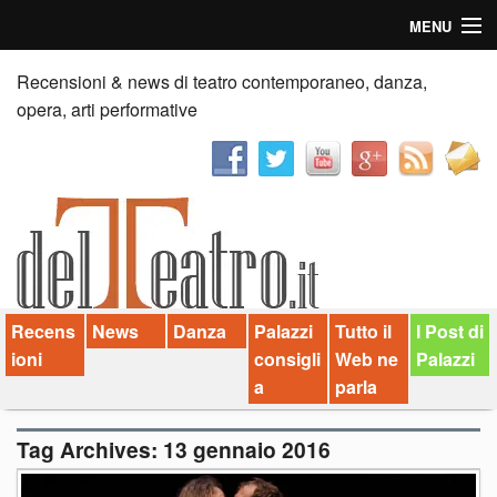
MENU
Home
Recensioni & news di teatro contemporaneo, danza,
opera, arti performative
Recensioni
Anticipazioni
News
Palazzi consiglia
Recens
News
Danza
Palazzi
Tutto il
I Post di
Video
ioni
consigli
Web ne
Palazzi
Chi siamo
a
parla
Contatti
Tag Archives:
13 gennaio 2016
dT in English