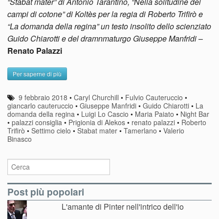
“Stabat mater” di Antonio Tarantino, “Nella solitudine dei
campi di cotone” di Koltès per la regia di Roberto Trifirò e
“La domanda della regina”
un testo insolito dello scienziato
Guido Chiarotti e del dramnmaturgo Giuseppe Manfridi
–
Renato Palazzi
Per saperne di più
9 febbraio 2018
•
Caryl Churchill
•
Fulvio Cauteruccio
•
giancarlo cauteruccio
•
Giuseppe Manfridi
•
Guido Chiarotti
•
La
domanda della regina
•
Luigi Lo Cascio
•
Maria Paiato
•
Night Bar
•
palazzi consiglia
•
Prigionia di Alekos
•
renato palazzi
•
Roberto
Trifirò
•
Settimo cielo
•
Stabat mater
•
Tamerlano
•
Valerio
Binasco
Post più popolari
L'amante di Pinter nell'intrico dell'io