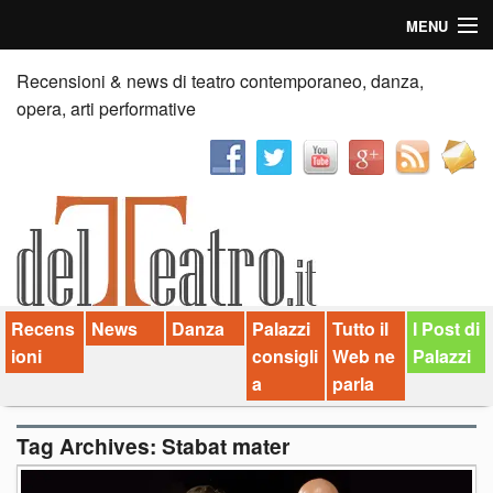
MENU
Home
Recensioni & news di teatro contemporaneo, danza,
opera, arti performative
Recensioni
Anticipazioni
News
Palazzi consiglia
Recens
News
Danza
Palazzi
Tutto il
I Post di
Video
ioni
consigli
Web ne
Palazzi
Chi siamo
a
parla
Contatti
Tag Archives:
Stabat mater
dT in English