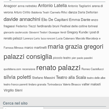
Antonio Latella
Anagoor
anna netrebko
Antonio Tagliarini
arena di
danza
verona
Arturo Cirillo
Daria Deflorian
Carmelo Rifici
Babilonia Teatri
davide annachini
Elio De Capitani
Emma Dante
enzo
fragassi
ferdinando bruni
Federico Tiezzi
Festival delle colline torinesi
Gregory Kunde
i post di
giancarlo cauteruccio
Giovanni Testori
Giuseppe Verdi
renato palazzi
Lorenzo Loris
luca ronconi
Lucia Calamaro
Marcido Marcidorjs e
maria grazia gregori
marco martinelli
Famosa Mimosa
palazzi consiglia
piccolo teatro
pier paolo pasolini
renato palazzi
recensione
Romeo Castellucci
quotidiana.com
silvia poletti
Teatro alla Scala
Stefano Massini
teatro delle albe
valter malosti
teatro franco parenti
tindaro granata
Torinodanza
Valerio Binasco
Virgilio Sieni
Cerca nel sito