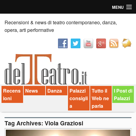
MENU
Home
Recensioni & news di teatro contemporaneo, danza,
opera, arti performative
Recensioni
Anticipazioni
News
Palazzi consiglia
Recens
News
Danza
Palazzi
Tutto il
I Post di
Video
ioni
consigli
Web ne
Palazzi
Chi siamo
a
parla
Contatti
Tag Archives:
Viola Graziosi
dT in English