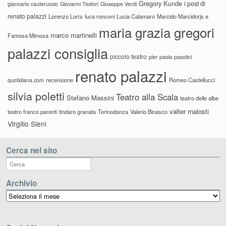
Gregory Kunde
i post di
giancarlo cauteruccio
Giovanni Testori
Giuseppe Verdi
renato palazzi
Lorenzo Loris
luca ronconi
Lucia Calamaro
Marcido Marcidorjs e
maria grazia gregori
marco martinelli
Famosa Mimosa
palazzi consiglia
piccolo teatro
pier paolo pasolini
renato palazzi
recensione
Romeo Castellucci
quotidiana.com
silvia poletti
Teatro alla Scala
Stefano Massini
teatro delle albe
valter malosti
teatro franco parenti
tindaro granata
Torinodanza
Valerio Binasco
Virgilio Sieni
Cerca nel sito
Archivio
Archivio