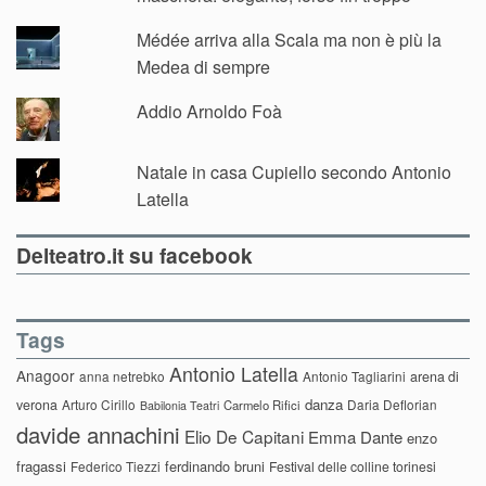
Médée arriva alla Scala ma non è più la
Medea di sempre
Addio Arnoldo Foà
Natale in casa Cupiello secondo Antonio
Latella
Delteatro.it su facebook
Tags
Antonio Latella
Anagoor
anna netrebko
Antonio Tagliarini
arena di
danza
verona
Arturo Cirillo
Daria Deflorian
Carmelo Rifici
Babilonia Teatri
davide annachini
Elio De Capitani
Emma Dante
enzo
fragassi
ferdinando bruni
Federico Tiezzi
Festival delle colline torinesi