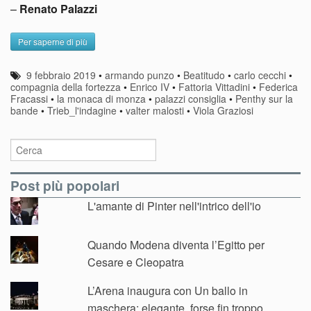
–
Renato Palazzi
Per saperne di più
9 febbraio 2019
•
armando punzo
•
Beatitudo
•
carlo cecchi
•
compagnia della fortezza
•
Enrico IV
•
Fattoria Vittadini
•
Federica
Fracassi
•
la monaca di monza
•
palazzi consiglia
•
Penthy sur la
bande
•
Trieb_l'indagine
•
valter malosti
•
Viola Graziosi
Post più popolari
L'amante di Pinter nell'intrico dell'io
Quando Modena diventa l’Egitto per
Cesare e Cleopatra
L’Arena inaugura con Un ballo in
maschera: elegante, forse fin troppo