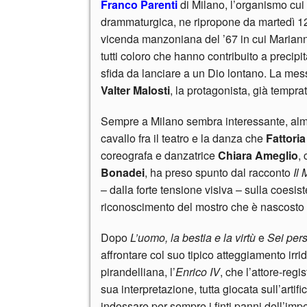
Franco Parenti
di Milano, l’organismo cui
drammaturgica, ne ripropone da martedì 
vicenda manzoniana del ’67 in cui Marianna
tutti coloro che hanno contribuito a precip
sfida da lanciare a un Dio lontano. La mess
Valter Malosti
, la protagonista, già tempr
Sempre a Milano sembra interessante, alm
cavallo fra il teatro e la danza che
Fattoria
coreografa e danzatrice
Chiara Ameglio
,
Bonadei
, ha preso spunto dal racconto
Il
– dalla forte tensione visiva – sulla coesi
riconoscimento del mostro che è nascosto i
Dopo
L’uomo, la bestia e la virtù
e
Sei pers
affrontare col suo tipico atteggiamento irr
pirandelliana, l’
Enrico IV
, che l’attore-reg
sua interpretazione, tutta giocata sull’artifi
indossare per sempre i finti panni dell’im