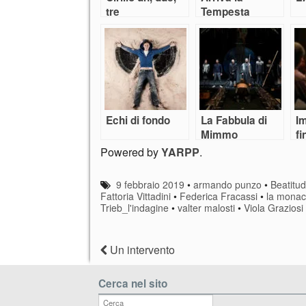
tre
Tempesta
Echi di fondo
La Fabbula di
I
Mimmo
fi
Powered by
YARPP
.
9 febbraio 2019
•
armando punzo
•
Beatitu
Fattoria Vittadini
•
Federica Fracassi
•
la monac
Trieb_l'indagine
•
valter malosti
•
Viola Graziosi
Un intervento
Cerca nel sito