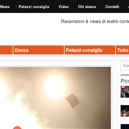
News
Palazzi consiglia
Video
Chi siamo
Contatti
Recensioni & news di teatro cont
Danza
Palazzi consiglia
Tutto
Pos