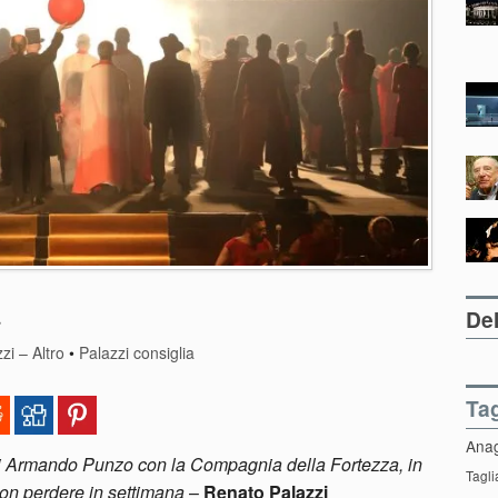
Del
zi – Altro
•
Palazzi consiglia
Ta
Ana
o di Armando Punzo con la Compagnia della Fortezza, in
Tagli
 non perdere in settimana
–
Renato Palazzi