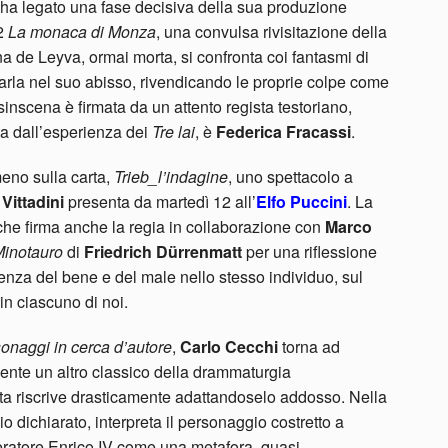
 ha legato una fase decisiva della sua produzione
12
La monaca di Monza
, una convulsa rivisitazione della
 de Leyva, ormai morta, si confronta coi fantasmi di
itarla nel suo abisso, rivendicando le proprie colpe come
inscena è firmata da un attento regista testoriano,
ata dall’esperienza dei
Tre lai
, è
Federica Fracassi
.
eno sulla carta,
Trieb_l’indagine
, uno spettacolo a
 Vittadini
presenta da martedì 12 all’
Elfo Puccini
. La
 che firma anche la regia in collaborazione con
Marco
 Minotauro
di
Friedrich Dürrenmatt
per una riflessione
stenza del bene e del male nello stesso individuo, sul
n ciascuno di noi.
onaggi in cerca d’autore
,
Carlo Cecchi
torna ad
idente un altro classico della drammaturgia
ista riscrive drasticamente adattandoselo addosso. Nella
cio dichiarato, interpreta il personaggio costretto a
peratore Enrico IV come una metafora, quasi