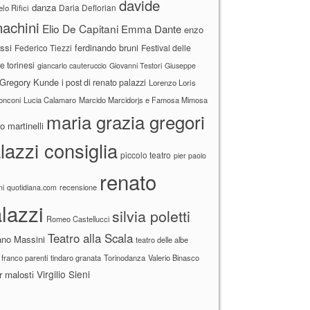
davide
danza
Daria Deflorian
lo Rifici
achini
Elio De Capitani
Emma Dante
enzo
ssi
ferdinando bruni
Federico Tiezzi
Festival delle
ne torinesi
giancarlo cauteruccio
Giovanni Testori
Giuseppe
Gregory Kunde
i post di renato palazzi
Lorenzo Loris
ronconi
Lucia Calamaro
Marcido Marcidorjs e Famosa Mimosa
maria grazia gregori
 martinelli
lazzi consiglia
piccolo teatro
pier paolo
renato
recensione
ni
quotidiana.com
lazzi
silvia poletti
Romeo Castellucci
Teatro alla Scala
ano Massini
teatro delle albe
 franco parenti
tindaro granata
Torinodanza
Valerio Binasco
Virgilio Sieni
r malosti