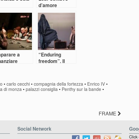
d’amore
mparare a
“Enduring
nanziare
freedom”. Il
grande gioco
riprende
do
•
carlo cecchi
•
compagnia della fortezza
•
Enrico IV
•
a di monza
•
palazzi consiglia
•
Penthy sur la bande
•
FRAME
Social Network
Goog
Click