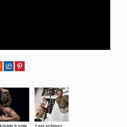
Arialda è sola
Lear schiavo