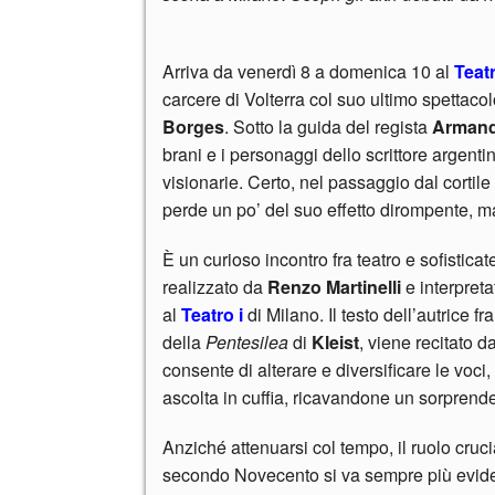
Arriva da venerdì 8 a domenica 10 al
Teat
carcere di Volterra col suo ultimo spettaco
Borges
. Sotto la guida del regista
Arman
brani e i personaggi dello scrittore argentin
visionarie. Certo, nel passaggio dal cortile
perde un po’ del suo effetto dirompente, ma 
È un curioso incontro fra teatro e sofistic
realizzato da
Renzo Martinelli
e interpret
al
Teatro i
di Milano. Il testo dell’autrice f
della
Pentesilea
di
Kleist
, viene recitato d
consente di alterare e diversificare le voci,
ascolta in cuffia, ricavandone un sorprende
Anziché attenuarsi col tempo, il ruolo cruci
secondo Novecento si va sempre più eviden