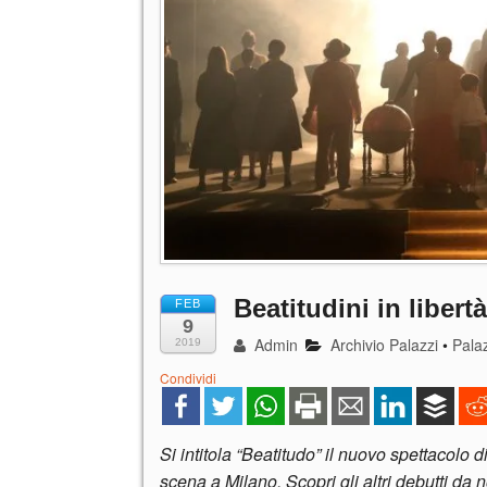
Beatitudini in libertà
FEB
9
Admin
Archivio Palazzi
•
Palaz
2019
Condividi
Si intitola “Beatitudo” il nuovo spettacol
scena a Milano. Scopri gli altri debutti da