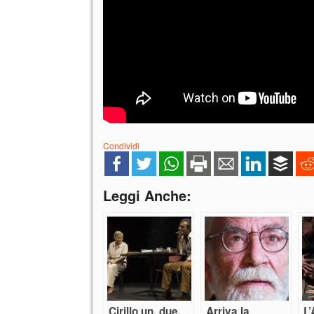
Condividi
Leggi Anche:
Cirillo un, due,
Arriva la
L’