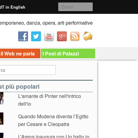
dT in English
emporaneo, danza, opera, arti performative
 il Web ne parla
I Post di Palazzi
t più popolari
L'amante di Pinter nell'intrico
dell'io
Quando Modena diventa l’Egitto
per Cesare e Cleopatra
L’Arena inaugura con Un ballo in