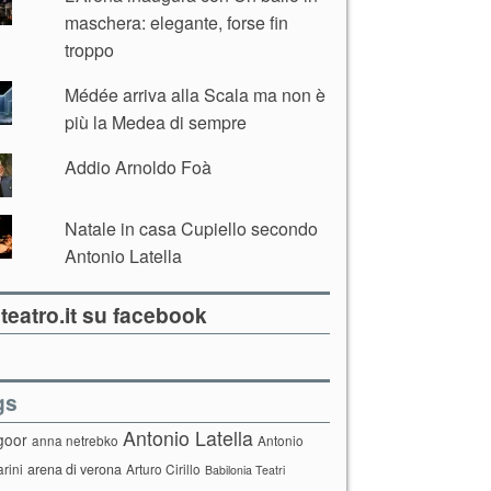
maschera: elegante, forse fin
troppo
Médée arriva alla Scala ma non è
più la Medea di sempre
Addio Arnoldo Foà
Natale in casa Cupiello secondo
Antonio Latella
teatro.it su facebook
gs
Antonio Latella
goor
anna netrebko
Antonio
arini
arena di verona
Arturo Cirillo
Babilonia Teatri