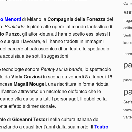
Carme
ann
ro Menotti
di Milano la
Compagnia della Fortezza
del
fraga
lo,
Beatitudo
, ispirato alle opere, al mondo fantastico di
colli
do Punzo
, gli attori-detenuti hanno scelto essi stessi i
Verdi
o sui quali lavorare, e li hanno tradotti in immagini
luca 
 del carcere al palcoscenico di un teatro lo spettacolo
marco
acquista altre sottili suggestioni.
pa
ate tecnologie sonore
Penthy sur la bande
, lo spettacolo
ato da
Viola Graziosi
in scena da venerdì 8 a lunedì 18
pasoli
rancese
Magali Mougel
, una riscrittura in forma ridotta
pa
all’attrice attraverso un microfono olofonico che le
 dando vita da sola a tutti i personaggi. Il pubblico la
Stef
nte effetto tridimensionale.
teatro
valte
ale di
Giovanni Testori
nella cultura italiana del
ziando a quasi trent’anni dalla sua morte. Il
Teatro