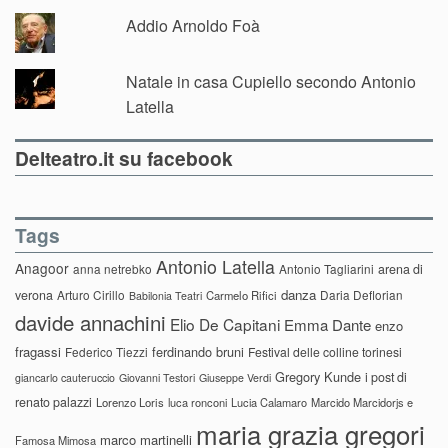
Addio Arnoldo Foà
Natale in casa Cupiello secondo Antonio
Latella
Delteatro.it su facebook
Tags
Antonio Latella
Anagoor
anna netrebko
Antonio Tagliarini
arena di
danza
verona
Arturo Cirillo
Daria Deflorian
Carmelo Rifici
Babilonia Teatri
davide annachini
Elio De Capitani
Emma Dante
enzo
fragassi
ferdinando bruni
Federico Tiezzi
Festival delle colline torinesi
Gregory Kunde
i post di
giancarlo cauteruccio
Giovanni Testori
Giuseppe Verdi
renato palazzi
Lorenzo Loris
luca ronconi
Lucia Calamaro
Marcido Marcidorjs e
maria grazia gregori
marco martinelli
Famosa Mimosa