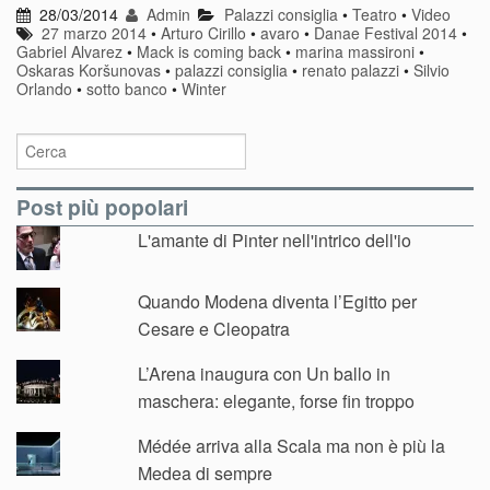
28/03/2014
Admin
Palazzi consiglia
•
Teatro
•
Video
27 marzo 2014
•
Arturo Cirillo
•
avaro
•
Danae Festival 2014
•
Gabriel Alvarez
•
Mack is coming back
•
marina massironi
•
Oskaras Koršunovas
•
palazzi consiglia
•
renato palazzi
•
Silvio
Orlando
•
sotto banco
•
Winter
Post più popolari
L'amante di Pinter nell'intrico dell'io
Quando Modena diventa l’Egitto per
Cesare e Cleopatra
L’Arena inaugura con Un ballo in
maschera: elegante, forse fin troppo
Médée arriva alla Scala ma non è più la
Medea di sempre