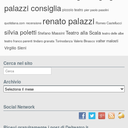
palazzi consiglia
piccolo teatro
pier paolo pasolini
renato palazzi
recensione
Romeo Castellucci
quotidiana.com
silvia poletti
Teatro alla Scala
Stefano Massini
teatro delle albe
valter malosti
teatro franco parenti
tindaro granata
Torinodanza
Valerio Binasco
Virgilio Sieni
Cerca nel sito
Archivio
Archivio
Social Network
Ricevi gratuitamente i post di Delteatro.it