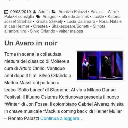
09/03/2019
Admin
Archivio Palazzi
•
Palazzi – Altro
•
Palazzi consiglia
Anagoor
•
elfriede Jelinek
•
Jackie
•
Katona
József Színház
•
Kriszta Székely
•
Lucia Calamaro
•
Nora. Natale
in caa Helmer
•
Orestea
•
Shakespeare/Sonetti
•
Si nota
all'imbrunire
•
Silvio Orlando
•
valter malosti
Un Avaro in noir
Torna in scena la collaudata
rilettura del classico di Molière a
cura di Arturo Cirillo. Ventidue
anni dopo il film, Silvio Orlando e
Marina Massironi portano a
teatro “Sotto banco” di Starnone. Al via a Milano Danae
Festival. Il lituano Oskaras Koršunovas presenta il nuovo
“Winter” di Jon Fosse. Il colombiano Gabriel Alvarez rivisita
in chiave musicale “Mack is coming back” di Heiner Müller
– Renato Palazzi
Continua a leggere…