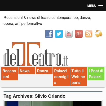
MENU
Home
Recensioni & news di teatro contemporaneo, danza,
opera, arti performative
Recensioni
Anticipazioni
News
Palazzi consiglia
Recens
News
Danza
Palazzi
Tutto il
I Post di
Video
ioni
consigli
Web ne
Palazzi
Chi siamo
a
parla
Contatti
Tag Archives:
Silvio Orlando
dT in English