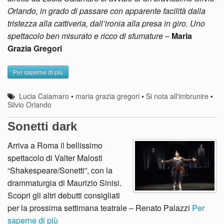
Orlando, in grado di passare con apparente facilità dalla
tristezza alla cattiveria, dall’ironia alla presa in giro. Uno
spettacolo ben misurato e ricco di sfumature
–
Maria
Grazia Gregori
Per saperne di più
Lucia Calamaro
•
maria grazia gregori
•
Si nota all'imbrunire
•
Silvio Orlando
Sonetti dark
Arriva a Roma il bellissimo
spettacolo di Valter Malosti
“Shakespeare/Sonetti”, con la
drammaturgia di Maurizio Sinisi.
Scopri gli altri debutti consigliati
per la prossima settimana teatrale – Renato Palazzi
Per
saperne di più