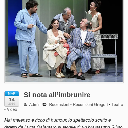
Si nota all’imbrunire
MAR
14
Admin
Recensioni
•
Recensioni Gregori
•
Teatro
2019
•
Video
Mai melenso e ricco di humour, lo spettacolo scritto e
diretto da Lucia Calamaro si avvale di un bravissimo Silvio