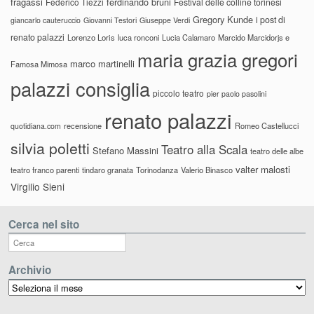
fragassi
ferdinando bruni
Federico Tiezzi
Festival delle colline torinesi
Gregory Kunde
i post di
giancarlo cauteruccio
Giovanni Testori
Giuseppe Verdi
renato palazzi
Lorenzo Loris
luca ronconi
Lucia Calamaro
Marcido Marcidorjs e
maria grazia gregori
marco martinelli
Famosa Mimosa
palazzi consiglia
piccolo teatro
pier paolo pasolini
renato palazzi
recensione
Romeo Castellucci
quotidiana.com
silvia poletti
Teatro alla Scala
Stefano Massini
teatro delle albe
valter malosti
teatro franco parenti
tindaro granata
Torinodanza
Valerio Binasco
Virgilio Sieni
Cerca nel sito
Archivio
Archivio