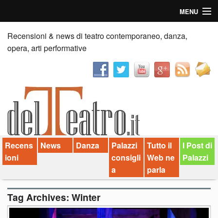
MENU
Home
Recensioni & news di teatro contemporaneo, danza,
opera, arti performative
Recensioni
Anticipazioni
News
Palazzi consiglia
Recens
News
Danza
Palazzi
Tutto il
I Post di
Video
ioni
consigli
Web ne
Palazzi
Chi siamo
a
parla
Contatti
Tag Archives:
Winter
dT in English