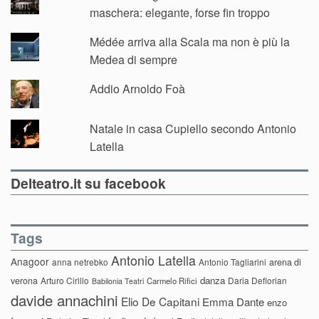
maschera: elegante, forse fin troppo
Médée arriva alla Scala ma non è più la
Medea di sempre
Addio Arnoldo Foà
Natale in casa Cupiello secondo Antonio
Latella
Delteatro.it su facebook
Tags
Antonio Latella
Anagoor
anna netrebko
Antonio Tagliarini
arena di
danza
verona
Arturo Cirillo
Daria Deflorian
Carmelo Rifici
Babilonia Teatri
davide annachini
Elio De Capitani
Emma Dante
enzo