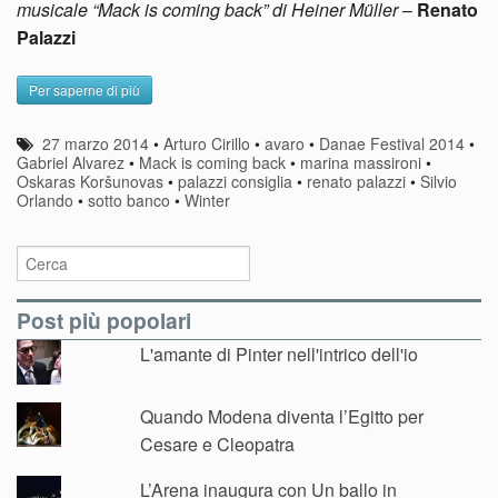
musicale “Mack is coming back” di Heiner Müller
–
Renato
Palazzi
Per saperne di più
27 marzo 2014
•
Arturo Cirillo
•
avaro
•
Danae Festival 2014
•
Gabriel Alvarez
•
Mack is coming back
•
marina massironi
•
Oskaras Koršunovas
•
palazzi consiglia
•
renato palazzi
•
Silvio
Orlando
•
sotto banco
•
Winter
Post più popolari
L'amante di Pinter nell'intrico dell'io
Quando Modena diventa l’Egitto per
Cesare e Cleopatra
L’Arena inaugura con Un ballo in