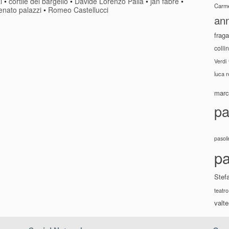
i
•
cortile del bargello
•
Davide Lorenzo Palla
•
jan fabre
•
Carme
enato palazzi
•
Romeo Castellucci
ann
fraga
colli
Verdi
luca 
marco
pa
pasoli
pa
Stef
teatro
valte