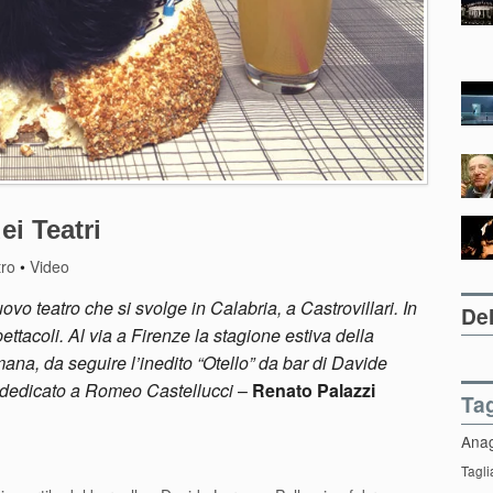
i Teatri
tro
•
Video
ovo teatro che si svolge in Calabria, a Castrovillari. In
Del
ttacoli. Al via a Firenze la stagione estiva della
ana, da seguire l’inedito “Otello” da bar di Davide
o dedicato a Romeo Castellucci
–
Renato Palazzi
Ta
Ana
Tagli