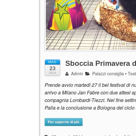
Sboccia Primavera de
MAG
23
Admin
Palazzi consiglia
•
Tea
2014
Prende avvio martedì 27 il bel festival di nu
arrivo a Milano Jan Fabre con due attesi spe
compagnia Lombardi-Tiezzi. Nel fine settim
Palla e la conclusione a Bologna del cicl
Per saperne di più