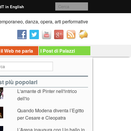
dT in English
emporaneo, danza, opera, arti performative
 il Web ne parla
I Post di Palazzi
t più popolari
L'amante di Pinter nell'intrico
dell'io
Quando Modena diventa l’Egitto
per Cesare e Cleopatra
L’Arena inaugura con Un ballo in