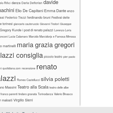
davide
danza
Daria Deflorian
lo Rifici
achini
Elio De Capitani
Emma Dante
enzo
ssi
ferdinando bruni
Federico Tiezzi
Festival delle
ne torinesi
giancarlo cauteruccio
Giovanni Testori
Giuseppe
Gregory Kunde
i post di renato palazzi
Lorenzo Loris
ronconi
Lucia Calamaro
Marcido Marcidorjs e Famosa Mimosa
maria grazia gregori
 martinelli
lazzi consiglia
piccolo teatro
pier paolo
renato
recensione
ni
quotidiana.com
lazzi
silvia poletti
Romeo Castellucci
Teatro alla Scala
ano Massini
teatro delle albe
 franco parenti
tindaro granata
Torinodanza
Valerio Binasco
Virgilio Sieni
r malosti