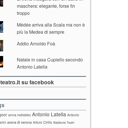
maschera: elegante, forse fin
troppo
Médée arriva alla Scala ma non è
più la Medea di sempre
Addio Arnoldo Foà
Natale in casa Cupiello secondo
Antonio Latella
teatro.it su facebook
gs
Antonio Latella
goor
anna netrebko
Antonio
arini
arena di verona
Arturo Cirillo
Babilonia Teatri