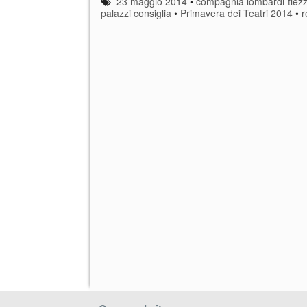
23 maggio 2014
•
compagnia lombardi-tiezz
palazzi consiglia
•
Primavera dei Teatri 2014
•
r