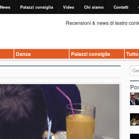
News
Palazzi consiglia
Video
Chi siamo
Contatti
Recensioni & news di teatro cont
Danza
Palazzi consiglia
Tutto
o
Pos