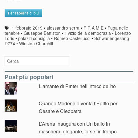
Per saperne di più
1 febbraio 2019
•
alessandro serra
•
F R A M E
•
Fuga nelle
tenebre
•
Giuseppe Battiston
•
il vizio della democrazia
•
Lorenzo
Loris
•
palazzi consiglia
•
Romeo Castellucci
•
Schwanengesang
D774
•
Winston Churchill
Post più popolari
L'amante di Pinter nell'intrico dell'io
Quando Modena diventa l’Egitto per
Cesare e Cleopatra
L’Arena inaugura con Un ballo in
maschera: elegante, forse fin troppo