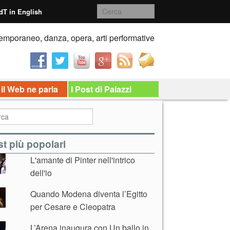
dT in English
emporaneo, danza, opera, arti performative
 il Web ne parla
I Post di Palazzi
t più popolari
L'amante di Pinter nell'intrico
dell'io
Quando Modena diventa l’Egitto
per Cesare e Cleopatra
L’Arena inaugura con Un ballo in