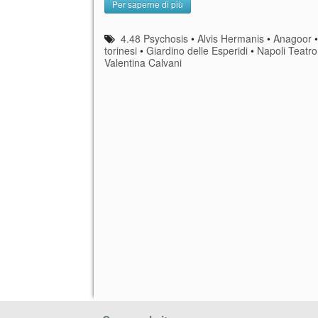
Per saperne di più
4.48 Psychosis
•
Alvis Hermanis
•
Anagoor
torinesi
•
Giardino delle Esperidi
•
Napoli Teatro 
Valentina Calvani