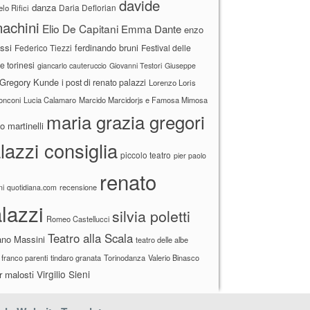
davide
danza
Daria Deflorian
lo Rifici
achini
Elio De Capitani
Emma Dante
enzo
ssi
ferdinando bruni
Federico Tiezzi
Festival delle
ne torinesi
giancarlo cauteruccio
Giovanni Testori
Giuseppe
Gregory Kunde
i post di renato palazzi
Lorenzo Loris
ronconi
Lucia Calamaro
Marcido Marcidorjs e Famosa Mimosa
maria grazia gregori
 martinelli
lazzi consiglia
piccolo teatro
pier paolo
renato
recensione
ni
quotidiana.com
lazzi
silvia poletti
Romeo Castellucci
Teatro alla Scala
ano Massini
teatro delle albe
 franco parenti
tindaro granata
Torinodanza
Valerio Binasco
Virgilio Sieni
r malosti