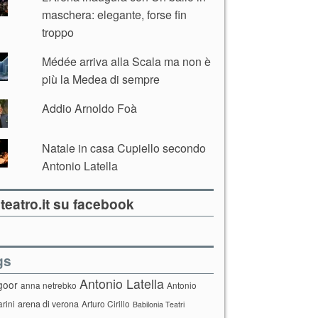
maschera: elegante, forse fin
troppo
Médée arriva alla Scala ma non è
più la Medea di sempre
Addio Arnoldo Foà
Natale in casa Cupiello secondo
Antonio Latella
teatro.it su facebook
gs
Antonio Latella
goor
anna netrebko
Antonio
arini
arena di verona
Arturo Cirillo
Babilonia Teatri