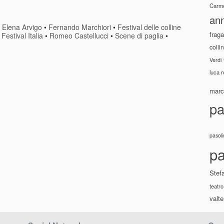
Carme
ann
•
Elena Arvigo
•
Fernando Marchiori
•
Festival delle colline
fraga
Festival Italia
•
Romeo Castellucci
•
Scene di paglia
•
colli
Verdi
luca 
marco
pa
pasoli
pa
Stef
teatro
valte