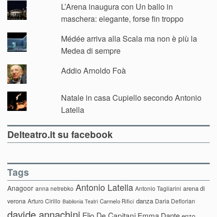
L’Arena inaugura con Un ballo in
maschera: elegante, forse fin troppo
Médée arriva alla Scala ma non è più la
Medea di sempre
Addio Arnoldo Foà
Natale in casa Cupiello secondo Antonio
Latella
Delteatro.it su facebook
Tags
Antonio Latella
Anagoor
anna netrebko
Antonio Tagliarini
arena di
danza
verona
Arturo Cirillo
Daria Deflorian
Carmelo Rifici
Babilonia Teatri
davide annachini
Elio De Capitani
Emma Dante
enzo