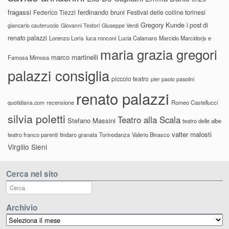
fragassi
ferdinando bruni
Federico Tiezzi
Festival delle colline torinesi
Gregory Kunde
i post di
giancarlo cauteruccio
Giovanni Testori
Giuseppe Verdi
renato palazzi
Lorenzo Loris
luca ronconi
Lucia Calamaro
Marcido Marcidorjs e
maria grazia gregori
marco martinelli
Famosa Mimosa
palazzi consiglia
piccolo teatro
pier paolo pasolini
renato palazzi
recensione
Romeo Castellucci
quotidiana.com
silvia poletti
Teatro alla Scala
Stefano Massini
teatro delle albe
valter malosti
teatro franco parenti
tindaro granata
Torinodanza
Valerio Binasco
Virgilio Sieni
Cerca nel sito
Archivio
Archivio