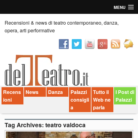
MENU
Home
Recensioni & news di teatro contemporaneo, danza,
opera, arti performative
Recensioni
Anticipazioni
News
Palazzi consiglia
Recens
News
Danza
Palazzi
Tutto il
I Post di
Video
ioni
consigli
Web ne
Palazzi
Chi siamo
a
parla
Contatti
Tag Archives:
teatro valdoca
dT in English