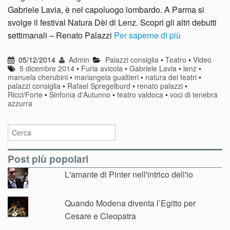
Gabriele Lavia, è nel capoluogo lombardo. A Parma si
svolge il festival Natura Dèi di Lenz. Scopri gli altri debutti
settimanali – Renato Palazzi
Per saperne di più
05/12/2014
Admin
Palazzi consiglia
•
Teatro
•
Video
5 dicembre 2014
•
Furia avicola
•
Gabriele Lavia
•
lenz
•
manuela cherubini
•
mariangela gualtieri
•
natura dei teatri
•
palazzi consiglia
•
Rafael Spregelburd
•
renato palazzi
•
Ricci/Forte
•
Sinfonia d'Autunno
•
teatro valdoca
•
voci di tenebra
azzurra
Post più popolari
L'amante di Pinter nell'intrico dell'io
Quando Modena diventa l’Egitto per
Cesare e Cleopatra