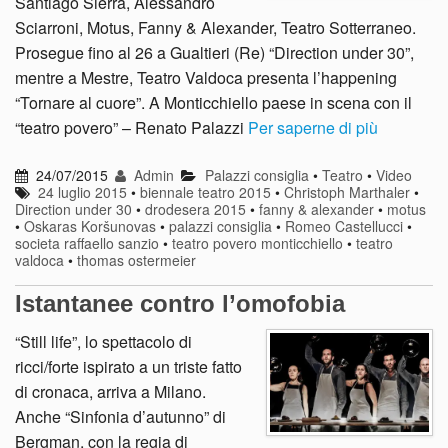
Santiago Sierra, Alessandro
Sciarroni, Motus, Fanny & Alexander, Teatro Sotterraneo.
Prosegue fino al 26 a Gualtieri (Re) “Direction under 30”,
mentre a Mestre, Teatro Valdoca presenta l’happening
“Tornare al cuore”. A Monticchiello paese in scena con il
“teatro povero” – Renato Palazzi
Per saperne di più
24/07/2015
Admin
Palazzi consiglia
•
Teatro
•
Video
24 luglio 2015
•
biennale teatro 2015
•
Christoph Marthaler
•
Direction under 30
•
drodesera 2015
•
fanny & alexander
•
motus
•
Oskaras Koršunovas
•
palazzi consiglia
•
Romeo Castellucci
•
societa raffaello sanzio
•
teatro povero monticchiello
•
teatro
valdoca
•
thomas ostermeier
Istantanee contro l’omofobia
“Still life”, lo spettacolo di
ricci/forte ispirato a un triste fatto
di cronaca, arriva a Milano.
Anche “Sinfonia d’autunno” di
Bergman, con la regia di