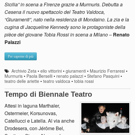
Sicilia” in scena a Firenze grazie a Murmuris. Debutta a
Cesena il nuovo spettacolo del Teatro Valdoca,
“Giuramenti”, nato nella residenza di Mondaino. La zia e la
cugina di Jacqueline Kennedy sono le protagoniste della
pièce del giovane Tobia Rossi in scena a Milano
–
Renato
Palazzi
Per saperne di più
Archivio Zeta
•
elio vittorini
•
giuramenti
•
Maurizio Ferraresi
•
Murmuris
•
Paola Berselli
•
renato palazzi
•
Stefano Pasquini
•
teatro delle ariette
•
teatro valdoca
•
tobia rossi
Tempo di Biennale Teatro
Attesi in laguna Marthaler,
Ostermeier, Korsunovas,
Catellucci e Latella. Al via anche
Drodesera, con Jérôme Bel,