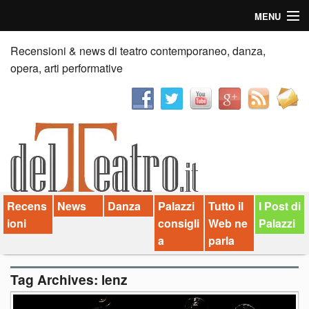
MENU
Home
Recensioni & news di teatro contemporaneo, danza,
opera, arti performative
Recensioni
Anticipazioni
News
Palazzi consiglia
Recens
News
Danza
Palazzi
Tutto il
I Post di
Video
ioni
consigli
Web ne
Palazzi
Chi siamo
a
parla
Contatti
Tag Archives:
lenz
dT in English