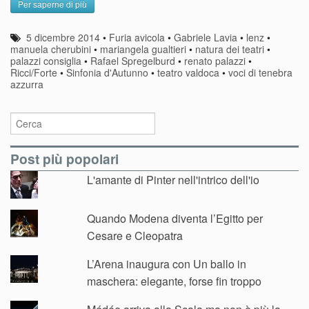
Per saperne di più
5 dicembre 2014
•
Furia avicola
•
Gabriele Lavia
•
lenz
•
manuela cherubini
•
mariangela gualtieri
•
natura dei teatri
•
palazzi consiglia
•
Rafael Spregelburd
•
renato palazzi
•
Ricci/Forte
•
Sinfonia d'Autunno
•
teatro valdoca
•
voci di tenebra
azzurra
Post più popolari
L'amante di Pinter nell'intrico dell'io
Quando Modena diventa l’Egitto per
Cesare e Cleopatra
L’Arena inaugura con Un ballo in
maschera: elegante, forse fin troppo