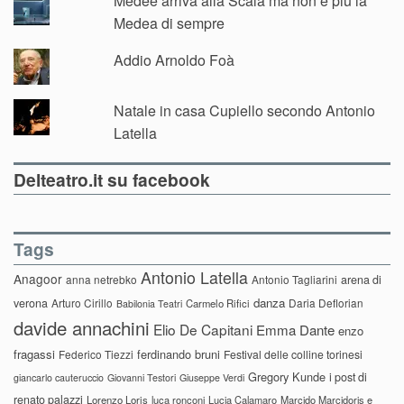
Médée arriva alla Scala ma non è più la
Medea di sempre
Addio Arnoldo Foà
Natale in casa Cupiello secondo Antonio
Latella
Delteatro.it su facebook
Tags
Antonio Latella
Anagoor
anna netrebko
Antonio Tagliarini
arena di
danza
verona
Arturo Cirillo
Daria Deflorian
Carmelo Rifici
Babilonia Teatri
davide annachini
Elio De Capitani
Emma Dante
enzo
fragassi
ferdinando bruni
Federico Tiezzi
Festival delle colline torinesi
Gregory Kunde
i post di
giancarlo cauteruccio
Giovanni Testori
Giuseppe Verdi
renato palazzi
Lorenzo Loris
luca ronconi
Lucia Calamaro
Marcido Marcidorjs e