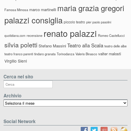
maria grazia gregori
marco martinelli
Famosa Mimosa
palazzi consiglia
piccolo teatro
pier paolo pasolini
renato palazzi
recensione
Romeo Castellucci
quotidiana.com
silvia poletti
Teatro alla Scala
Stefano Massini
teatro delle albe
valter malosti
teatro franco parenti
tindaro granata
Torinodanza
Valerio Binasco
Virgilio Sieni
Cerca nel sito
Archivio
Archivio
Social Network