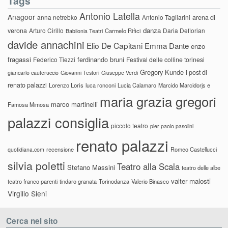
Tags
Antonio Latella
Anagoor
anna netrebko
Antonio Tagliarini
arena di
danza
verona
Arturo Cirillo
Daria Deflorian
Carmelo Rifici
Babilonia Teatri
davide annachini
Elio De Capitani
Emma Dante
enzo
fragassi
ferdinando bruni
Federico Tiezzi
Festival delle colline torinesi
Gregory Kunde
i post di
giancarlo cauteruccio
Giovanni Testori
Giuseppe Verdi
renato palazzi
Lorenzo Loris
luca ronconi
Lucia Calamaro
Marcido Marcidorjs e
maria grazia gregori
marco martinelli
Famosa Mimosa
palazzi consiglia
piccolo teatro
pier paolo pasolini
renato palazzi
recensione
Romeo Castellucci
quotidiana.com
silvia poletti
Teatro alla Scala
Stefano Massini
teatro delle albe
valter malosti
teatro franco parenti
tindaro granata
Torinodanza
Valerio Binasco
Virgilio Sieni
Cerca nel sito