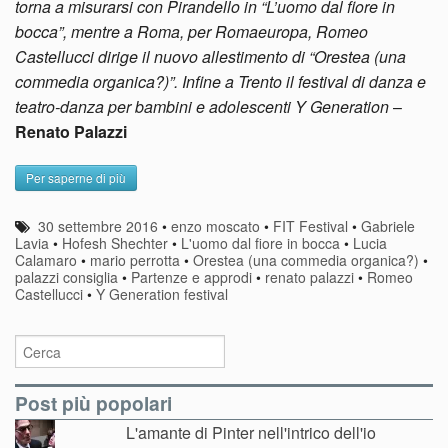
torna a misurarsi con Pirandello in “L’uomo dal fiore in
bocca”, mentre a Roma, per Romaeuropa, Romeo
Castellucci dirige il nuovo allestimento di “Orestea (una
commedia organica?)”. Infine a Trento il festival di danza e
teatro-danza per bambini e adolescenti Y Generation
–
Renato Palazzi
Per saperne di più
30 settembre 2016
•
enzo moscato
•
FIT Festival
•
Gabriele
Lavia
•
Hofesh Shechter
•
L'uomo dal fiore in bocca
•
Lucia
Calamaro
•
mario perrotta
•
Orestea (una commedia organica?)
•
palazzi consiglia
•
Partenze e approdi
•
renato palazzi
•
Romeo
Castellucci
•
Y Generation festival
Post più popolari
L'amante di Pinter nell'intrico dell'io