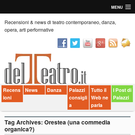
MENU
Home
Recensioni & news di teatro contemporaneo, danza,
opera, arti performative
Recensioni
Anticipazioni
News
Palazzi consiglia
Recens
News
Danza
Palazzi
Tutto il
I Post di
Video
ioni
consigli
Web ne
Palazzi
Chi siamo
a
parla
Contatti
Tag Archives:
Orestea (una commedia
organica?)
dT in English