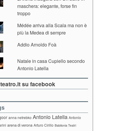
maschera: elegante, forse fin
troppo
Médée arriva alla Scala ma non è
più la Medea di sempre
Addio Arnoldo Foà
Natale in casa Cupiello secondo
Antonio Latella
teatro.it su facebook
gs
Antonio Latella
goor
anna netrebko
Antonio
arini
arena di verona
Arturo Cirillo
Babilonia Teatri