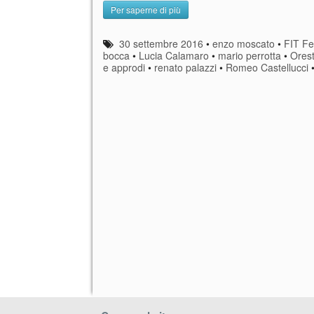
Per saperne di più
30 settembre 2016
•
enzo moscato
•
FIT Fe
bocca
•
Lucia Calamaro
•
mario perrotta
•
Ores
e approdi
•
renato palazzi
•
Romeo Castellucci