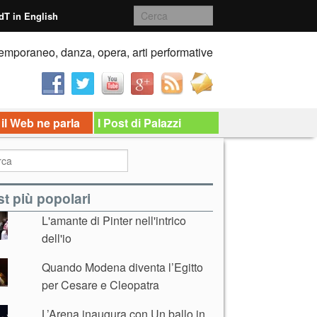
dT in English
emporaneo, danza, opera, arti performative
 il Web ne parla
I Post di Palazzi
t più popolari
L'amante di Pinter nell'intrico
dell'io
Quando Modena diventa l’Egitto
per Cesare e Cleopatra
L’Arena inaugura con Un ballo in