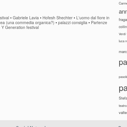
Carme
ann
stival
•
Gabriele Lavia
•
Hofesh Shechter
•
L'uomo dal fiore in
fraga
tea (una commedia organica?)
•
palazzi consiglia
•
Partenze
colli
•
Y Generation festival
Verdi
luca 
marco
pa
pasoli
pa
Stef
teatro
valte