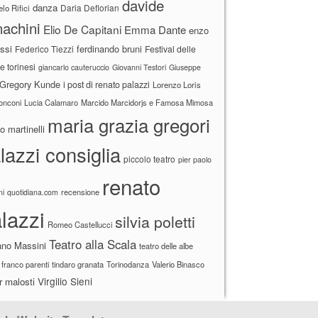
davide
danza
Daria Deflorian
lo Rifici
achini
Elio De Capitani
Emma Dante
enzo
ssi
ferdinando bruni
Federico Tiezzi
Festival delle
ne torinesi
giancarlo cauteruccio
Giovanni Testori
Giuseppe
Gregory Kunde
i post di renato palazzi
Lorenzo Loris
ronconi
Lucia Calamaro
Marcido Marcidorjs e Famosa Mimosa
maria grazia gregori
 martinelli
lazzi consiglia
piccolo teatro
pier paolo
renato
recensione
ni
quotidiana.com
lazzi
silvia poletti
Romeo Castellucci
Teatro alla Scala
ano Massini
teatro delle albe
 franco parenti
tindaro granata
Torinodanza
Valerio Binasco
Virgilio Sieni
r malosti