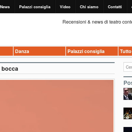
News
Palazzi consiglia
Video
Chi siamo
Contatti
Recensioni & news di teatro cont
Danza
Palazzi consiglia
Tutto
n bocca
Pos