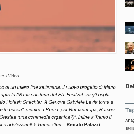
tro
•
Video
Del
co di un intero fine settimana, il nuovo progetto di Mario
apre la 25.ma edizione del FIT Festival: tra gli ospiti
afo Hofesh Shechter. A Genova Gabriele Lavia torna a
Ta
fiore in bocca”, mentre a Roma, per Romaeuropa, Romeo
 “Orestea (una commedia organica?)”. Infine a Trento il
Ana
ni e adolescenti Y Generation
–
Renato Palazzi
Tagli