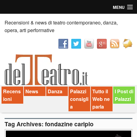
MENU
Home
Recensioni & news di teatro contemporaneo, danza,
opera, arti performative
Recensioni
Anticipazioni
News
Palazzi consiglia
Recens
News
Danza
Palazzi
Tutto il
I Post di
Video
ioni
consigli
Web ne
Palazzi
Chi siamo
a
parla
Contatti
Tag Archives:
fondazine cariplo
dT in English