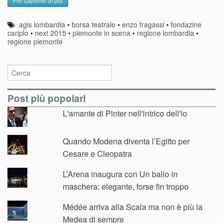
Per saperne di più
agis lombardia
•
borsa teatrale
•
enzo fragassi
•
fondazine
cariplo
•
next 2015
•
piemonte in scena
•
regione lombardia
•
regione piemonte
Post più popolari
L'amante di Pinter nell'intrico dell'io
Quando Modena diventa l’Egitto per
Cesare e Cleopatra
L’Arena inaugura con Un ballo in
maschera: elegante, forse fin troppo
Médée arriva alla Scala ma non è più la
Medea di sempre