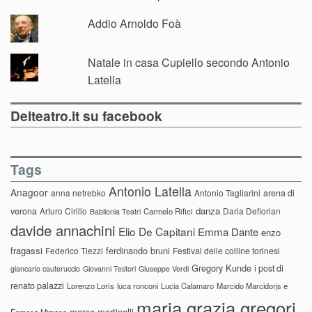
Addio Arnoldo Foà
Natale in casa Cupiello secondo Antonio
Latella
Delteatro.it su facebook
Tags
Antonio Latella
Anagoor
anna netrebko
Antonio Tagliarini
arena di
danza
verona
Arturo Cirillo
Daria Deflorian
Carmelo Rifici
Babilonia Teatri
davide annachini
Elio De Capitani
Emma Dante
enzo
fragassi
ferdinando bruni
Federico Tiezzi
Festival delle colline torinesi
Gregory Kunde
i post di
giancarlo cauteruccio
Giovanni Testori
Giuseppe Verdi
renato palazzi
Lorenzo Loris
luca ronconi
Lucia Calamaro
Marcido Marcidorjs e
maria grazia gregori
marco martinelli
Famosa Mimosa