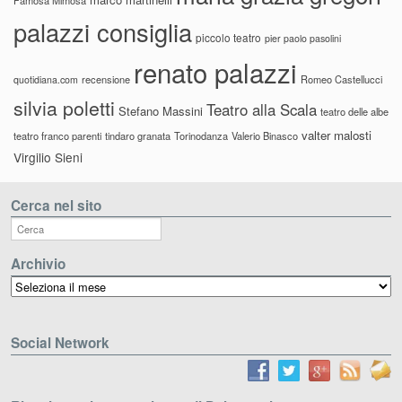
palazzi consiglia
piccolo teatro
pier paolo pasolini
renato palazzi
recensione
Romeo Castellucci
quotidiana.com
silvia poletti
Teatro alla Scala
Stefano Massini
teatro delle albe
valter malosti
teatro franco parenti
tindaro granata
Torinodanza
Valerio Binasco
Virgilio Sieni
Cerca nel sito
Archivio
Archivio
Social Network