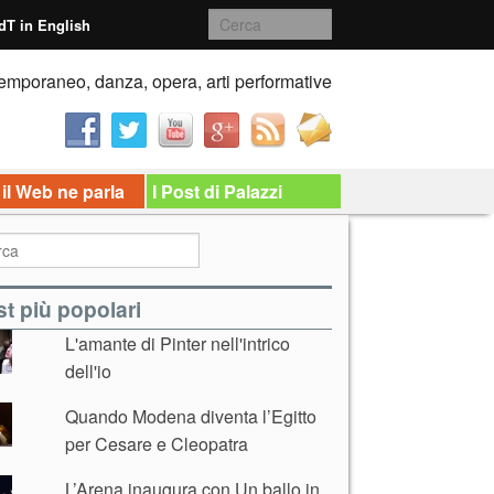
dT in English
emporaneo, danza, opera, arti performative
 il Web ne parla
I Post di Palazzi
t più popolari
L'amante di Pinter nell'intrico
dell'io
Quando Modena diventa l’Egitto
per Cesare e Cleopatra
L’Arena inaugura con Un ballo in