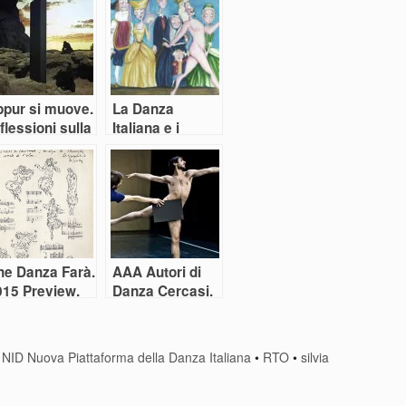
ppur si muove.
La Danza
flessioni sulla
Italiana e i
nza italiana in
vestiti nuovi
empo di Covid.
dell’Imperatore
)
he Danza Farà.
AAA Autori di
015 Preview.
Danza Cercasi.
arte Seconda
Citofonare
Anticorpi XL
•
NID Nuova Piattaforma della Danza Italiana
•
RTO
•
silvia