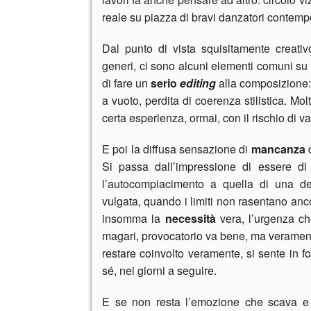
reale su piazza di bravi danzatori contem
Dal punto di vista squisitamente creativ
generi, ci sono alcuni elementi comuni su cu
di fare un
serio
editing
alla composizione: s
a vuoto, perdita di coerenza stilistica. M
certa esperienza, ormai, con il rischio di va
E poi la diffusa sensazione di
mancanza
d
Si passa dall’impressione di essere di
l’autocompiacimento a quella di una decl
vulgata, quando i limiti non rasentano anc
insomma la
necessità
vera, l’urgenza ch
magari, provocatorio va bene, ma veramente t
restare coinvolto veramente, si sente in 
sé, nei giorni a seguire.
E se non resta l’emozione che scava e v