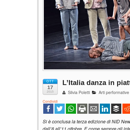
L’Italia danza in pia
OTT
17
Silvia Poletti
Arti performative
2015
Condividi
Si è conclusa la terza edizione di NID New 
dall’8 all’11 ottobre. E come sempre gli int