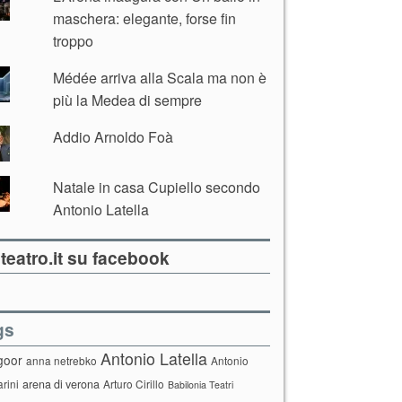
maschera: elegante, forse fin
troppo
Médée arriva alla Scala ma non è
più la Medea di sempre
Addio Arnoldo Foà
Natale in casa Cupiello secondo
Antonio Latella
teatro.it su facebook
gs
Antonio Latella
goor
anna netrebko
Antonio
arini
arena di verona
Arturo Cirillo
Babilonia Teatri