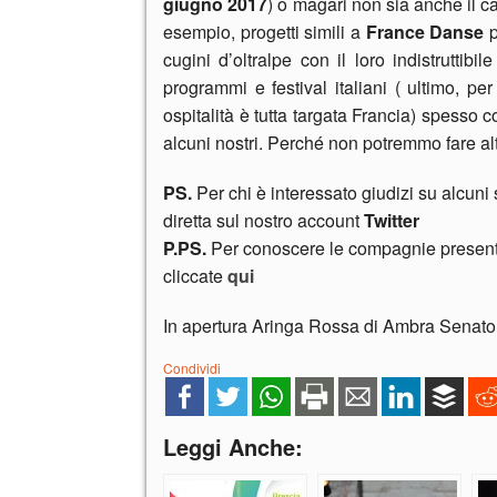
giugno 2017
) o magari non sia anche il 
esempio, progetti simili a
France Danse
p
cugini d’oltralpe con il loro indistruttibi
programmi e festival italiani ( ultimo, p
ospitalità è tutta targata Francia) spesso
alcuni nostri. Perché non potremmo fare al
PS.
Per chi è interessato giudizi su alcuni 
diretta sul nostro account
Twitter
P.PS.
Per conoscere le compagnie presenti 
cliccate
qui
In apertura Aringa Rossa di Ambra Senator
Condividi
Leggi Anche: