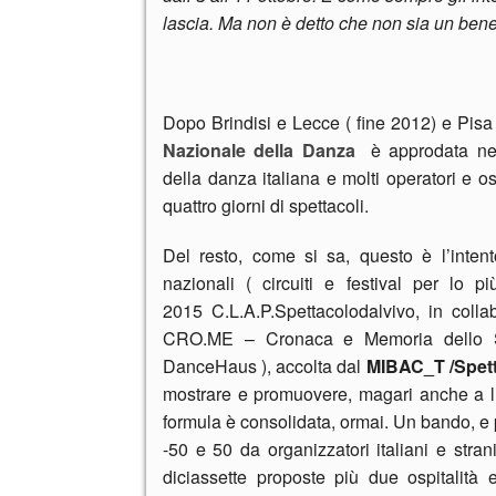
lascia. Ma non è detto che non sia un ben
Dopo Brindisi e Lecce ( fine 2012) e Pisa
Nazionale della Danza
è approdata ne
della danza italiana e molti operatori e oss
quattro giorni di spettacoli.
Del resto, come si sa, questo è l’intento
nazionali ( circuiti e festival per lo più
2015
C.L.A.P.Spettacolodalvivo, in col
CRO.ME – Cronaca e Memoria dello Sp
DanceHaus
), accolta dal
MIBAC_T /Spett
mostrare e promuovere, magari anche a liv
formula è consolidata, ormai. Un bando, e
-50 e 50 da organizzatori italiani e stra
diciassette proposte più due ospitalità 