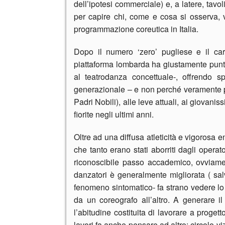
dell’ipotesi commerciale) e, a latere, tavol
per capire chi, come e cosa si osserva, v
programmazione coreutica in Italia.
Dopo il numero ‘zero’ pugliese e il car
piattaforma lombarda ha giustamente puntat
al teatrodanza concettuale-, offrendo s
generazionale – e non perché veramente pro
Padri Nobili), alle leve attuali, ai giovaniss
fiorite negli ultimi anni.
Oltre ad una diffusa atleticità e vigorosa e
che tanto erano stati aborriti dagli opera
riconoscibile passo accademico, ovviamente
danzatori è generalmente migliorata ( sal
fenomeno sintomatico- fa strano vedere lo
da un coreografo all’altro. A generare il
l’abitudine costituita di lavorare a progett
lavori fa anche pensare ad altro: circolo v