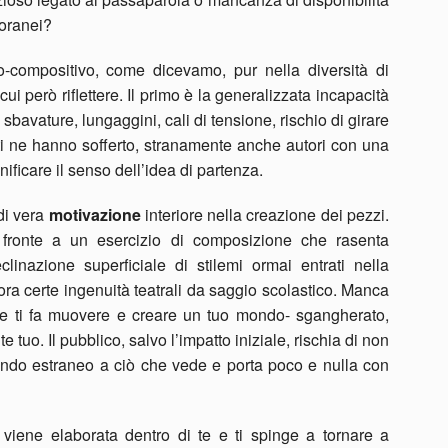
poranei?
o-compositivo, come dicevamo, pur nella diversità di
i però riflettere. Il primo è la generalizzata incapacità
bavature, lungaggini, cali di tensione, rischio di girare
olti ne hanno sofferto, stranamente anche autori con una
nificare il senso dell’idea di partenza.
i vera
motivazione
interiore nella creazione dei pezzi.
 fronte a un esercizio di composizione che rasenta
inazione superficiale di stilemi ormai entrati nella
ora certe ingenuità teatrali da saggio scolastico. Manca
e ti fa muovere e creare un tuo mondo- sgangherato,
uo. Il pubblico, salvo l’impatto iniziale, rischia di non
fondo estraneo a ciò che vede e porta poco e nulla con
iene elaborata dentro di te e ti spinge a tornare a