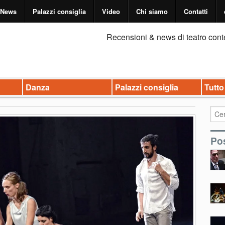
News
Palazzi consiglia
Video
Chi siamo
Contatti
Recensioni & news di teatro cont
Danza
Palazzi consiglia
Tutto
Pos