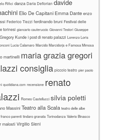
davide
danza
Daria Deflorian
lo Rifici
achini
Elio De Capitani
Emma Dante
enzo
ssi
ferdinando bruni
Federico Tiezzi
Festival delle
ne torinesi
giancarlo cauteruccio
Giovanni Testori
Giuseppe
Gregory Kunde
i post di renato palazzi
Lorenzo Loris
ronconi
Lucia Calamaro
Marcido Marcidorjs e Famosa Mimosa
maria grazia gregori
 martinelli
lazzi consiglia
piccolo teatro
pier paolo
renato
recensione
ni
quotidiana.com
lazzi
silvia poletti
Romeo Castellucci
Teatro alla Scala
ano Massini
teatro delle albe
 franco parenti
tindaro granata
Torinodanza
Valerio Binasco
Virgilio Sieni
r malosti