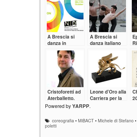
A Brescia si
A Brescia si
E
danza in
danza italiano
Ri
Piattaforma
con la NID 2015
da
t
(2
Cristoforetti ad
Leone d’Oro alla
C
Aterballetto.
Carriera per la
2
Cambia la
Danza. Quali le
P
Powered by
YARPP
.
geografia della
ragioni di
danza italiana?
questo premio?
coreografia
•
MiBACT
•
Michele di Stefano
poletti