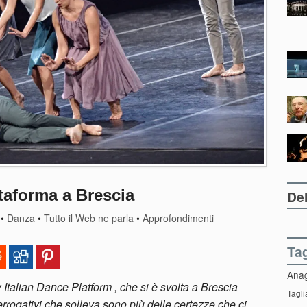
ttaforma a Brescia
Del
•
Danza
•
Tutto il Web ne parla
•
Approfondimenti
Ta
Ana
Italian Dance Platform , che si è svolta a Brescia
Tagli
errogativi che solleva sono più delle certezze che ci