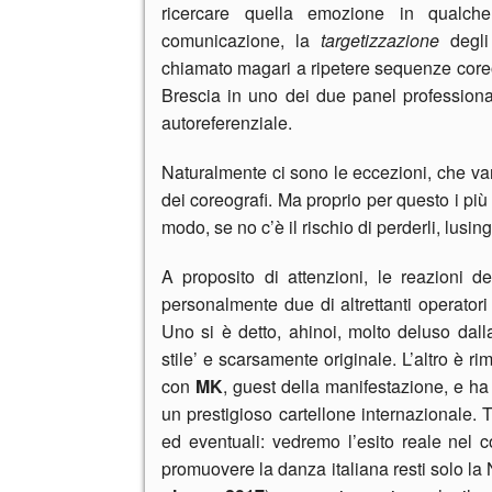
ricercare quella emozione in qualc
comunicazione, la
targetizzazione
degli 
chiamato magari a ripetere sequenze coreo
Brescia in uno dei due panel professional
autoreferenziale.
Naturalmente ci sono le eccezioni, che va
dei coreografi. Ma proprio per questo i più
modo, se no c’è il rischio di perderli, lusin
A proposito di attenzioni, le reazioni d
personalmente due di altrettanti operatori 
Uno si è detto, ahinoi, molto deluso dall
stile’ e scarsamente originale. L’altro è r
con
MK
, guest della manifestazione, e ha
un prestigioso cartellone internazionale. T
ed eventuali: vedremo l’esito reale nel
promuovere la danza italiana resti solo la 