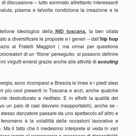
i di discussione – tutto sommato altrettanto interessanti
aluta, plasma e talvolta condiziona la creazione e la
tellone ideologico della
NID toscana
,
la ben oliata
o a diversificare le proposte e i generi – dall’
hip hop
pazio ai Fratelli Maggiori ( ma ormai per questione
creatori di un ‘filone’ perseguito- si possono definire
imi virgulti emersi grazie anche alle attività di
scouting
nergia, sono ricomparsi a Brescia le linee e i piedi stesi
tori più cool presenti in Toscana e anzi, anche qualche
 destrutturato e rieditato. E in effetti la qualità dei
vo un paio di casi davvero insopportabili), anche se -
 stesso danzatore passare da uno spettacolo all’altro e
 fenomeno è la volatilità delle occasioni lavorative e
o. Ma il fatto che il medesimo interprete si veda in vari
izioso legato al passaparola o mancanza di disponibilità