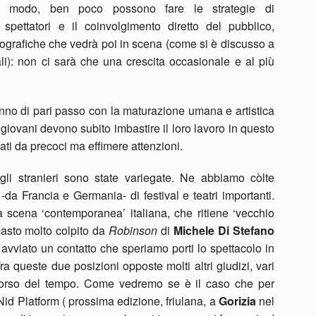
he modo, ben poco possono fare le strategie di
spettatori e il coinvolgimento diretto del pubblico,
grafiche che vedrà poi in scena (come si è discusso a
i): non ci sarà che una crescita occasionale e al più
nno di pari passo con la maturazione umana e artistica
 giovani devono subito imbastire il loro lavoro in questo
gati da precoci ma effimere attenzioni.
egli stranieri sono state variegate. Ne abbiamo còlte
-da Francia e Germania- di festival e teatri importanti.
a scena ‘contemporanea’ italiana, che ritiene ‘vecchio
imasto molto colpito da
Robinson
di
Michele Di Stefano
 avviato un contatto che speriamo porti lo spettacolo in
ra queste due posizioni opposte molti altri giudizi, vari
 corso del tempo. Come vedremo se è il caso che per
Nid Platform ( prossima edizione, friulana, a
Gorizia
nel