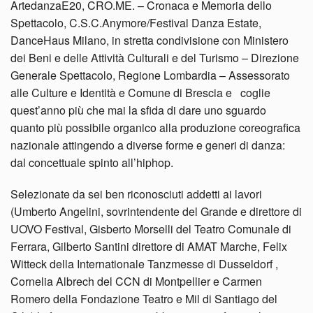
ArtedanzaE20, CRO.ME. – Cronaca e Memoria dello
Spettacolo, C.S.C.Anymore/Festival Danza Estate,
DanceHaus Milano, in stretta condivisione con Ministero
dei Beni e delle Attività Culturali e del Turismo – Direzione
Generale Spettacolo, Regione Lombardia – Assessorato
alle Culture e Identità e Comune di Brescia e
coglie
quest’anno più che mai la sfida di dare uno sguardo
quanto più possibile organico alla produzione coreografica
nazionale attingendo a diverse forme e generi di danza:
dal concettuale spinto all’hiphop.
Selezionate da sei ben riconosciuti addetti ai lavori
(Umberto Angelini, sovrintendente del Grande e direttore di
UOVO Festival, Gisberto Morselli del Teatro Comunale di
Ferrara, Gilberto Santini direttore di AMAT Marche, Felix
Witteck della Internationale Tanzmesse di Dusseldorf ,
Cornelia Albrech del CCN di Montpellier e Carmen
Romero della Fondazione Teatro e Mil di Santiago del