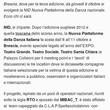
Brescia, dove per la terza edizione, da giovedì 8 ottobre si
svolgerà la NID Nuova Piattaforma della Danza nazionale.
Ecco chi ci sarà.
NID,
si (ri)parte. Dopo l’edizione pugliese 2012 e
quella
toscana
dello scorso anno, la
Nuova Piattaforma
della Danza Italiana
fa sosta dall’8 all’11 ottobre a
Brescia
, evento speciale legato all’anno dell’EXPO.
Teatro Grande
,
Teatro Sociale
,
Teatro Santa Chiara
(e
Palazzo Colleoni per il meeting point e i ‘tavoli’ di
discussione) le tre location dove le diciassette compagnie
italiane selezionate per la vetrina di questa edizione si
mostreranno a pubblico, osservatori e organizzatori italiani
e internazionali.
Il progetto, ispirato da un pool di operatori nazionali, riuniti
sotto la sigla
RTO
e sposato dal
MIBAC_T
, è stato affidato
al team capeggiato da
C.L.A.P.Spettacolodalvivo con