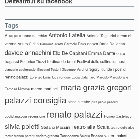
Delteatro.it su facebook
Tags
Antonio Latella
Anagoor
anna netrebko
Antonio Tagliarini
arena di
danza
verona
Arturo Cirillo
Daria Deflorian
Carmelo Rifici
Babilonia Teatri
davide annachini
Elio De Capitani
Emma Dante
enzo
fragassi
ferdinando bruni
Federico Tiezzi
Festival delle colline torinesi
Gregory Kunde
i post di
giancarlo cauteruccio
Giovanni Testori
Giuseppe Verdi
renato palazzi
Lorenzo Loris
luca ronconi
Lucia Calamaro
Marcido Marcidorjs e
maria grazia gregori
marco martinelli
Famosa Mimosa
palazzi consiglia
piccolo teatro
pier paolo pasolini
renato palazzi
recensione
Romeo Castellucci
quotidiana.com
silvia poletti
Teatro alla Scala
Stefano Massini
teatro delle albe
valter malosti
teatro franco parenti
tindaro granata
Torinodanza
Valerio Binasco