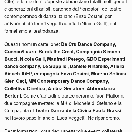
Cile) le formazioni proposte abbracciano infatti molti generi
e generazioni di artisti, partendo dai ‘fondatori’ del teatro
contemporaneo di danza italiano (Enzo Cosimi) per
arrivare ai più teneri virgulti autoriali (Nicola Galli), dal
formalismo al teatrodanza.
Questi i nomi in cartellone:
Da Cru Dance Company,
Cuenca/Lauro, Barok the Great, Compagnia Simona
Bucci, Nicola Galli, Manfredi Perego, GDO Esperimenti
dance company, Le Supplici, Daniele Ninarello, Ariella
Vidach AiEP, compagnia Enzo Cosimi, Moreno Solinas,
Glen Caçi, MM Contemporary Dance Company,
Collettivo Cinetico, Ambra Senatore, Abbondanza
Bertoni.
Come d’abitudine parteciperanno, fuori Platform,
due compagnie invitate: la
MK
di Michele di Stefano e la
Compagnia di
Teatro Danza della Civica Paolo Grassi
nel lavoro pasoliniano di Luca Veggetti. Ne riparleremo.
Per informazioni, orari degli spettacoli e eventi collaterali