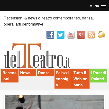
MENU
Home
Recensioni & news di teatro contemporaneo, danza,
opera, arti performative
Recensioni
Anticipazioni
News
Palazzi consiglia
Recens
News
Danza
Palazzi
Tutto il
I Post di
Video
ioni
consigli
Web ne
Palazzi
Chi siamo
a
parla
Contatti
dT in English