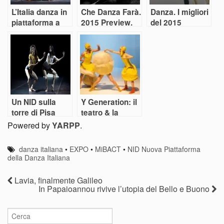
L’Italia danza in
Che Danza Farà.
Danza. I migliori
piattaforma a
2015 Preview.
del 2015
Brescia
Parte Prima
Un NID sulla
Y Generation: il
torre di Pisa
teatro & la
danza sono una
Powered by
YARPP
.
cosa da ragazzi
danza italiana
•
EXPO
•
MiBACT
•
NID Nuova Piattaforma
della Danza Italiana
Lavia, finalmente Galileo
In Papaioannou rivive l’utopia del Bello e Buono