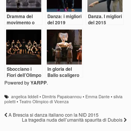
Dramma del
Danza: i migliori
Danza. I migliori
movimento o
del 2019
del 2015
visioni
immaginifiche.
La danza si
interroga a
Bolzano
Sbocciano i
In gloria del
Fiori dell’Olimpo
Ballo scaligero
Le Corsaire
Powered by
YARPP
.
diverte e
conquista
angelica liddell
•
Dimitris Papaioannou
•
Emma Dante
•
silvia
poletti
•
Teatro Olimpico di Vicenza
A Brescia si danza italiano con la NID 2015
La tragedia nuda dell’umanità spaurita di Dubois