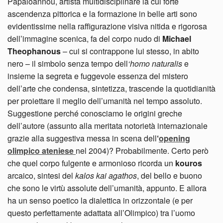
Papaioannou, artista multidisciplinare la cui forte
ascendenza pittorica e la formazione in belle arti sono
evidentissime nella raffigurazione visiva nitida e rigorosa
dell’immagine scenica, fa del corpo nudo di
Michael
Theophanous
– cui si contrappone lui stesso, in abito
nero – il simbolo senza tempo dell
‘homo naturalis
e
insieme la segreta e fuggevole essenza del mistero
dell’arte che condensa, sintetizza, trascende la quotidianità
per proiettare il meglio dell’umanità nel tempo assoluto.
Suggestione perché conosciamo le origini greche
dell’autore (assunto alla meritata notorietà internazionale
grazie alla suggestiva messa in scena dell
‘
opening
olimpico ateniese
nel 2004)? Probabilmente. Certo però
che quel corpo fulgente e armonioso ricorda un
kouros
arcaico, sintesi del
kalos kai agathos
, del bello e buono
che sono le virtù assolute dell’umanità, appunto. E allora
ha un senso poetico la dialettica in orizzontale (e per
questo perfettamente adattata all’Olimpico) tra l’uomo