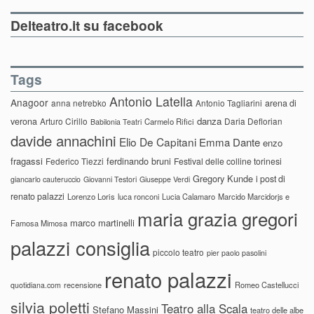
Delteatro.it su facebook
Tags
Antonio Latella
Anagoor
anna netrebko
Antonio Tagliarini
arena di
danza
verona
Arturo Cirillo
Daria Deflorian
Carmelo Rifici
Babilonia Teatri
davide annachini
Elio De Capitani
Emma Dante
enzo
fragassi
ferdinando bruni
Federico Tiezzi
Festival delle colline torinesi
Gregory Kunde
i post di
giancarlo cauteruccio
Giovanni Testori
Giuseppe Verdi
renato palazzi
Lorenzo Loris
luca ronconi
Lucia Calamaro
Marcido Marcidorjs e
maria grazia gregori
marco martinelli
Famosa Mimosa
palazzi consiglia
piccolo teatro
pier paolo pasolini
renato palazzi
recensione
Romeo Castellucci
quotidiana.com
silvia poletti
Teatro alla Scala
Stefano Massini
teatro delle albe