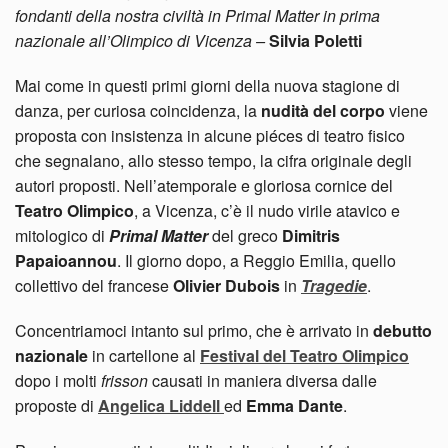
fondanti della nostra civiltà in Primal Matter in prima
nazionale all’Olimpico di Vicenza –
Silvia Poletti
Mai come in questi primi giorni della nuova stagione di
danza, per curiosa coincidenza, la
nudità del corpo
viene
proposta con insistenza in alcune piéces di teatro fisico
che segnalano, allo stesso tempo, la cifra originale degli
autori proposti. Nell’atemporale e gloriosa cornice del
Teatro Olimpico
, a Vicenza, c’è il nudo virile atavico e
mitologico di
Primal Matter
del greco
Dimitris
Papaioannou
. Il giorno dopo, a Reggio Emilia, quello
collettivo del francese
Olivier Dubois
in
Tragedie
.
Concentriamoci intanto sul primo, che è arrivato in
debutto
nazionale
in cartellone al
Festival del Teatro Olimpico
dopo i molti
frisson
causati in maniera diversa dalle
proposte di
Angelica Liddell
ed
Emma Dante
.