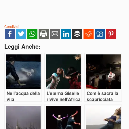
Condividi
Leggi Anche:
Nell’acqua della
L’eterna Giselle
Com’è sacra la
vita
rivive nell’Africa
scapricciata
Papaioannou
di Dada Masilo
confessione del
riporta il teatro
danzatore
al mito
Dubois