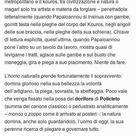
metropolitano e il kouros, tra civilizzazione e natura o
magari solo tra artista e materia da forgiare – penetradola
letteralmente (quando Papaioannou si insinua con gambe,
gomiti testa nelle pieghe del corpo del Kouros, negli angoli
delle sue braccia, nelle pieghe della sua schiena). Chiave
di lettura esplicita, quest’ultima, quando Papaioannou
pone l’altro su un tavolo da lavoro, mostra quasi di
levigarne i tratti, agisce sulle gambe e sul busto che
maneggia, gira e piega a suo piacimento. Niente da fare.
L’
homo naturalis
prende fortunatamente il sopravvento:
domina glorioso nella sua bellezza la volontà
dell’artigiano, la piega, sovrasta, la sbeffeggia. Poco vale
che venga fissato nella posa del
doriforo
di
Policleto
(summa del canone classico) o perlustrato analiticamente
– monco o zoppo come è arrivato ai posteri -: la natura
domina, anche solo guardandolo, l’uomo di oggi, la sua
perenne ricerca di piegare e governare tutto.