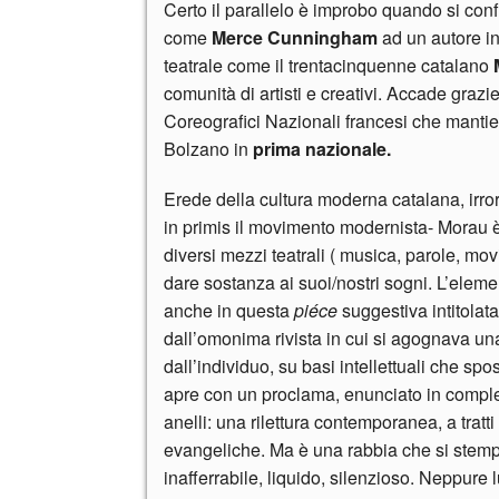
Certo il parallelo è improbo quando si con
come
Merce Cunningham
ad un autore in
teatrale come il trentacinquenne catalano
M
comunità di artisti e creativi. Accade grazie
Coreografici Nazionali francesi che mantien
Bolzano in
prima nazionale.
Erede della cultura moderna catalana, irror
in primis il movimento modernista- Morau è 
diversi mezzi teatrali ( musica, parole, m
dare sostanza ai suoi/nostri sogni. L’eleme
anche in questa
piéce
suggestiva intitolat
dall’omonima rivista in cui si agognava un
dall’individuo, su basi intellettuali che 
apre con un proclama, enunciato in comple
anelli: una rilettura contemporanea, a tratti
evangeliche. Ma è una rabbia che si stempe
inafferrabile, liquido, silenzioso. Neppure