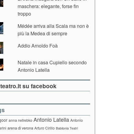
maschera: elegante, forse fin
troppo
Médée arriva alla Scala ma non è
più la Medea di sempre
Addio Arnoldo Foà
Natale in casa Cupiello secondo
Antonio Latella
teatro.it su facebook
gs
Antonio Latella
goor
anna netrebko
Antonio
arini
arena di verona
Arturo Cirillo
Babilonia Teatri