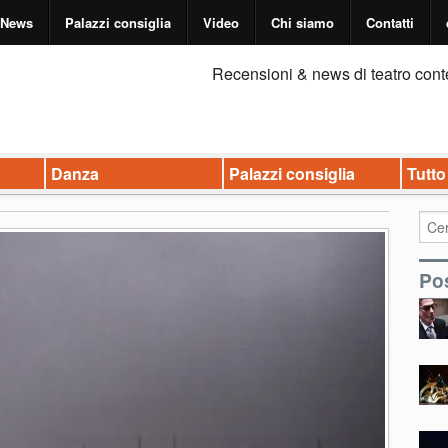
News
Palazzi consiglia
Video
Chi siamo
Contatti
Recensioni & news di teatro cont
Danza
Palazzi consiglia
Tutto
Pos