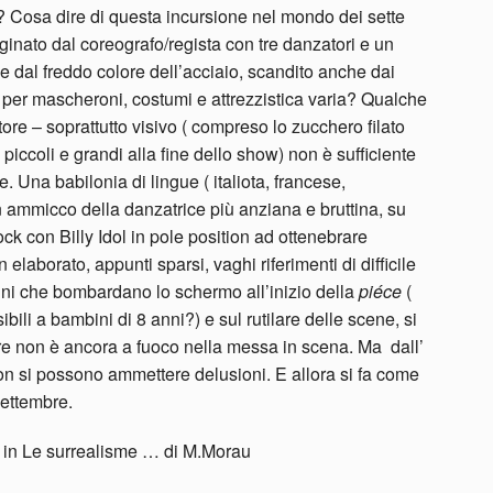
 Cosa dire di questa incursione nel mondo dei sette
ginato dal coreografo/regista con tre danzatori e un
e dal freddo colore dell’acciaio, scandito anche dai
ta per mascheroni, costumi e attrezzistica varia? Qualche
ore – soprattutto visivo ( compreso lo zucchero filato
i piccoli e grandi alla fine dello show) non è sufficiente
 Una babilonia di lingue ( italiota, francese,
 ammicco della danzatrice più anziana e bruttina, su
ock con Billy Idol in pole position ad ottenebrare
 elaborato, appunti sparsi, vaghi riferimenti di difficile
ini che bombardano lo schermo all’inizio della
piéce
(
bili a bambini di 8 anni?) e sul rutilare delle scene, si
ore non è ancora a fuoco nella messa in scena. Ma dall’
on si possono ammettere delusioni. E allora si fa come
settembre.
e in Le surrealisme … di M.Morau