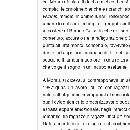
cui Morau dichiara il debito poetico- bens
complici le crinoline bianche e i bianchi a
vivants
immersi in ombre lunari, reiterand
umane in cui sono imbrigliati, gruppi ‘sculto
atmosfere di Romeo Catsellucci e dei suoi fi
contenuto, accurato nella raffigurazione p
punta all’irretimento sensoriale, ravvivato d
danzatori appaiono incappucciati – nei tipic
seguono il tambur maggiore in una reitera
che volge il sogno in un incubo esaltante.
A Morau, si diceva, si contrapponeva un 
1987: quasi un lavoro ‘idillico’ con ragazzi 
nato dall’algebrico sovrapporsi di sessant
quali evidentemente preconizzavano questa
astratta eppure emozionale, negli intrecci
romantici tra ragazze e ragazzi, incupiti so
Naturalmente è solo la logica del movimento 