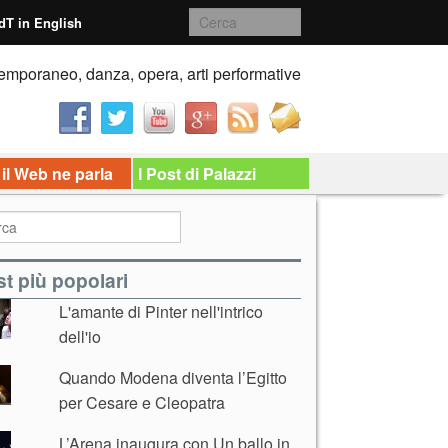
dT in English
emporaneo, danza, opera, arti performative
 il Web ne parla
I Post di Palazzi
t più popolari
L'amante di Pinter nell'intrico
dell'io
Quando Modena diventa l’Egitto
per Cesare e Cleopatra
L’Arena inaugura con Un ballo in