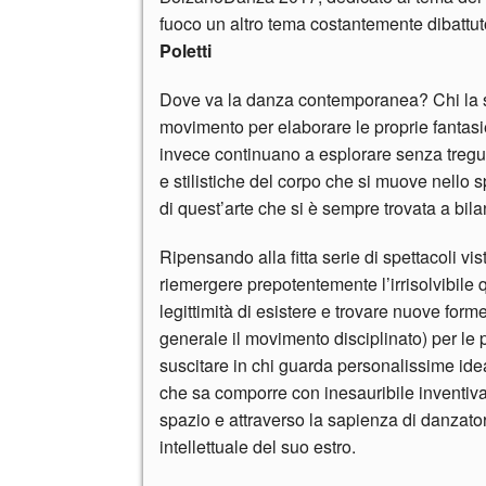
fuoco un altro tema costantemente dibattuto
Poletti
Dove va la danza contemporanea? Chi la spu
movimento per elaborare le proprie fantasie
invece continuano a esplorare senza tregua 
e stilistiche del corpo che si muove nello 
di quest’arte che si è sempre trovata a bilan
Ripensando alla fitta serie di spettacoli vist
riemergere prepotentemente l’irrisolvibile 
legittimità di esistere e trovare nuove form
generale il movimento disciplinato) per le 
suscitare in chi guarda personalissime idea
che sa comporre con inesauribile inventiva 
spazio e attraverso la sapienza di danzatori
intellettuale del suo estro.