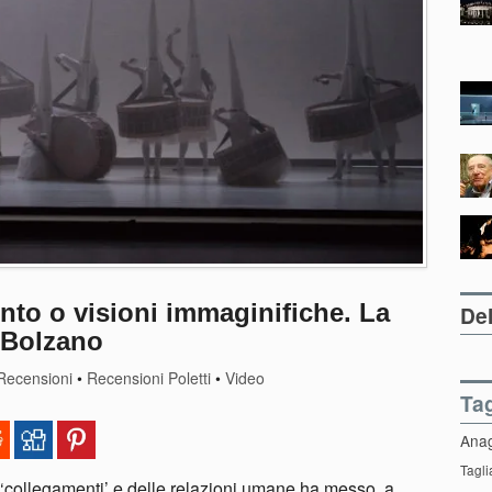
o o visioni immaginifiche. La
Del
a Bolzano
Recensioni
•
Recensioni Poletti
•
Video
Ta
Ana
Tagli
‘collegamenti’ e delle relazioni umane ha messo a