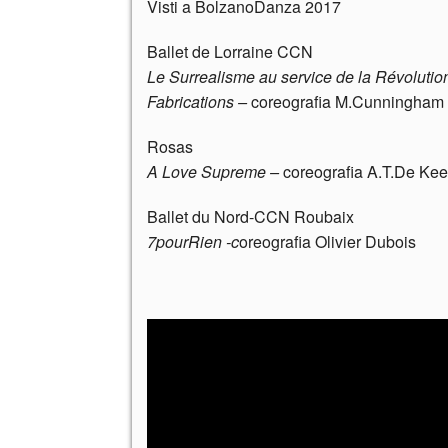
Visti a BolzanoDanza 2017
Ballet de Lorraine CCN
Le Surrealisme au service de la Révolutio
Fabrications –
coreografia M.Cunningham
Rosas
A Love Supreme –
coreografia A.T.De Ke
Ballet du Nord-CCN Roubaix
7pourRien -c
oreografia Olivier Dubois