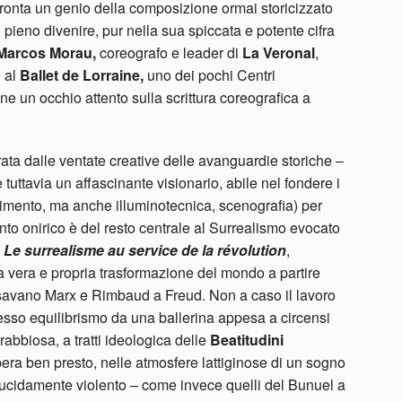
fronta un genio della composizione ormai storicizzato
 pieno divenire, pur nella sua spiccata e potente cifra
arcos Morau,
coreografo e leader di
La Veronal
,
 al
Ballet de Lorraine,
uno dei pochi Centri
e un occhio attento sulla scrittura coreografica a
ata dalle ventate creative delle avanguardie storiche –
tuttavia un affascinante visionario, abile nel fondere i
ovimento, ma anche illuminotecnica, scenografia) per
nto onirico è del resto centrale al Surrealismo evocato
a
Le surrealisme au service de la révolution
,
a vera e propria trasformazione del mondo a partire
sposavano Marx e Rimbaud a Freud. Non a caso il lavoro
sso equilibrismo da una ballerina appesa a circensi
 rabbiosa, a tratti ideologica delle
Beatitudini
ra ben presto, nelle atmosfere lattiginose di un sogno
 lucidamente violento – come invece quelli del Bunuel a