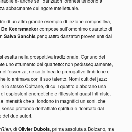
 mirabile e- anche se i danzatori lorenesi tendono a
za abbacinante del rigore intellettuale.
re di un altro grande esempio di lezione compositiva,
 De Keersmaeker
compose sull’omonimo quartetto di
on
Salva
Sanchis
per quattro danzatori provenienti dal
i esalta nella prospettiva tradizionale. Ognuno dei
nte uno strumento del quartetto: non pedissequamente,
nell’essenza, ne sottolinea le prerogative timbriche e
 che lo animava con il suo talento. Nomi cult del jazz:
 lo stesso Coltrane, di cui i quattro elaborano una
 di esplosioni energetiche e riflessioni quasi intimiste.
sa intensità che si fondono in magnifici unisoni, che
l senso profondo dell’afflato spirituale ricercato dal
 dei due autori.
rRien
, di
Olivier Dubois
, prima assoluta a Bolzano, ma