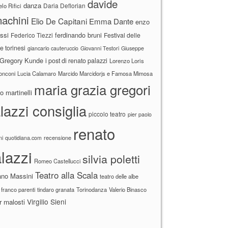
davide
danza
Daria Deflorian
lo Rifici
achini
Elio De Capitani
Emma Dante
enzo
ssi
ferdinando bruni
Federico Tiezzi
Festival delle
ne torinesi
giancarlo cauteruccio
Giovanni Testori
Giuseppe
Gregory Kunde
i post di renato palazzi
Lorenzo Loris
ronconi
Lucia Calamaro
Marcido Marcidorjs e Famosa Mimosa
maria grazia gregori
 martinelli
lazzi consiglia
piccolo teatro
pier paolo
renato
recensione
ni
quotidiana.com
lazzi
silvia poletti
Romeo Castellucci
Teatro alla Scala
ano Massini
teatro delle albe
 franco parenti
tindaro granata
Torinodanza
Valerio Binasco
Virgilio Sieni
r malosti