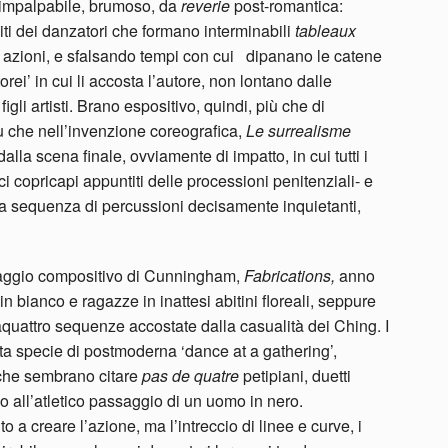
ì impalpabile, brumoso, da
reverie
post-romantica:
biti dei danzatori che formano interminabili
tableaux
o azioni, e sfalsando tempi con cui dipanano le catene
rei’ in cui li accosta l’autore, non lontano dalle
gli artisti. Brano espositivo, quindi, più che di
iù che nell’invenzione coreografica,
Le surrealisme
alla scena finale, ovviamente di impatto, in cui tutti i
i copricapi appuntiti delle processioni penitenziali- e
ta sequenza di percussioni decisamente inquietanti,
saggio compositivo di Cunningham,
Fabrications,
anno
in bianco e ragazze in inattesi abitini floreali, seppure
aquattro sequenze accostate dalla casualità dei Ching. I
 specie di postmoderna ‘dance at a gathering’,
 che sembrano citare
pas de quatre
petipiani, duetti
lo all’atletico passaggio di un uomo in nero.
a creare l’azione, ma l’intreccio di linee e curve, i