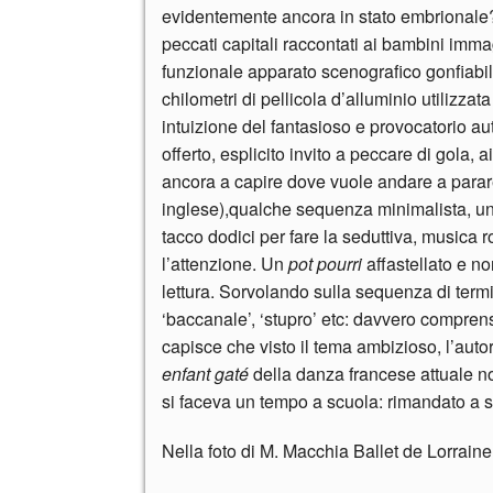
evidentemente ancora in stato embrionale?
peccati capitali raccontati ai bambini imma
funzionale apparato scenografico gonfiabil
chilometri di pellicola d’alluminio utilizza
intuizione del fantasioso e provocatorio aut
offerto, esplicito invito a peccare di gola, a
ancora a capire dove vuole andare a parare.
inglese),qualche sequenza minimalista, un
tacco dodici per fare la seduttiva, musica r
l’attenzione. Un
pot pourri
affastellato e non
lettura. Sorvolando sulla sequenza di term
‘baccanale’, ‘stupro’ etc: davvero comprensi
capisce che visto il tema ambizioso, l’aut
enfant gaté
della danza francese attuale n
si faceva un tempo a scuola: rimandato a 
Nella foto di M. Macchia Ballet de Lorrain