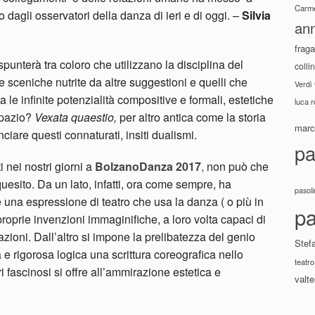
Carme
 dagli osservatori della danza di ieri e di oggi. –
Silvia
ann
fraga
nterà tra coloro che utilizzano la disciplina del
colli
 sceniche nutrite da altre suggestioni e quelli che
Verdi
le infinite potenzialità compositive e formali, estetiche
luca 
spazio?
Vexata quaestio,
per altro antica come la storia
marco
ciare questi connaturati, insiti dualismi.
pa
i nei nostri giorni a
BolzanoDanza 2017
,
non può che
quesito. Da un lato, infatti, ora come sempre, ha
pasoli
e una espressione di teatro che usa la danza ( o più in
pa
proprie invenzioni immaginifiche, a loro volta capaci di
zioni. Dall’altro si impone la prelibatezza del genio
Stef
e rigorosa logica una scrittura coreografica nello
teatro
 fascinosi si offre all’ammirazione estetica e
valte