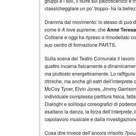
gruppi e i soli, il fluire sul palcoscenico è
classicheggiare un po’ troppo- ha la bellez
Dramma dal movimento: lo stesso di può di
come è
A love supreme
, che
Anne Teresa
Coltrane e oggi ha ripreso e rimodellato c
suo centro di formazione PARTS.
Sulla scena del Teatro Comunale il lavoro s
quattro incarna fisicamente e dinamicame
ma piuttosto energeticamente. Lo raffigura 
ritmiche, ma anche gli estri dell’interprete
McCoy Tyner, Elvin Jones, Jimmy Garrison e
individuale complessa partitura fisica, fatta
Dialoghi e soliloqui coreografici di podero
esaltano la danza, la forza dell’interprete, i
capolavoro musicale e dalla investigazione
Cosa dire invece dell’ancora irrisolto
7pou