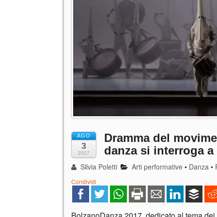
Dramma del moviment
AGO
3
danza si interroga 
2017
Silvia Poletti
Arti performative
•
Danza
•
Condividi
BolzanoDanza 2017, dedicato al tema dei 