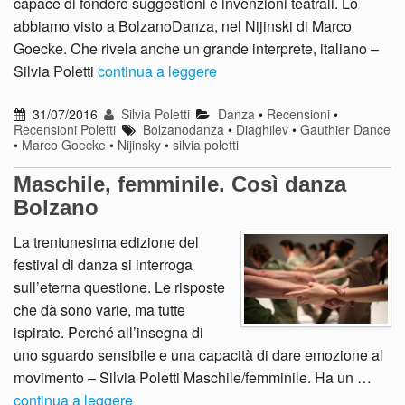
capace di fondere suggestioni e invenzioni teatrali. Lo
abbiamo visto a BolzanoDanza, nel Nijinski di Marco
Goecke. Che rivela anche un grande interprete, italiano –
Silvia Poletti
continua a leggere
31/07/2016
Silvia Poletti
Danza
•
Recensioni
•
Recensioni Poletti
Bolzanodanza
•
Diaghilev
•
Gauthier Dance
•
Marco Goecke
•
Nijinsky
•
silvia poletti
Maschile, femminile. Così danza
Bolzano
La trentunesima edizione del
festival di danza si interroga
sull’eterna questione. Le risposte
che dà sono varie, ma tutte
ispirate. Perché all’insegna di
uno sguardo sensibile e una capacità di dare emozione al
movimento – Silvia Poletti Maschile/femminile. Ha un …
continua a leggere