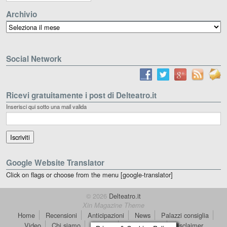
Archivio
Archivio
Social Network
Ricevi gratuitamente i post di Delteatro.it
Inserisci qui sotto una mail valida
Google Website Translator
Click on flags or choose from the menu [google-translator]
© 2026
Delteatro.it
Xin Magazine Theme
Home
Recensioni
Anticipazioni
News
Palazzi consiglia
Video
Chi siamo
Contatti
dT in English
Disclaimer