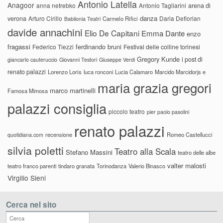
Antonio Latella
Anagoor
anna netrebko
Antonio Tagliarini
arena di
danza
verona
Arturo Cirillo
Daria Deflorian
Carmelo Rifici
Babilonia Teatri
davide annachini
Elio De Capitani
Emma Dante
enzo
fragassi
ferdinando bruni
Federico Tiezzi
Festival delle colline torinesi
Gregory Kunde
i post di
giancarlo cauteruccio
Giovanni Testori
Giuseppe Verdi
renato palazzi
Lorenzo Loris
luca ronconi
Lucia Calamaro
Marcido Marcidorjs e
maria grazia gregori
marco martinelli
Famosa Mimosa
palazzi consiglia
piccolo teatro
pier paolo pasolini
renato palazzi
recensione
Romeo Castellucci
quotidiana.com
silvia poletti
Teatro alla Scala
Stefano Massini
teatro delle albe
valter malosti
teatro franco parenti
tindaro granata
Torinodanza
Valerio Binasco
Virgilio Sieni
Cerca nel sito