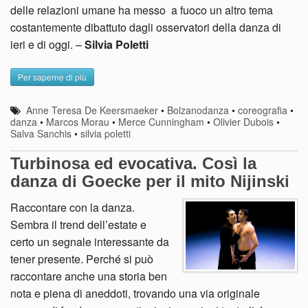
delle relazioni umane ha messo a fuoco un altro tema
costantemente dibattuto dagli osservatori della danza di
ieri e di oggi. –
Silvia Poletti
Per saperne di più
Anne Teresa De Keersmaeker
•
Bolzanodanza
•
coreografia
•
danza
•
Marcos Morau
•
Merce Cunningham
•
Olivier Dubois
•
Salva Sanchis
•
silvia poletti
Turbinosa ed evocativa. Così la
danza di Goecke per il mito Nijinski
Raccontare con la danza.
Sembra il trend dell’estate e
certo un segnale interessante da
tener presente. Perché si può
raccontare anche una storia ben
nota e piena di aneddoti, trovando una via originale