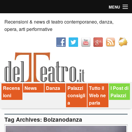
MENU
Home
Recensioni & news di teatro contemporaneo, danza,
opera, arti performative
Recensioni
Anticipazioni
News
Palazzi consiglia
Recens
News
Danza
Palazzi
Tutto il
I Post di
Video
ioni
consigli
Web ne
Palazzi
Chi siamo
a
parla
Contatti
Tag Archives:
Bolzanodanza
dT in English