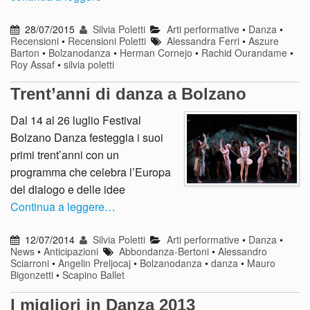
28/07/2015
Silvia Poletti
Arti performative
•
Danza
•
Recensioni
•
Recensioni Poletti
Alessandra Ferri
•
Aszure
Barton
•
Bolzanodanza
•
Herman Cornejo
•
Rachid Ourandame
•
Roy Assaf
•
silvia poletti
Trent’anni di danza a Bolzano
Dal 14 al 26 luglio Festival
Bolzano Danza festeggia i suoi
primi trent’anni con un
programma che celebra l’Europa
del dialogo e delle idee
Continua a leggere…
12/07/2014
Silvia Poletti
Arti performative
•
Danza
•
News
•
Anticipazioni
Abbondanza-Bertoni
•
Alessandro
Sciarroni
•
Angelin Preljocaj
•
Bolzanodanza
•
danza
•
Mauro
Bigonzetti
•
Scapino Ballet
I migliori in Danza 2013