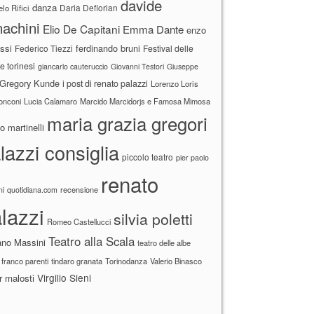
davide
danza
Daria Deflorian
lo Rifici
achini
Elio De Capitani
Emma Dante
enzo
ssi
ferdinando bruni
Federico Tiezzi
Festival delle
ne torinesi
giancarlo cauteruccio
Giovanni Testori
Giuseppe
Gregory Kunde
i post di renato palazzi
Lorenzo Loris
ronconi
Lucia Calamaro
Marcido Marcidorjs e Famosa Mimosa
maria grazia gregori
 martinelli
lazzi consiglia
piccolo teatro
pier paolo
renato
recensione
ni
quotidiana.com
lazzi
silvia poletti
Romeo Castellucci
Teatro alla Scala
ano Massini
teatro delle albe
 franco parenti
tindaro granata
Torinodanza
Valerio Binasco
Virgilio Sieni
r malosti