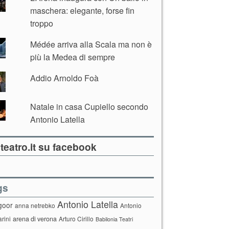
maschera: elegante, forse fin
troppo
Médée arriva alla Scala ma non è
più la Medea di sempre
Addio Arnoldo Foà
Natale in casa Cupiello secondo
Antonio Latella
teatro.it su facebook
gs
Antonio Latella
goor
anna netrebko
Antonio
arini
arena di verona
Arturo Cirillo
Babilonia Teatri