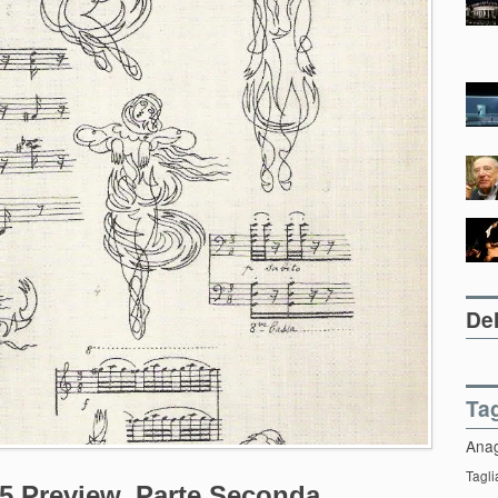
Del
Ta
Ana
Tagli
5 Preview. Parte Seconda