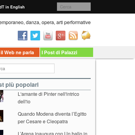
dT in English
emporaneo, danza, opera, arti performative
 il Web ne parla
I Post di Palazzi
t più popolari
L'amante di Pinter nell'intrico
dell'io
Quando Modena diventa l’Egitto
per Cesare e Cleopatra
L’Arena inaugura con Un ballo in