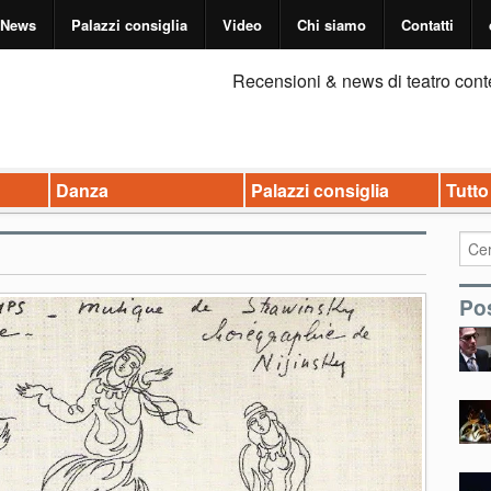
News
Palazzi consiglia
Video
Chi siamo
Contatti
Recensioni & news di teatro cont
Danza
Palazzi consiglia
Tutto
Pos