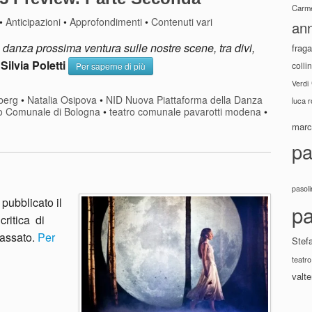
Carme
•
Anticipazioni
•
Approfondimenti
•
Contenuti vari
ann
 danza prossima ventura sulle nostre scene, tra divi,
fraga
–
Silvia Poletti
colli
Per saperne di più
Verdi
berg
•
Natalia Osipova
•
NID Nuova Piattaforma della Danza
luca 
o Comunale di Bologna
•
teatro comunale pavarotti modena
•
marco
pa
pasoli
pubblicato il
pa
critica di
passato.
Per
Stef
teatro
valte