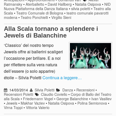
Ratmansky
•
Aterballetto
•
David Hallberg
•
Natalia Osipova
•
NID
Nuova Piattaforma della Danza Italiana
•
silvia poletti
•
Teatro alla
Scala
•
Teatro Comunale di Bologna
•
teatro comunale pavarotti
modena
•
Teatro Ponchielli
•
Virgilio Sieni
Alla Scala tornano a splendere i
Jewels di Balanchine
‘Classico’ del nostro tempo
Jewels offre ai ballerini scaligeri
l’occasione per brillare. E a noi
per riflettere sulla vera natura
dell’essere (o solo apparire)
étoile – Silvia Poletti
Continua a leggere…
14/03/2014
Silvia Poletti
Danza
•
Recensioni
•
Recensioni Poletti
Claudio Coviello
•
Corpo di Ballo del Teatro
alla Scala
•
Friedemann Vogel
•
George Balanchine
•
Ivan Vasiliev
•
Jewels
•
Makhar Vaziev
•
Natalia Osipova
•
Polina Semionova
•
Virna Toppi
•
Vittoria Valerio