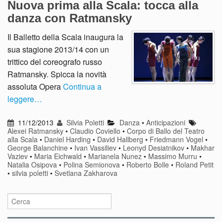
Nuova prima alla Scala: tocca alla
danza con Ratmansky
Il Balletto della Scala inaugura la
sua stagione 2013/14 con un
trittico del coreografo russo
Ratmansky. Spicca la novità
assoluta Opera
Continua a
leggere…
11/12/2013
Silvia Poletti
Danza
•
Anticipazioni
Alexei Ratmansky
•
Claudio Coviello
•
Corpo di Ballo del Teatro
alla Scala
•
Daniel Harding
•
David Hallberg
•
Friedmann Vogel
•
George Balanchine
•
Ivan Vassiliev
•
Leonyd Desiatnikov
•
Makhar
Vaziev
•
Maria Eichwald
•
Marianela Nunez
•
Massimo Murru
•
Natalia Osipova
•
Polina Semionova
•
Roberto Bolle
•
Roland Petit
•
silvia poletti
•
Svetlana Zakharova