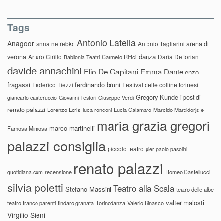
Tags
Antonio Latella
Anagoor
anna netrebko
Antonio Tagliarini
arena di
danza
verona
Arturo Cirillo
Daria Deflorian
Carmelo Rifici
Babilonia Teatri
davide annachini
Elio De Capitani
Emma Dante
enzo
fragassi
ferdinando bruni
Federico Tiezzi
Festival delle colline torinesi
Gregory Kunde
i post di
giancarlo cauteruccio
Giovanni Testori
Giuseppe Verdi
renato palazzi
Lorenzo Loris
luca ronconi
Lucia Calamaro
Marcido Marcidorjs e
maria grazia gregori
marco martinelli
Famosa Mimosa
palazzi consiglia
piccolo teatro
pier paolo pasolini
renato palazzi
recensione
Romeo Castellucci
quotidiana.com
silvia poletti
Teatro alla Scala
Stefano Massini
teatro delle albe
valter malosti
teatro franco parenti
tindaro granata
Torinodanza
Valerio Binasco
Virgilio Sieni