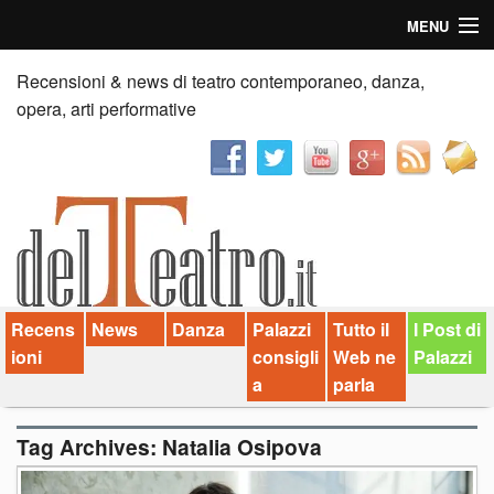
MENU
Home
Recensioni & news di teatro contemporaneo, danza,
opera, arti performative
Recensioni
Anticipazioni
News
Palazzi consiglia
Recens
News
Danza
Palazzi
Tutto il
I Post di
Video
ioni
consigli
Web ne
Palazzi
Chi siamo
a
parla
Contatti
Tag Archives:
Natalia Osipova
dT in English