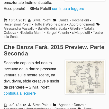
emozionale indimenticabile.
Ecco perché – Silvia Poletti
continua a leggere
18/04/2015
Silvia Poletti
Danza
•
Recensioni
•
Recensioni Poletti
•
Tutto il Web ne parla
•
Approfondimenti
Alessandra Vassallo
•
Balletto della Scala
•
Giselle
•
Natalia
Osipova
•
Nicoletta Manni
•
Sergei Polunin
•
silvia poletti
•
Teatro
alla Scala
Che Danza Farà. 2015 Preview. Parte
Seconda
Secondo capitolo del nostro
taccuino della danza prossima
ventura sulle nostre scene, tra
divi, divini, sfide creative e rischi
da prendere – Silvia Poletti
continua a leggere
02/01/2015
Silvia Poletti
Agenda
•
Danza
•
Anticipazioni
•
Approfondimenti
•
Contenuti vari
Alexei