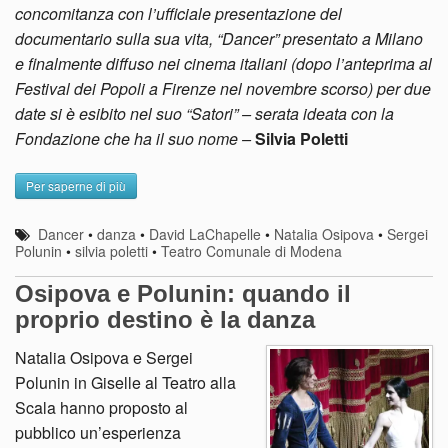
concomitanza con l’ufficiale presentazione del
documentario sulla sua vita, “Dancer” presentato a Milano
e finalmente diffuso nei cinema italiani (dopo l’anteprima al
Festival dei Popoli a Firenze nel novembre scorso) per due
date si è esibito nel suo “Satori” – serata ideata con la
Fondazione che ha il suo nome –
Silvia Poletti
Per saperne di più
Dancer
•
danza
•
David LaChapelle
•
Natalia Osipova
•
Sergei
Polunin
•
silvia poletti
•
Teatro Comunale di Modena
Osipova e Polunin: quando il
proprio destino è la danza
Natalia Osipova e Sergei
Polunin in Giselle al Teatro alla
Scala hanno proposto al
pubblico un’esperienza