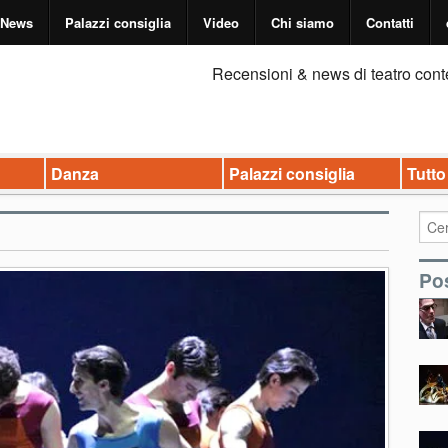
News
Palazzi consiglia
Video
Chi siamo
Contatti
Recensioni & news di teatro cont
Danza
Palazzi consiglia
Tutto
Pos