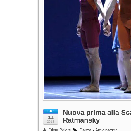
Nuova prima alla Sca
DIC
11
Ratmansky
2013
Silvia Poletti
Danza
•
Anticipazioni