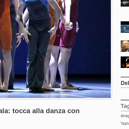
Del
Ta
la: tocca alla danza con
Ana
Tagli