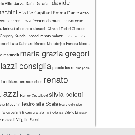
davide
danza
Daria Deflorian
lo Rifici
achini
Elio De Capitani
Emma Dante
enzo
ssi
ferdinando bruni
Federico Tiezzi
Festival delle
ne torinesi
giancarlo cauteruccio
Giovanni Testori
Giuseppe
Gregory Kunde
i post di renato palazzi
Lorenzo Loris
ronconi
Lucia Calamaro
Marcido Marcidorjs e Famosa Mimosa
maria grazia gregori
 martinelli
lazzi consiglia
piccolo teatro
pier paolo
renato
recensione
ni
quotidiana.com
lazzi
silvia poletti
Romeo Castellucci
Teatro alla Scala
ano Massini
teatro delle albe
 franco parenti
tindaro granata
Torinodanza
Valerio Binasco
Virgilio Sieni
r malosti