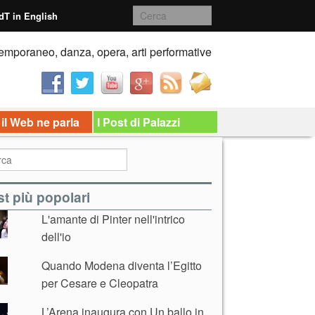
dT in English
emporaneo, danza, opera, arti performative
 il Web ne parla
I Post di Palazzi
t più popolari
L'amante di Pinter nell'intrico
dell'io
Quando Modena diventa l’Egitto
per Cesare e Cleopatra
L’Arena inaugura con Un ballo in