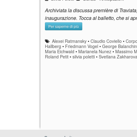
Archiviata la discussa première di Traviata,
inaugurazione. Tocca al balletto, che si a
Per saperne di più
Alexei Ratmansky
•
Claudio Coviello
•
Corpo
Hallberg
•
Friedmann Vogel
•
George Balanchi
Maria Eichwald
•
Marianela Nunez
•
Massimo M
Roland Petit
•
silvia poletti
•
Svetlana Zakharov