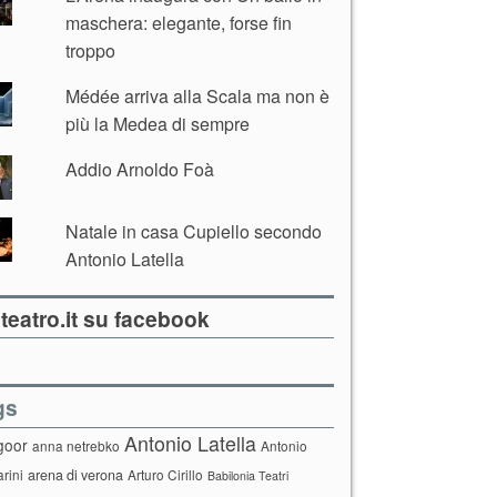
maschera: elegante, forse fin
troppo
Médée arriva alla Scala ma non è
più la Medea di sempre
Addio Arnoldo Foà
Natale in casa Cupiello secondo
Antonio Latella
teatro.it su facebook
gs
Antonio Latella
goor
anna netrebko
Antonio
arini
arena di verona
Arturo Cirillo
Babilonia Teatri