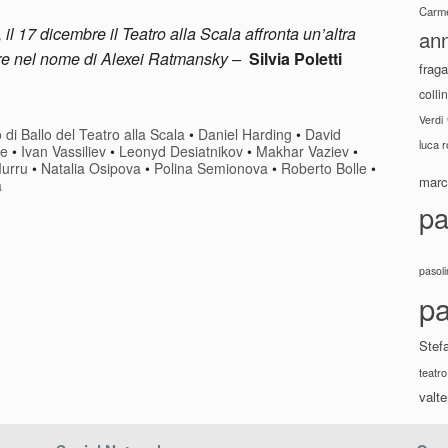
Carme
 il 17 dicembre il Teatro alla Scala affronta un’altra
ann
pre nel nome di Alexei Ratmansky –
Silvia Poletti
fraga
colli
Verdi
 di Ballo del Teatro alla Scala
•
Daniel Harding
•
David
luca 
ne
•
Ivan Vassiliev
•
Leonyd Desiatnikov
•
Makhar Vaziev
•
urru
•
Natalia Osipova
•
Polina Semionova
•
Roberto Bolle
•
marco
a
pa
pasoli
pa
Stef
teatro
valte