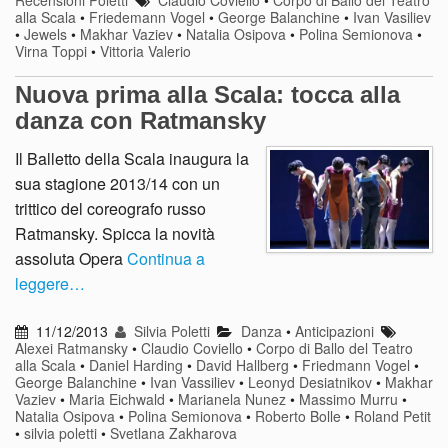
Recensioni Poletti
Claudio Coviello
•
Corpo di Ballo del Teatro
alla Scala
•
Friedemann Vogel
•
George Balanchine
•
Ivan Vasiliev
•
Jewels
•
Makhar Vaziev
•
Natalia Osipova
•
Polina Semionova
•
Virna Toppi
•
Vittoria Valerio
Nuova prima alla Scala: tocca alla
danza con Ratmansky
Il Balletto della Scala inaugura la
sua stagione 2013/14 con un
trittico del coreografo russo
Ratmansky. Spicca la novità
assoluta Opera
Continua a
leggere…
11/12/2013
Silvia Poletti
Danza
•
Anticipazioni
Alexei Ratmansky
•
Claudio Coviello
•
Corpo di Ballo del Teatro
alla Scala
•
Daniel Harding
•
David Hallberg
•
Friedmann Vogel
•
George Balanchine
•
Ivan Vassiliev
•
Leonyd Desiatnikov
•
Makhar
Vaziev
•
Maria Eichwald
•
Marianela Nunez
•
Massimo Murru
•
Natalia Osipova
•
Polina Semionova
•
Roberto Bolle
•
Roland Petit
•
silvia poletti
•
Svetlana Zakharova