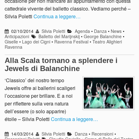
occasione per non mancare all’appuntamento con questa
cattedrale vivente del balletto classico. Vediamo perché –
Silvia Poletti
Continua a leggere…
02/10/2014
Silvia Poletti
Agenda
•
Danza
•
News
•
Anticipazioni
Balletto del Marijnskij
•
George Balanchine
•
Giselle
•
Lago dei Cigni
•
Ravenna Festival
•
Teatro Alighieri
Ravenna
Alla Scala tornano a splendere i
Jewels di Balanchine
‘Classico’ del nostro tempo
Jewels offre ai ballerini scaligeri
l’occasione per brillare. E a noi
per riflettere sulla vera natura
dell’essere (o solo apparire)
étoile – Silvia Poletti
Continua a leggere…
14/03/2014
Silvia Poletti
Danza
•
Recensioni
•