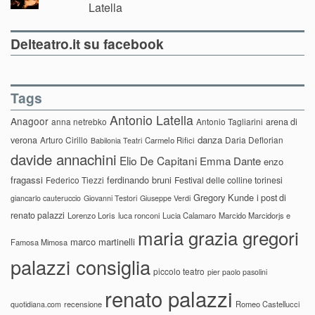
Latella
Delteatro.it su facebook
Tags
Antonio Latella
Anagoor
anna netrebko
Antonio Tagliarini
arena di
danza
verona
Arturo Cirillo
Daria Deflorian
Carmelo Rifici
Babilonia Teatri
davide annachini
Elio De Capitani
Emma Dante
enzo
fragassi
ferdinando bruni
Federico Tiezzi
Festival delle colline torinesi
Gregory Kunde
i post di
giancarlo cauteruccio
Giovanni Testori
Giuseppe Verdi
renato palazzi
Lorenzo Loris
luca ronconi
Lucia Calamaro
Marcido Marcidorjs e
maria grazia gregori
marco martinelli
Famosa Mimosa
palazzi consiglia
piccolo teatro
pier paolo pasolini
renato palazzi
recensione
Romeo Castellucci
quotidiana.com