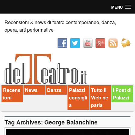
MENU
Home
Recensioni & news di teatro contemporaneo, danza,
opera, arti performative
Recensioni
Anticipazioni
News
Palazzi consiglia
Recens
News
Danza
Palazzi
Tutto il
I Post di
Video
ioni
consigli
Web ne
Palazzi
Chi siamo
a
parla
Contatti
Tag Archives:
George Balanchine
dT in English