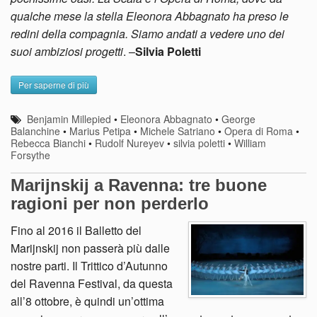
qualche mese la stella Eleonora Abbagnato ha preso le
redini della compagnia. Siamo andati a vedere uno dei
suoi ambiziosi progetti
. –
Silvia Poletti
Per saperne di più
Benjamin Millepied
•
Eleonora Abbagnato
•
George
Balanchine
•
Marius Petipa
•
Michele Satriano
•
Opera di Roma
•
Rebecca Bianchi
•
Rudolf Nureyev
•
silvia poletti
•
William
Forsythe
Marijnskij a Ravenna: tre buone
ragioni per non perderlo
Fino al 2016 il Balletto del
Marijnskij non passerà più dalle
nostre parti. Il Trittico d’Autunno
del Ravenna Festival, da questa
all’8 ottobre, è quindi un’ottima