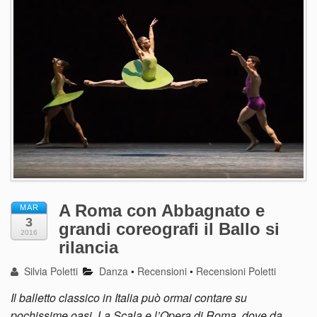
A Roma con Abbagnato e
MAR
3
grandi coreografi il Ballo si
2016
rilancia
Silvia Poletti
Danza
•
Recensioni
•
Recensioni Poletti
Il balletto classico in Italia può ormai contare su
pochissime oasi. La Scala e l’Opera di Roma, dove da