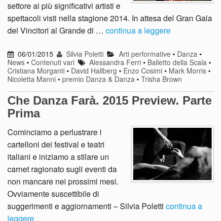
settore ai più significativi artisti e
spettacoli visti nella stagione 2014. In attesa del Gran Gala
dei Vincitori al Grande di …
continua a leggere
06/01/2015
Silvia Poletti
Arti performative
•
Danza
•
News
•
Contenuti vari
Alessandra Ferri
•
Balletto della Scala
•
Cristiana Morganti
•
David Hallberg
•
Enzo Cosimi
•
Mark Morris
•
Nicoletta Manni
•
premio Danza & Danza
•
Trisha Brown
Che Danza Farà. 2015 Preview. Parte
Prima
Cominciamo a perlustrare i
cartelloni dei festival e teatri
italiani e iniziamo a stilare un
carnet ragionato sugli eventi da
non mancare nei prossimi mesi.
Ovviamente suscettibile di
suggerimenti e aggiornamenti – Silvia Poletti
continua a
leggere