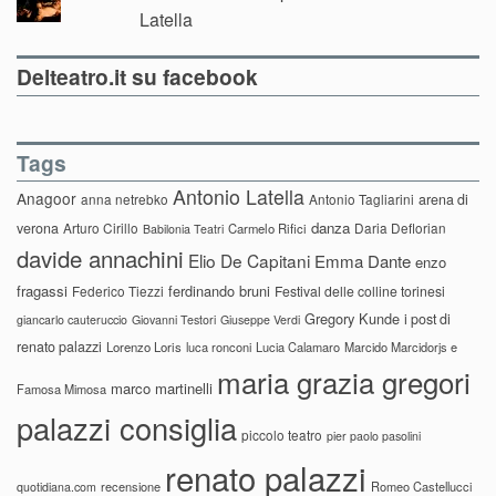
Latella
Delteatro.it su facebook
Tags
Antonio Latella
Anagoor
anna netrebko
Antonio Tagliarini
arena di
danza
verona
Arturo Cirillo
Daria Deflorian
Carmelo Rifici
Babilonia Teatri
davide annachini
Elio De Capitani
Emma Dante
enzo
fragassi
ferdinando bruni
Federico Tiezzi
Festival delle colline torinesi
Gregory Kunde
i post di
giancarlo cauteruccio
Giovanni Testori
Giuseppe Verdi
renato palazzi
Lorenzo Loris
luca ronconi
Lucia Calamaro
Marcido Marcidorjs e
maria grazia gregori
marco martinelli
Famosa Mimosa
palazzi consiglia
piccolo teatro
pier paolo pasolini
renato palazzi
recensione
Romeo Castellucci
quotidiana.com