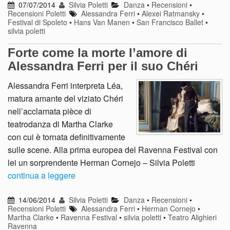
07/07/2014
Silvia Poletti
Danza
•
Recensioni
•
Recensioni Poletti
Alessandra Ferri
•
Alexei Ratmansky
•
Festival di Spoleto
•
Hans Van Manen
•
San Francisco Ballet
•
silvia poletti
Forte come la morte l’amore di
Alessandra Ferri per il suo Chéri
Alessandra Ferri interpreta Léa,
matura amante del viziato Chéri
nell’acclamata pièce di
teatrodanza di Martha Clarke
con cui è tornata definitivamente
sulle scene. Alla prima europea del Ravenna Festival con
lei un sorprendente Herman Cornejo – Silvia Poletti
continua a leggere
14/06/2014
Silvia Poletti
Danza
•
Recensioni
•
Recensioni Poletti
Alessandra Ferri
•
Herman Cornejo
•
Martha Clarke
•
Ravenna Festival
•
silvia poletti
•
Teatro Alighieri
Ravenna