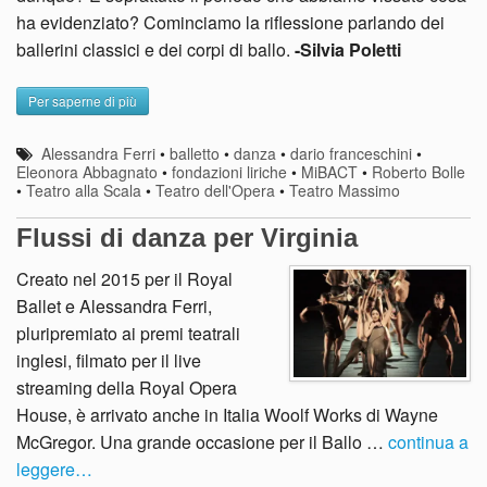
ha evidenziato? Cominciamo la riflessione parlando dei
ballerini classici e dei corpi di ballo.
-Silvia Poletti
Per saperne di più
Alessandra Ferri
•
balletto
•
danza
•
dario franceschini
•
Eleonora Abbagnato
•
fondazioni liriche
•
MiBACT
•
Roberto Bolle
•
Teatro alla Scala
•
Teatro dell'Opera
•
Teatro Massimo
Flussi di danza per Virginia
Creato nel 2015 per il Royal
Ballet e Alessandra Ferri,
pluripremiato ai premi teatrali
inglesi, filmato per il live
streaming della Royal Opera
House, è arrivato anche in Italia Woolf Works di Wayne
McGregor. Una grande occasione per il Ballo …
continua a
leggere…