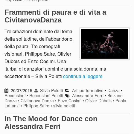
Frammenti di paura e di vita a
CivitanovaDanza
Tre creazioni dominate dal tema
della solitudine, dell’abbandono,
della paura. Tre coreografi
visionari: Philippe Saire, Olivier
Dubois ed Enzo Cosimi. Una
‘turba’ di danzatori uomini e una sola donna, ma
eccezionale – Silvia Poletti
continua a leggere
20/07/2015
Silvia Poletti
Arti performative
•
Danza
•
Recensioni
•
Recensioni Poletti
Alessandra Ferri
•
Bolzano
Danza
•
Civitanova Danza
•
Enzo Cosimi
•
Olivier Dubois
•
Paola
Lattanzi
•
Philippe Saire
•
silvia poletti
In The Mood for Dance con
Alessandra Ferri