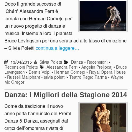
Dopo il grande successo di
‘Chéri’ Alessandra Ferri è
tornata con Herman Cornejo per
un nuovo progetto di danza e
musica. Insieme a loro il pianista
Bruce Levingston per una serata ad alto tasso di emozione
– Silvia Poletti
continua a leggere…
13/04/2015
Silvia Poletti
Danza
•
Recensioni
•
Recensioni Poletti
Alessandra Ferri
•
Angelin Preljocaj
•
Bruce
Levingston
•
Demis Volpi
•
Herman Cornejo
•
Royal Opera House
•
Russell Maliphant
•
silvia poletti
•
Teatro Regio Parma
•
Wayne
Mc Gregor
Danza: I Migliori della Stagione 2014
Come da tradizione il nuovo
anno porta l’annuncio dei Premi
Danza & Danza, assegnati dai
critici dell’omonima rivista di