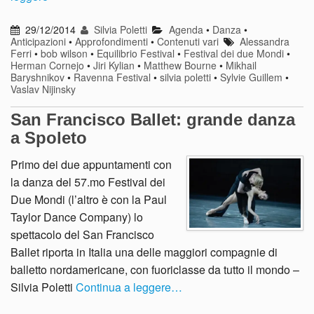
29/12/2014
Silvia Poletti
Agenda
•
Danza
•
Anticipazioni
•
Approfondimenti
•
Contenuti vari
Alessandra
Ferri
•
bob wilson
•
Equilibrio Festival
•
Festival dei due Mondi
•
Herman Cornejo
•
Jiri Kylian
•
Matthew Bourne
•
Mikhail
Baryshnikov
•
Ravenna Festival
•
silvia poletti
•
Sylvie Guillem
•
Vaslav Nijinsky
San Francisco Ballet: grande danza
a Spoleto
Primo dei due appuntamenti con
la danza del 57.mo Festival dei
Due Mondi (l’altro è con la Paul
Taylor Dance Company) lo
spettacolo del San Francisco
Ballet riporta in Italia una delle maggiori compagnie di
balletto nordamericane, con fuoriclasse da tutto il mondo –
Silvia Poletti
Continua a leggere…