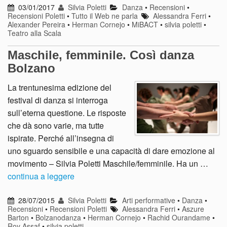
03/01/2017
Silvia Poletti
Danza
•
Recensioni
•
Recensioni Poletti
•
Tutto il Web ne parla
Alessandra Ferri
•
Alexander Pereira
•
Herman Cornejo
•
MiBACT
•
silvia poletti
•
Teatro alla Scala
Maschile, femminile. Così danza
Bolzano
La trentunesima edizione del
festival di danza si interroga
sull’eterna questione. Le risposte
che dà sono varie, ma tutte
ispirate. Perché all’insegna di
uno sguardo sensibile e una capacità di dare emozione al
movimento – Silvia Poletti Maschile/femminile. Ha un …
continua a leggere
28/07/2015
Silvia Poletti
Arti performative
•
Danza
•
Recensioni
•
Recensioni Poletti
Alessandra Ferri
•
Aszure
Barton
•
Bolzanodanza
•
Herman Cornejo
•
Rachid Ourandame
•
Roy Assaf
•
silvia poletti