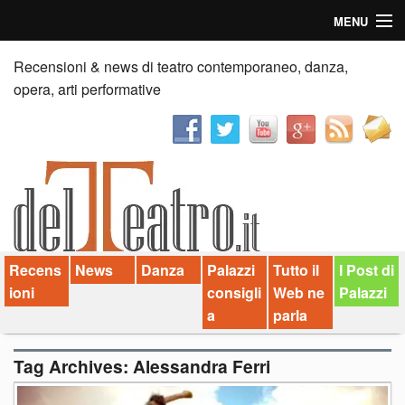
MENU
Home
Recensioni & news di teatro contemporaneo, danza,
opera, arti performative
Recensioni
Anticipazioni
News
Palazzi consiglia
Recens
News
Danza
Palazzi
Tutto il
I Post di
Video
ioni
consigli
Web ne
Palazzi
Chi siamo
a
parla
Contatti
Tag Archives:
Alessandra Ferri
dT in English