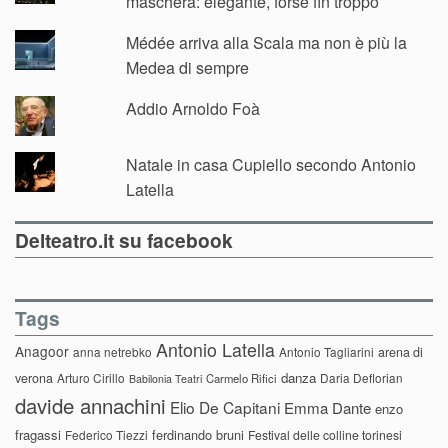
maschera: elegante, forse fin troppo
Médée arriva alla Scala ma non è più la
Medea di sempre
Addio Arnoldo Foà
Natale in casa Cupiello secondo Antonio
Latella
Delteatro.it su facebook
Tags
Antonio Latella
Anagoor
anna netrebko
Antonio Tagliarini
arena di
danza
verona
Arturo Cirillo
Daria Deflorian
Carmelo Rifici
Babilonia Teatri
davide annachini
Elio De Capitani
Emma Dante
enzo
fragassi
ferdinando bruni
Federico Tiezzi
Festival delle colline torinesi