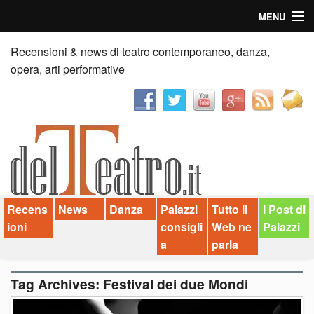
MENU
Home
Recensioni & news di teatro contemporaneo, danza,
opera, arti performative
Recensioni
Anticipazioni
News
Palazzi consiglia
Recens
News
Danza
Palazzi
Tutto il
I Post di
Video
ioni
consigli
Web ne
Palazzi
Chi siamo
a
parla
Contatti
Tag Archives:
Festival dei due Mondi
dT in English