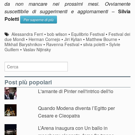
da non mancare nei prossimi mesi. Ovviamente
suscettibile di suggerimenti e aggiornamenti –
Silvia
Poletti
Per saperne di più
Alessandra Ferri
•
bob wilson
•
Equilibrio Festival
•
Festival dei
due Mondi
•
Herman Cornejo
•
Jiri Kylian
•
Matthew Bourne
•
Mikhail Baryshnikov
•
Ravenna Festival
•
silvia poletti
•
Sylvie
Guillem
•
Vaslav Nijinsky
Post più popolari
L'amante di Pinter nell'intrico dell'io
Quando Modena diventa l’Egitto per
Cesare e Cleopatra
L’Arena inaugura con Un ballo in