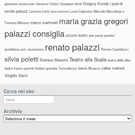
Gregory Kunde
i post di
giancarlo cauteruccio
Giovanni Testori
Giuseppe Verdi
renato palazzi
Lorenzo Loris
luca ronconi
Lucia Calamaro
Marcido Marcidorjs e
maria grazia gregori
marco martinelli
Famosa Mimosa
palazzi consiglia
piccolo teatro
pier paolo pasolini
renato palazzi
recensione
Romeo Castellucci
quotidiana.com
silvia poletti
Teatro alla Scala
Stefano Massini
teatro delle albe
valter malosti
teatro franco parenti
tindaro granata
Torinodanza
Valerio Binasco
Virgilio Sieni
Cerca nel sito
Archivio
Archivio