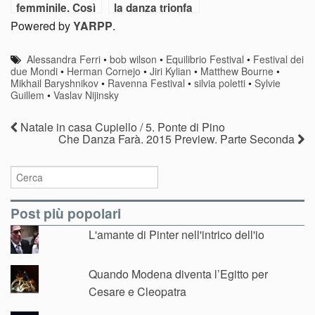
femminile. Così
la danza trionfa
danza Bolzano
al Ravenna
Powered by
YARPP
.
Festival. Ma fino
a quando?
Alessandra Ferri
•
bob wilson
•
Equilibrio Festival
•
Festival dei
due Mondi
•
Herman Cornejo
•
Jiri Kylian
•
Matthew Bourne
•
Mikhail Baryshnikov
•
Ravenna Festival
•
silvia poletti
•
Sylvie
Guillem
•
Vaslav Nijinsky
Natale in casa Cupiello / 5. Ponte di Pino
Che Danza Farà. 2015 Preview. Parte Seconda
Post più popolari
L'amante di Pinter nell'intrico dell'io
Quando Modena diventa l’Egitto per
Cesare e Cleopatra