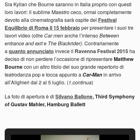
Sia Kylian che Bourne saranno in Italia proprio con questi
loro lavori: il sublime Maestro ceco, ormai completamente
devoto alla cinematografia sarà ospite del
Festival
Equilibrio di Roma il 15 febbraio
per presentare i suoi tre
lavori video (oltre
Car men
anche l’intenso
Between
entrance and exit
e
The Blackrider)
. Contrariamente
a
quanto annunciato
invece il
Ravenna Festival 2015
ha
deciso di non perdere l’occasione di ripresentare
Matthew
Bourne
con un altro titolo del suo grande repertorio di
teatrodanza pop e tocca appunto a
Car-Man
in arrivo
all’Alighieri dal 2 al 5 luglio. (
1.continua
)
La foto di apertura è di
Silvano Ballone
, Third Symphony
of Gustav Mahler, Hamburg Ballett