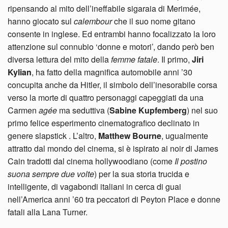
ripensando al mito dell’ineffabile sigaraia di Merimée,
hanno giocato sul
calembour
che il suo nome gitano
consente in inglese. Ed entrambi hanno focalizzato la loro
attenzione sul connubio ‘donne e motori’, dando però ben
diversa lettura del mito della
femme fatale
. Il primo,
Jiri
Kylian
, ha fatto della magnifica automobile anni ’30
concupita anche da Hitler, il simbolo dell’inesorabile corsa
verso la morte di quattro personaggi capeggiati da una
Carmen
agée
ma seduttiva (
Sabine Kupfemberg
) nel suo
primo felice esperimento cinematografico declinato in
genere slapstick . L’altro,
Matthew Bourne
, ugualmente
attratto dal mondo del cinema, si è ispirato ai noir di James
Cain tradotti dal cinema hollywoodiano (come
Il postino
suona sempre due volte
) per la sua storia trucida e
intelligente, di vagabondi italiani in cerca di guai
nell’America anni ’60 tra peccatori di Peyton Place e donne
fatali alla Lana Turner.