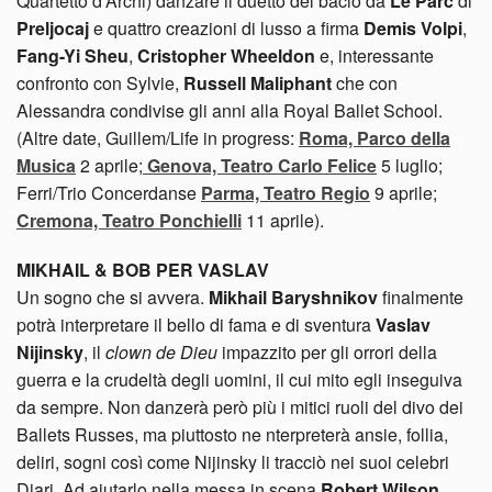
Quartetto d’Archi) danzare il duetto del bacio da
Le Parc
di
Preljocaj
e quattro creazioni di lusso a firma
Demis
Volpi
,
Fang-Yi Sheu
,
Cristopher Wheeldon
e, interessante
confronto con Sylvie,
Russell Maliphant
che con
Alessandra condivise gli anni alla Royal Ballet School.
(Altre date, Guillem/Life in progress:
Roma, Parco della
Musica
2 aprile;
Genova, Teatro Carlo Felice
5 luglio;
Ferri/Trio Concerdanse
Parma, Teatro Regio
9 aprile;
Cremona, Teatro Ponchielli
11 aprile).
MIKHAIL & BOB PER VASLAV
Un sogno che si avvera.
Mikhail Baryshnikov
finalmente
potrà interpretare il bello di fama e di sventura
Vaslav
Nijinsky
, il
clown de Dieu
impazzito per gli orrori della
guerra e la crudeltà degli uomini, il cui mito egli inseguiva
da sempre. Non danzerà però più i mitici ruoli del divo dei
Ballets Russes, ma piuttosto ne nterpreterà ansie, follia,
deliri, sogni così come Nijinsky li tracciò nei suoi celebri
Diari. Ad aiutarlo nella messa in scena
Robert Wilson
,