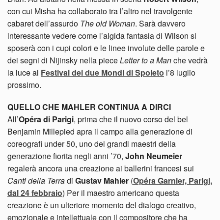
con cui Misha ha collaborato tra l’altro nel travolgente
cabaret dell’assurdo
The old Woman
. Sarà davvero
interessante vedere come l’algida fantasia di Wilson si
sposerà con i cupi colori e le linee involute delle parole e
dei segni di Nijinsky nella piece
Letter to a Man
che vedrà
la luce al
Festival dei due Mondi di Spoleto
l’8 luglio
prossimo.
QUELLO CHE MAHLER CONTINUA A DIRCI
All’
Opéra di Parigi
, prima che il nuovo corso del bel
Benjamin Millepied apra il campo alla generazione di
coreografi under 50, uno dei grandi maestri della
generazione fiorita negli anni ’70,
John Neumeier
regalerà ancora una creazione ai ballerini francesi sui
Canti della Terra
di
Gustav Mahler
(
Opéra Garnier, Parigi,
dal 24 febbraio
) Per il maestro americano questa
creazione è un ulteriore momento del dialogo creativo,
emozionale e intellettuale con il compositore che ha