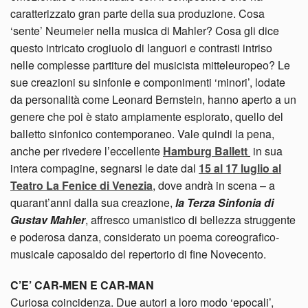
caratterizzato gran parte della sua produzione. Cosa
‘sente’ Neumeier nella musica di Mahler? Cosa gli dice
questo intricato crogiuolo di languori e contrasti intriso
nelle complesse partiture del musicista mitteleuropeo? Le
sue creazioni su sinfonie e componimenti ‘minori’, lodate
da personalità come Leonard Bernstein, hanno aperto a un
genere che poi è stato ampiamente esplorato, quello del
balletto sinfonico contemporaneo. Vale quindi la pena,
anche per rivedere l’eccellente
Hamburg Ballett
in sua
intera compagine, segnarsi le date dal
15 al 17 luglio al
Teatro La Fenice di Venezia
, dove andrà in scena – a
quarant’anni dalla sua creazione,
la Terza Sinfonia di
Gustav Mahler
, affresco umanistico di bellezza struggente
e poderosa danza, considerato un poema coreografico-
musicale caposaldo del repertorio di fine Novecento.
C’E’ CAR-MEN E CAR-MAN
Curiosa coincidenza. Due autori a loro modo ‘epocali’,