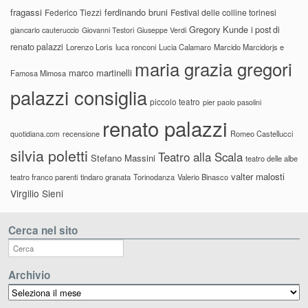
fragassi
ferdinando bruni
Federico Tiezzi
Festival delle colline torinesi
Gregory Kunde
i post di
giancarlo cauteruccio
Giovanni Testori
Giuseppe Verdi
renato palazzi
Lorenzo Loris
luca ronconi
Lucia Calamaro
Marcido Marcidorjs e
maria grazia gregori
marco martinelli
Famosa Mimosa
palazzi consiglia
piccolo teatro
pier paolo pasolini
renato palazzi
recensione
Romeo Castellucci
quotidiana.com
silvia poletti
Teatro alla Scala
Stefano Massini
teatro delle albe
valter malosti
teatro franco parenti
tindaro granata
Torinodanza
Valerio Binasco
Virgilio Sieni
Cerca nel sito
Archivio
Archivio