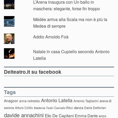
L’Arena inaugura con Un ballo in
maschera: elegante, forse fin troppo
Médée arriva alla Scala ma non è più la
Medea di sempre
Addio Arnoldo Foà
Natale in casa Cupiello secondo Antonio
Latella
Delteatro.it su facebook
Tags
Antonio Latella
Anagoor
anna netrebko
Antonio Tagliarini
arena di
danza
verona
Arturo Cirillo
Daria Deflorian
Carmelo Rifici
Babilonia Teatri
davide annachini
Elio De Capitani
Emma Dante
enzo