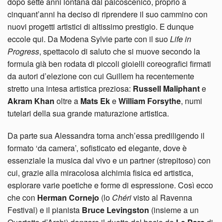
dopo sette anni lontana dal palcoscenico, proprio a
cinquant’anni ha deciso di riprendere il suo cammino con
nuovi progetti artistici di altissimo prestigio. E dunque
eccole qui. Da Modena Sylvie parte con il suo
Life in
Progress
, spettacolo di saluto che si muove secondo la
formula già ben rodata di piccoli gioielli coreografici firmati
da autori d’elezione con cui Guillem ha recentemente
stretto una intesa artistica preziosa:
Russell Maliphant
e
Akram Khan
oltre a
Mats Ek
e
William Forsythe
, numi
tutelari della sua grande maturazione artistica.
Da parte sua Alessandra torna anch’essa prediligendo il
formato ‘da camera’, sofisticato ed elegante, dove è
essenziale la musica dal vivo e un partner (strepitoso) con
cui, grazie alla miracolosa alchimia fisica ed artistica,
esplorare varie poetiche e forme di espressione. Così ecco
che con
Herman Cornejo
(lo
Chéri
visto al Ravenna
Festival) e il pianista
Bruce Levingston
(insieme a un