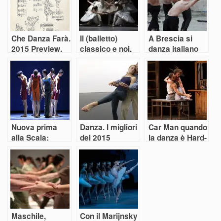
Che Danza Farà.
Il (balletto)
A Brescia si
2015 Preview.
classico e noi.
danza italiano
Parte Seconda
Parte prima: “Il
con la NID 2015
Lago dei Cigni”
versione
Ratmansky
Nuova prima
Danza. I migliori
Car Man quando
alla Scala:
del 2015
la danza è Hard-
tocca alla danza
Boiled
con Ratmansky
Maschile,
Con il Marijnsky