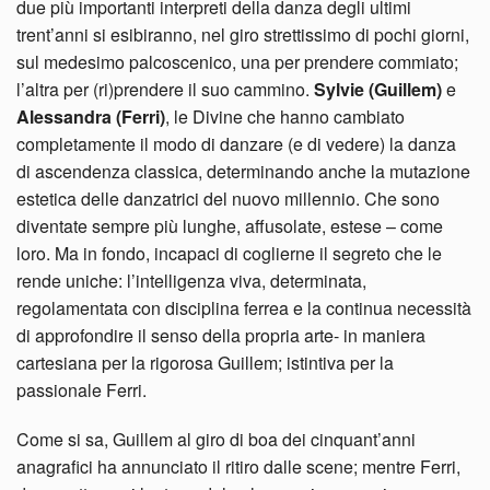
due più importanti interpreti della danza degli ultimi
trent’anni si esibiranno, nel giro strettissimo di pochi giorni,
sul medesimo palcoscenico, una per prendere commiato;
l’altra per (ri)prendere il suo cammino.
Sylvie (Guillem)
e
Alessandra (Ferri)
, le Divine che hanno cambiato
completamente il modo di danzare (e di vedere) la danza
di ascendenza classica, determinando anche la mutazione
estetica delle danzatrici del nuovo millennio. Che sono
diventate sempre più lunghe, affusolate, estese – come
loro. Ma in fondo, incapaci di coglierne il segreto che le
rende uniche: l’intelligenza viva, determinata,
regolamentata con disciplina ferrea e la continua necessità
di approfondire il senso della propria arte- in maniera
cartesiana per la rigorosa Guillem; istintiva per la
passionale Ferri.
Come si sa, Guillem al giro di boa dei cinquant’anni
anagrafici ha annunciato il ritiro dalle scene; mentre Ferri,