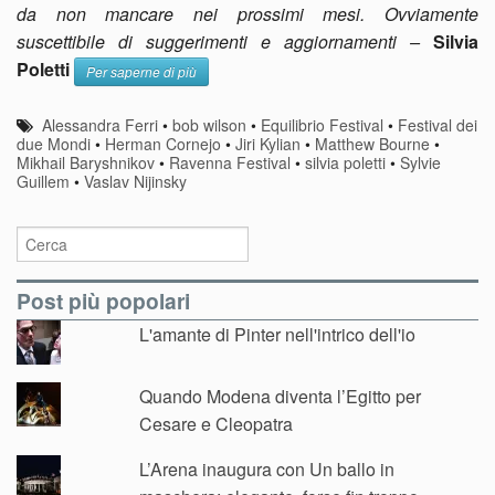
da non mancare nei prossimi mesi. Ovviamente
suscettibile di suggerimenti e aggiornamenti –
Silvia
Poletti
Per saperne di più
Alessandra Ferri
•
bob wilson
•
Equilibrio Festival
•
Festival dei
due Mondi
•
Herman Cornejo
•
Jiri Kylian
•
Matthew Bourne
•
Mikhail Baryshnikov
•
Ravenna Festival
•
silvia poletti
•
Sylvie
Guillem
•
Vaslav Nijinsky
Post più popolari
L'amante di Pinter nell'intrico dell'io
Quando Modena diventa l’Egitto per
Cesare e Cleopatra
L’Arena inaugura con Un ballo in