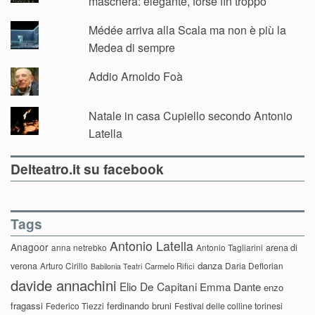
maschera: elegante, forse fin troppo
Médée arriva alla Scala ma non è più la
Medea di sempre
Addio Arnoldo Foà
Natale in casa Cupiello secondo Antonio
Latella
Delteatro.it su facebook
Tags
Antonio Latella
Anagoor
anna netrebko
Antonio Tagliarini
arena di
danza
verona
Arturo Cirillo
Daria Deflorian
Carmelo Rifici
Babilonia Teatri
davide annachini
Elio De Capitani
Emma Dante
enzo
fragassi
ferdinando bruni
Federico Tiezzi
Festival delle colline torinesi