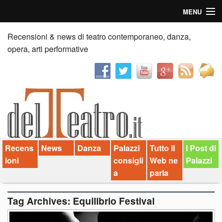
MENU
Home
Recensioni & news di teatro contemporaneo, danza,
opera, arti performative
Recensioni
Anticipazioni
News
Palazzi consiglia
Recens
News
Danza
Palazzi
Tutto il
I Post di
Video
ioni
consigli
Web ne
Palazzi
Chi siamo
a
parla
Contatti
Tag Archives:
Equilibrio Festival
dT in English