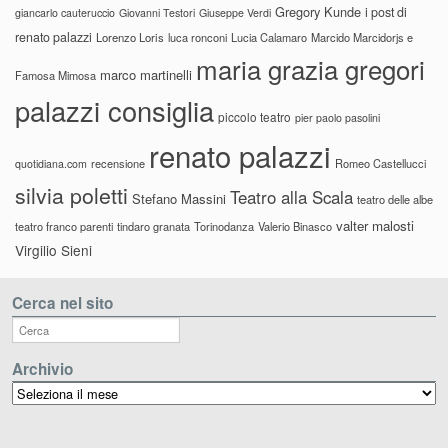
Gregory Kunde
i post di
giancarlo cauteruccio
Giovanni Testori
Giuseppe Verdi
renato palazzi
Lorenzo Loris
luca ronconi
Lucia Calamaro
Marcido Marcidorjs e
maria grazia gregori
marco martinelli
Famosa Mimosa
palazzi consiglia
piccolo teatro
pier paolo pasolini
renato palazzi
recensione
Romeo Castellucci
quotidiana.com
silvia poletti
Teatro alla Scala
Stefano Massini
teatro delle albe
valter malosti
teatro franco parenti
tindaro granata
Torinodanza
Valerio Binasco
Virgilio Sieni
Cerca nel sito
Archivio
Archivio