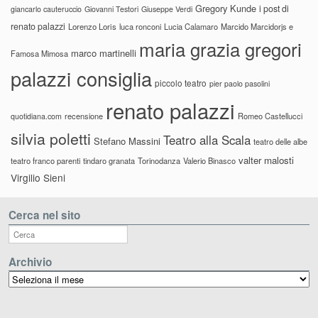
Gregory Kunde
i post di
giancarlo cauteruccio
Giovanni Testori
Giuseppe Verdi
renato palazzi
Lorenzo Loris
luca ronconi
Lucia Calamaro
Marcido Marcidorjs e
maria grazia gregori
marco martinelli
Famosa Mimosa
palazzi consiglia
piccolo teatro
pier paolo pasolini
renato palazzi
recensione
Romeo Castellucci
quotidiana.com
silvia poletti
Teatro alla Scala
Stefano Massini
teatro delle albe
valter malosti
teatro franco parenti
tindaro granata
Torinodanza
Valerio Binasco
Virgilio Sieni
Cerca nel sito
Archivio
Archivio