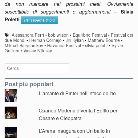
da non mancare nei prossimi mesi. Ovviamente
suscettibile di suggerimenti e aggiornamenti –
Silvia
Poletti
Per saperne di più
Alessandra Ferri
•
bob wilson
•
Equilibrio Festival
•
Festival dei
due Mondi
•
Herman Cornejo
•
Jiri Kylian
•
Matthew Bourne
•
Mikhail Baryshnikov
•
Ravenna Festival
•
silvia poletti
•
Sylvie
Guillem
•
Vaslav Nijinsky
Post più popolari
L'amante di Pinter nell'intrico dell'io
Quando Modena diventa l’Egitto per
Cesare e Cleopatra
L’Arena inaugura con Un ballo in