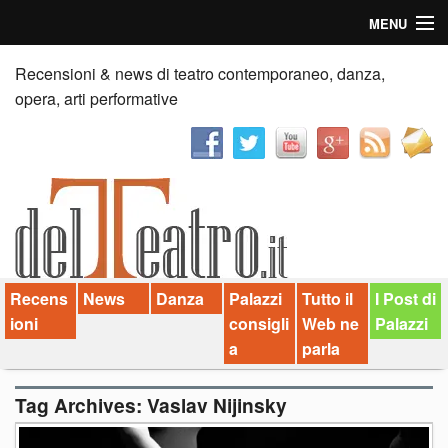
MENU
Home
Recensioni & news di teatro contemporaneo, danza,
opera, arti performative
Recensioni
Anticipazioni
News
Palazzi consiglia
Recens
News
Danza
Palazzi
Tutto il
I Post di
Video
ioni
consigli
Web ne
Palazzi
Chi siamo
a
parla
Contatti
Tag Archives:
Vaslav Nijinsky
dT in English