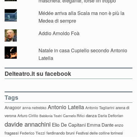
maschera: elegante, forse fin troppo
Médée arriva alla Scala ma non è più la
Medea di sempre
Addio Arnoldo Foà
Natale in casa Cupiello secondo Antonio
Latella
Delteatro.it su facebook
Tags
Antonio Latella
Anagoor
anna netrebko
Antonio Tagliarini
arena di
danza
verona
Arturo Cirillo
Daria Deflorian
Carmelo Rifici
Babilonia Teatri
davide annachini
Elio De Capitani
Emma Dante
enzo
fragassi
ferdinando bruni
Federico Tiezzi
Festival delle colline torinesi