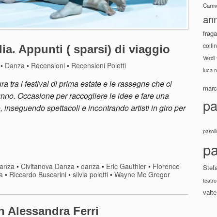
Carme
ann
fraga
colli
lia. Appunti ( sparsi) di viaggio
Verdi
•
Danza
•
Recensioni
•
Recensioni Poletti
luca 
ra i festival di prima estate e le rassegne che ci
marco
no. Occasione per raccogliere le idee e fare una
pa
 inseguendo spettacoli e incontrando artisti in giro per
pasoli
pa
Danza
•
Civitanova Danza
•
danza
•
Eric Gauthier
•
Florence
Stef
a
•
Riccardo Buscarini
•
silvia poletti
•
Wayne Mc Gregor
teatro
valte
 Alessandra Ferri