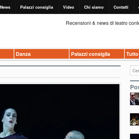
News
Palazzi consiglia
Video
Chi siamo
Contatti
Recensioni & news di teatro cont
Danza
Palazzi consiglia
Tutto
Pos