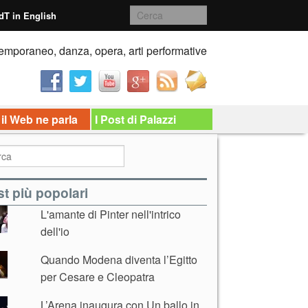
dT in English
emporaneo, danza, opera, arti performative
 il Web ne parla
I Post di Palazzi
t più popolari
L'amante di Pinter nell'intrico
dell'io
Quando Modena diventa l’Egitto
per Cesare e Cleopatra
L’Arena inaugura con Un ballo in