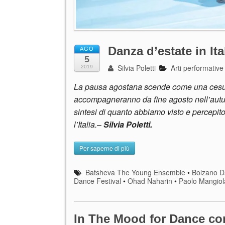
Danza d’estate in Ita
AGO
5
Silvia Poletti
Arti performative
2019
La pausa agostana scende come una cesura t
accompagneranno da fine agosto nell’autun
sintesi di quanto abbiamo visto e percepito,
l’Italia.
–
Silvia Poletti.
Per saperne di più
Batsheva The Young Ensemble
•
Bolzano 
Dance Festival
•
Ohad Naharin
•
Paolo Mangiol
In The Mood for Dance con