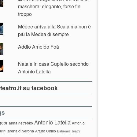
maschera: elegante, forse fin
troppo
Médée arriva alla Scala ma non è
più la Medea di sempre
Addio Arnoldo Foà
Natale in casa Cupiello secondo
Antonio Latella
teatro.it su facebook
gs
Antonio Latella
goor
anna netrebko
Antonio
arini
arena di verona
Arturo Cirillo
Babilonia Teatri