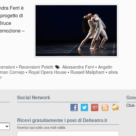
dra Ferri è
progetto di
 Bruce
i emozione –
ensioni
•
Recensioni Poletti
Alessandra Ferri
•
Angelin
man Cornejo
•
Royal Opera House
•
Russell Maliphant
•
silvia
r
Social Network
Goog
Click
Ricevi gratuitamente i post di Delteatro.it
Inserisci qui sotto una mail valida