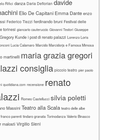
davide
danza
Daria Deflorian
lo Rifici
achini
Elio De Capitani
Emma Dante
enzo
ssi
ferdinando bruni
Federico Tiezzi
Festival delle
ne torinesi
giancarlo cauteruccio
Giovanni Testori
Giuseppe
Gregory Kunde
i post di renato palazzi
Lorenzo Loris
ronconi
Lucia Calamaro
Marcido Marcidorjs e Famosa Mimosa
maria grazia gregori
 martinelli
lazzi consiglia
piccolo teatro
pier paolo
renato
recensione
ni
quotidiana.com
lazzi
silvia poletti
Romeo Castellucci
Teatro alla Scala
ano Massini
teatro delle albe
 franco parenti
tindaro granata
Torinodanza
Valerio Binasco
Virgilio Sieni
r malosti