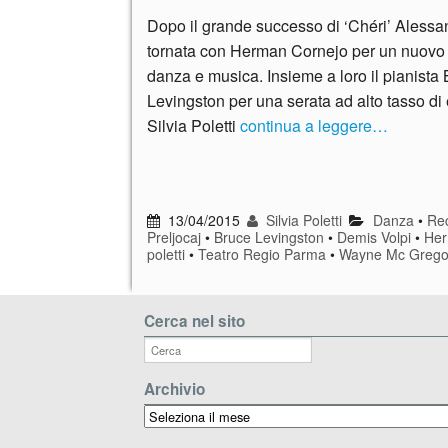
Dopo il grande successo di ‘Chéri’ Alessan
tornata con Herman Cornejo per un nuovo 
danza e musica. Insieme a loro il pianista
Levingston per una serata ad alto tasso d
Silvia Poletti
continua a leggere…
13/04/2015
Silvia Poletti
Danza
•
Rec
Preljocaj
•
Bruce Levingston
•
Demis Volpi
•
Her
poletti
•
Teatro Regio Parma
•
Wayne Mc Grego
Cerca nel sito
Archivio
Archivio