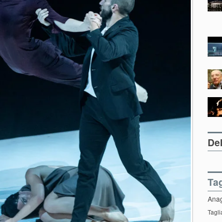
Del
Ta
Ana
Tagli