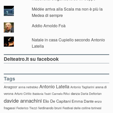
Médée arriva alla Scala ma non è più la
Medea di sempre
Addio Arnoldo Foà
Natale in casa Cupiello secondo Antonio
Latella
Delteatro.it su facebook
Tags
Antonio Latella
Anagoor
anna netrebko
Antonio Tagliarini
arena di
danza
verona
Arturo Cirillo
Daria Deflorian
Carmelo Rifici
Babilonia Teatri
davide annachini
Elio De Capitani
Emma Dante
enzo
fragassi
ferdinando bruni
Federico Tiezzi
Festival delle colline torinesi