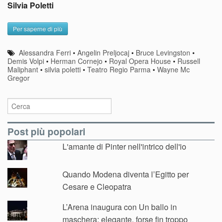
Silvia Poletti
Per saperne di più
Alessandra Ferri
•
Angelin Preljocaj
•
Bruce Levingston
•
Demis Volpi
•
Herman Cornejo
•
Royal Opera House
•
Russell
Maliphant
•
silvia poletti
•
Teatro Regio Parma
•
Wayne Mc
Gregor
Post più popolari
L'amante di Pinter nell'intrico dell'io
Quando Modena diventa l’Egitto per
Cesare e Cleopatra
L’Arena inaugura con Un ballo in
maschera: elegante, forse fin troppo