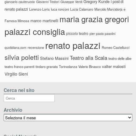
Gregory Kunde
i post di
giancarlo cauteruccio
Giovanni Testori
Giuseppe Verdi
renato palazzi
Lorenzo Loris
luca ronconi
Lucia Calamaro
Marcido Marcidorjs e
maria grazia gregori
marco martinelli
Famosa Mimosa
palazzi consiglia
piccolo teatro
pier paolo pasolini
renato palazzi
recensione
Romeo Castellucci
quotidiana.com
silvia poletti
Teatro alla Scala
Stefano Massini
teatro delle albe
valter malosti
teatro franco parenti
tindaro granata
Torinodanza
Valerio Binasco
Virgilio Sieni
Cerca nel sito
Archivio
Archivio