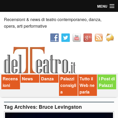
MENU
Home
Recensioni & news di teatro contemporaneo, danza,
opera, arti performative
Recensioni
Anticipazioni
News
Palazzi consiglia
Recens
News
Danza
Palazzi
Tutto il
I Post di
Video
ioni
consigli
Web ne
Palazzi
Chi siamo
a
parla
Contatti
Tag Archives:
Bruce Levingston
dT in English