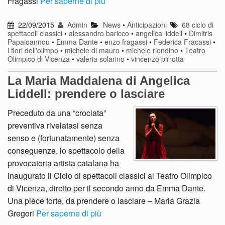
Fragassi
Per saperne di più
22/09/2015
Admin
News
•
Anticipazioni
68 ciclo di
spettacoli classici
•
alessandro baricco
•
angelica liddell
•
Dimitris
Papaioannou
•
Emma Dante
•
enzo fragassi
•
Federica Fracassi
•
i fiori dell'olimpo
•
michele di mauro
•
michele riondino
•
Teatro
Olimpico di Vicenza
•
valeria solarino
•
vincenzo pirrotta
La Maria Maddalena di Angelica
Liddell: prendere o lasciare
Preceduto da una “crociata”
preventiva rivelatasi senza
senso e (fortunatamente) senza
conseguenze, lo spettacolo della
provocatoria artista catalana ha
inaugurato il Ciclo di spettacoli classici al Teatro Olimpico
di Vicenza, diretto per il secondo anno da Emma Dante.
Una pièce forte, da prendere o lasciare – Maria Grazia
Gregori
Per saperne di più