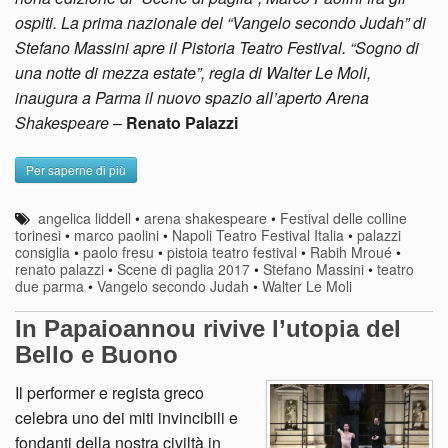
ospiti. La prima nazionale del “Vangelo secondo Judah” di
Stefano Massini apre il Pistoria Teatro Festival. “Sogno di
una notte di mezza estate”, regia di Walter Le Moli,
inaugura a Parma il nuovo spazio all’aperto Arena
Shakespeare
–
Renato Palazzi
Per saperne di più
angelica liddell
•
arena shakespeare
•
Festival delle colline
torinesi
•
marco paolini
•
Napoli Teatro Festival Italia
•
palazzi
consiglia
•
paolo fresu
•
pistoia teatro festival
•
Rabih Mroué
•
renato palazzi
•
Scene di paglia 2017
•
Stefano Massini
•
teatro
due parma
•
Vangelo secondo Judah
•
Walter Le Moli
In Papaioannou rivive l’utopia del
Bello e Buono
Il performer e regista greco
celebra uno dei miti invincibili e
fondanti della nostra civiltà in