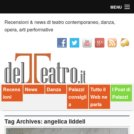
MENU
Home
Recensioni & news di teatro contemporaneo, danza,
opera, arti performative
Recensioni
Anticipazioni
News
Palazzi consiglia
Recens
News
Danza
Palazzi
Tutto il
I Post di
Video
ioni
consigli
Web ne
Palazzi
Chi siamo
a
parla
Contatti
Tag Archives:
angelica liddell
dT in English