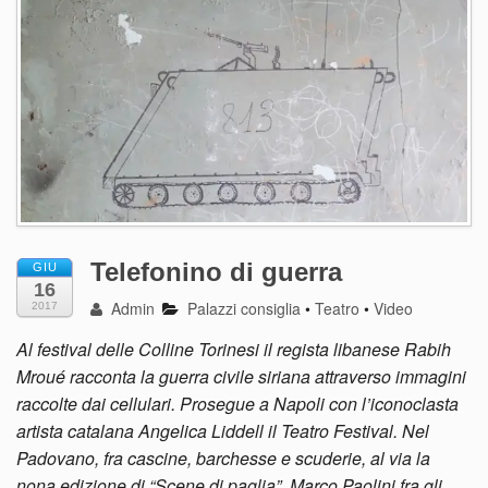
Telefonino di guerra
GIU
16
Admin
Palazzi consiglia
•
Teatro
•
Video
2017
Al festival delle Colline Torinesi il regista libanese Rabih
Mroué racconta la guerra civile siriana attraverso immagini
raccolte dai cellulari. Prosegue a Napoli con l’iconoclasta
artista catalana Angelica Liddell il Teatro Festival. Nel
Padovano, fra cascine, barchesse e scuderie, al via la
nona edizione di “Scene di paglia”, Marco Paolini fra gli