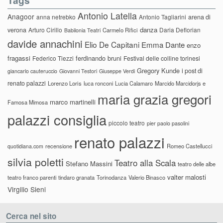
Tags
Antonio Latella
Anagoor
anna netrebko
Antonio Tagliarini
arena di
danza
verona
Arturo Cirillo
Daria Deflorian
Carmelo Rifici
Babilonia Teatri
davide annachini
Elio De Capitani
Emma Dante
enzo
fragassi
ferdinando bruni
Federico Tiezzi
Festival delle colline torinesi
Gregory Kunde
i post di
giancarlo cauteruccio
Giovanni Testori
Giuseppe Verdi
renato palazzi
Lorenzo Loris
luca ronconi
Lucia Calamaro
Marcido Marcidorjs e
maria grazia gregori
marco martinelli
Famosa Mimosa
palazzi consiglia
piccolo teatro
pier paolo pasolini
renato palazzi
recensione
Romeo Castellucci
quotidiana.com
silvia poletti
Teatro alla Scala
Stefano Massini
teatro delle albe
valter malosti
teatro franco parenti
tindaro granata
Torinodanza
Valerio Binasco
Virgilio Sieni
Cerca nel sito