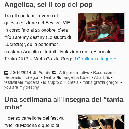
Angelica, sei il top del pop
Tra gli spettacoli-evento di
questa edizione del Festival VIE,
in corso fino al 25 ottobre, c’era
“You are my destiny (Lo stupro di
Lucrezia)”, della performer
catalana Angélica Liddell, rivelazione della Biennale
Teatro 2013 – Maria Grazia Gregori
Continua a leggere…
20/10/2014
Admin
Arti performative
•
Recensioni
•
Recensioni Gregori
•
Teatro
angelica liddell
•
Atra Bilis
•
festival vie modena
•
lo stupro di lucrezia
•
maria grazia gregori
•
you are my destiny
Una settimana all’insegna del “tanta
roba”
Il denso cartellone del festival
“Vie” di Modena e quello di