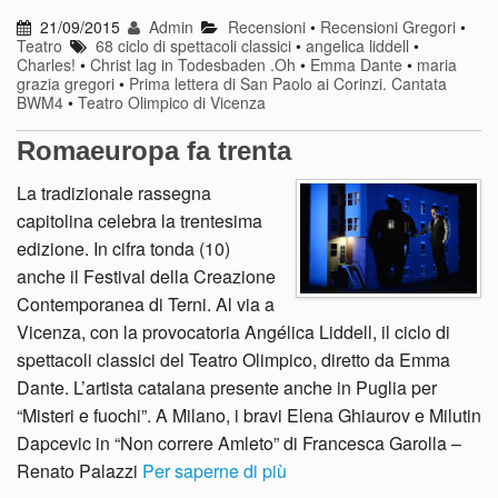
21/09/2015
Admin
Recensioni
•
Recensioni Gregori
•
Teatro
68 ciclo di spettacoli classici
•
angelica liddell
•
Charles!
•
Christ lag in Todesbaden .Oh
•
Emma Dante
•
maria
grazia gregori
•
Prima lettera di San Paolo ai Corinzi. Cantata
BWM4
•
Teatro Olimpico di Vicenza
Romaeuropa fa trenta
La tradizionale rassegna
capitolina celebra la trentesima
edizione. In cifra tonda (10)
anche il Festival della Creazione
Contemporanea di Terni. Al via a
Vicenza, con la provocatoria Angélica Liddell, il ciclo di
spettacoli classici del Teatro Olimpico, diretto da Emma
Dante. L’artista catalana presente anche in Puglia per
“Misteri e fuochi”. A Milano, i bravi Elena Ghiaurov e Milutin
Dapcevic in “Non correre Amleto” di Francesca Garolla –
Renato Palazzi
Per saperne di più