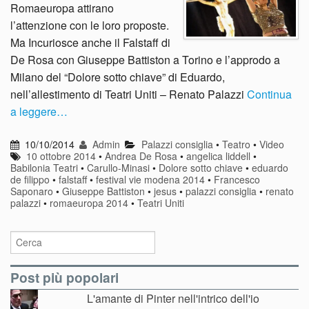
Romaeuropa attirano
l’attenzione con le loro proposte.
Ma Incuriosce anche il Falstaff di
De Rosa con Giuseppe Battiston a Torino e l’approdo a
Milano del “Dolore sotto chiave” di Eduardo,
nell’allestimento di Teatri Uniti – Renato Palazzi
Continua
a leggere…
10/10/2014
Admin
Palazzi consiglia
•
Teatro
•
Video
10 ottobre 2014
•
Andrea De Rosa
•
angelica liddell
•
Babilonia Teatri
•
Carullo-Minasi
•
Dolore sotto chiave
•
eduardo
de filippo
•
falstaff
•
festival vie modena 2014
•
Francesco
Saponaro
•
Giuseppe Battiston
•
jesus
•
palazzi consiglia
•
renato
palazzi
•
romaeuropa 2014
•
Teatri Uniti
Post più popolari
L'amante di Pinter nell'intrico dell'io