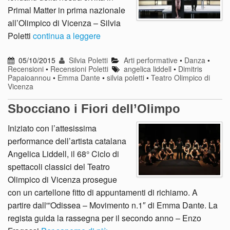
Primal Matter in prima nazionale
all’Olimpico di Vicenza – Silvia
Poletti
continua a leggere
05/10/2015
Silvia Poletti
Arti performative
•
Danza
•
Recensioni
•
Recensioni Poletti
angelica liddell
•
Dimitris
Papaioannou
•
Emma Dante
•
silvia poletti
•
Teatro Olimpico di
Vicenza
Sbocciano i Fiori dell’Olimpo
Iniziato con l’attesissima
performance dell’artista catalana
Angelica Liddell, il 68° Ciclo di
spettacoli classici del Teatro
Olimpico di Vicenza prosegue
con un cartellone fitto di appuntamenti di richiamo. A
partire dall'”Odissea – Movimento n.1″ di Emma Dante. La
regista guida la rassegna per il secondo anno – Enzo