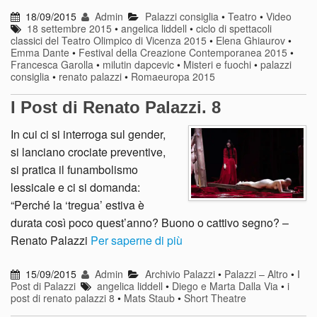
18/09/2015
Admin
Palazzi consiglia
•
Teatro
•
Video
18 settembre 2015
•
angelica liddell
•
ciclo di spettacoli
classici del Teatro Olimpico di Vicenza 2015
•
Elena Ghiaurov
•
Emma Dante
•
Festival della Creazione Contemporanea 2015
•
Francesca Garolla
•
milutin dapcevic
•
Misteri e fuochi
•
palazzi
consiglia
•
renato palazzi
•
Romaeuropa 2015
I Post di Renato Palazzi. 8
In cui ci si interroga sul gender,
si lanciano crociate preventive,
si pratica il funambolismo
lessicale e ci si domanda:
“Perché la ‘tregua’ estiva è
durata così poco quest’anno? Buono o cattivo segno? –
Renato Palazzi
Per saperne di più
15/09/2015
Admin
Archivio Palazzi
•
Palazzi – Altro
•
I
Post di Palazzi
angelica liddell
•
Diego e Marta Dalla Via
•
i
post di renato palazzi 8
•
Mats Staub
•
Short Theatre