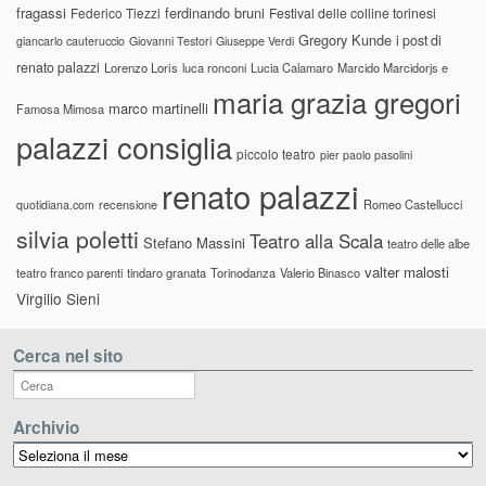
fragassi
ferdinando bruni
Federico Tiezzi
Festival delle colline torinesi
Gregory Kunde
i post di
giancarlo cauteruccio
Giovanni Testori
Giuseppe Verdi
renato palazzi
Lorenzo Loris
luca ronconi
Lucia Calamaro
Marcido Marcidorjs e
maria grazia gregori
marco martinelli
Famosa Mimosa
palazzi consiglia
piccolo teatro
pier paolo pasolini
renato palazzi
recensione
Romeo Castellucci
quotidiana.com
silvia poletti
Teatro alla Scala
Stefano Massini
teatro delle albe
valter malosti
teatro franco parenti
tindaro granata
Torinodanza
Valerio Binasco
Virgilio Sieni
Cerca nel sito
Archivio
Archivio