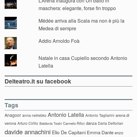
L’Arena inaugura con Un ballo in
maschera: elegante, forse fin troppo
Médée arriva alla Scala ma non è più la
Medea di sempre
Addio Arnoldo Foà
Natale in casa Cupiello secondo Antonio
Latella
Delteatro.it su facebook
Tags
Antonio Latella
Anagoor
anna netrebko
Antonio Tagliarini
arena di
danza
verona
Arturo Cirillo
Daria Deflorian
Carmelo Rifici
Babilonia Teatri
davide annachini
Elio De Capitani
Emma Dante
enzo