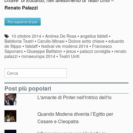
chiave” di Eduardo, nell’allestimento di Teatri Uniti
–
Renato Palazzi
Per saperne di più
10 ottobre 2014
•
Andrea De Rosa
•
angelica liddell
•
Babilonia Teatri
•
Carullo-Minasi
•
Dolore sotto chiave
•
eduardo
de filippo
•
falstaff
•
festival vie modena 2014
•
Francesco
Saponaro
•
Giuseppe Battiston
•
jesus
•
palazzi consiglia
•
renato
palazzi
•
romaeuropa 2014
•
Teatri Uniti
Post più popolari
L'amante di Pinter nell'intrico dell'io
Quando Modena diventa l’Egitto per
Cesare e Cleopatra