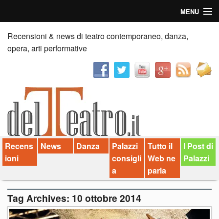
MENU
Home
Recensioni & news di teatro contemporaneo, danza,
opera, arti performative
Recensioni
Anticipazioni
News
Palazzi consiglia
Recens
News
Danza
Palazzi
Tutto il
I Post di
Video
ioni
consigli
Web ne
Palazzi
Chi siamo
a
parla
Contatti
Tag Archives:
10 ottobre 2014
dT in English