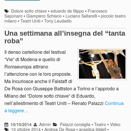
Dolore sotto chiave
•
eduardo de filippo
•
Francesco
Saponaro
•
Giampiero Schiano
•
Luciano Saltarelli
•
piccolo teatro
milano
•
Teatri Uniti
•
Tony Laudadio
Una settimana all’insegna del “tanta
roba”
Il denso cartellone del festival
“Vie” di Modena e quello di
Romaeuropa attirano
l’attenzione con le loro proposte.
Ma Incuriosce anche il Falstaff di
De Rosa con Giuseppe Battiston a Torino e l’approdo a
Milano del “Dolore sotto chiave” di Eduardo,
nell’allestimento di Teatri Uniti – Renato Palazzi
Continua
a leggere…
10/10/2014
Admin
Palazzi consiglia
•
Teatro
•
Video
10 ottobre 2014
•
Andrea De Rosa
•
angelica liddell
•