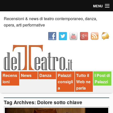
MENU
Home
Recensioni & news di teatro contemporaneo, danza,
opera, arti performative
Recensioni
Anticipazioni
News
Palazzi consiglia
Recens
News
Danza
Palazzi
Tutto il
I Post di
Video
ioni
consigli
Web ne
Palazzi
Chi siamo
a
parla
Contatti
Tag Archives:
Dolore sotto chiave
dT in English