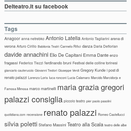
Delteatro.it su facebook
Tags
Antonio Latella
Anagoor
anna netrebko
Antonio Tagliarini
arena di
danza
verona
Arturo Cirillo
Daria Deflorian
Carmelo Rifici
Babilonia Teatri
davide annachini
Elio De Capitani
Emma Dante
enzo
fragassi
ferdinando bruni
Federico Tiezzi
Festival delle colline torinesi
Gregory Kunde
i post di
giancarlo cauteruccio
Giovanni Testori
Giuseppe Verdi
renato palazzi
Lorenzo Loris
luca ronconi
Lucia Calamaro
Marcido Marcidorjs e
maria grazia gregori
marco martinelli
Famosa Mimosa
palazzi consiglia
piccolo teatro
pier paolo pasolini
renato palazzi
recensione
Romeo Castellucci
quotidiana.com
silvia poletti
Teatro alla Scala
Stefano Massini
teatro delle albe