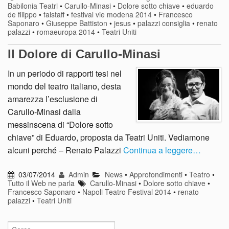
Babilonia Teatri
•
Carullo-Minasi
•
Dolore sotto chiave
•
eduardo
de filippo
•
falstaff
•
festival vie modena 2014
•
Francesco
Saponaro
•
Giuseppe Battiston
•
jesus
•
palazzi consiglia
•
renato
palazzi
•
romaeuropa 2014
•
Teatri Uniti
Il Dolore di Carullo-Minasi
In un periodo di rapporti tesi nel
mondo del teatro italiano, desta
amarezza l’esclusione di
Carullo-Minasi dalla
messinscena di “Dolore sotto
chiave” di Eduardo, proposta da Teatri Uniti. Vediamone
alcuni perché – Renato Palazzi
Continua a leggere…
03/07/2014
Admin
News
•
Approfondimenti
•
Teatro
•
Tutto il Web ne parla
Carullo-Minasi
•
Dolore sotto chiave
•
Francesco Saponaro
•
Napoli Teatro Festival 2014
•
renato
palazzi
•
Teatri Uniti