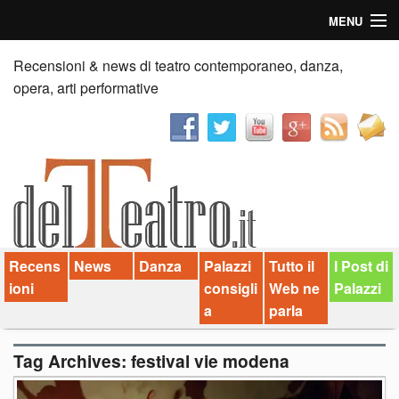
MENU
Home
Recensioni & news di teatro contemporaneo, danza,
opera, arti performative
Recensioni
Anticipazioni
News
Palazzi consiglia
Recens
News
Danza
Palazzi
Tutto il
I Post di
Video
ioni
consigli
Web ne
Palazzi
Chi siamo
a
parla
Contatti
Tag Archives:
festival vie modena
dT in English