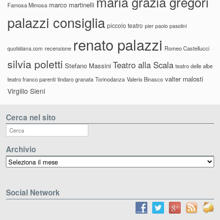
maria grazia gregori
marco martinelli
Famosa Mimosa
palazzi consiglia
piccolo teatro
pier paolo pasolini
renato palazzi
recensione
Romeo Castellucci
quotidiana.com
silvia poletti
Teatro alla Scala
Stefano Massini
teatro delle albe
valter malosti
teatro franco parenti
tindaro granata
Torinodanza
Valerio Binasco
Virgilio Sieni
Cerca nel sito
Archivio
Archivio
Social Network