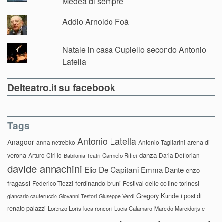
Medea di sempre
Addio Arnoldo Foà
Natale in casa Cupiello secondo Antonio
Latella
Delteatro.it su facebook
Tags
Antonio Latella
Anagoor
anna netrebko
Antonio Tagliarini
arena di
danza
verona
Arturo Cirillo
Daria Deflorian
Carmelo Rifici
Babilonia Teatri
davide annachini
Elio De Capitani
Emma Dante
enzo
fragassi
ferdinando bruni
Federico Tiezzi
Festival delle colline torinesi
Gregory Kunde
i post di
giancarlo cauteruccio
Giovanni Testori
Giuseppe Verdi
renato palazzi
Lorenzo Loris
luca ronconi
Lucia Calamaro
Marcido Marcidorjs e