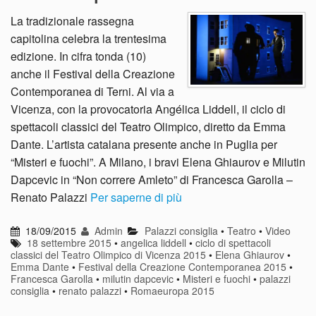
La tradizionale rassegna
capitolina celebra la trentesima
edizione. In cifra tonda (10)
anche il Festival della Creazione
Contemporanea di Terni. Al via a
Vicenza, con la provocatoria Angélica Liddell, il ciclo di
spettacoli classici del Teatro Olimpico, diretto da Emma
Dante. L’artista catalana presente anche in Puglia per
“Misteri e fuochi”. A Milano, i bravi Elena Ghiaurov e Milutin
Dapcevic in “Non correre Amleto” di Francesca Garolla –
Renato Palazzi
Per saperne di più
18/09/2015
Admin
Palazzi consiglia
•
Teatro
•
Video
18 settembre 2015
•
angelica liddell
•
ciclo di spettacoli
classici del Teatro Olimpico di Vicenza 2015
•
Elena Ghiaurov
•
Emma Dante
•
Festival della Creazione Contemporanea 2015
•
Francesca Garolla
•
milutin dapcevic
•
Misteri e fuochi
•
palazzi
consiglia
•
renato palazzi
•
Romaeuropa 2015