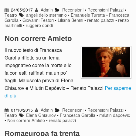
24/05/2017
Admin
Recensioni
•
Recensioni Palazzi
•
Teatro
angeli dello sterminio
•
Emanuele Turetta
•
Francesca
Garolla
•
Giovanni Testori
•
Liliana Benini
•
renato palazzi
•
renzo
martinelli
•
ruggero dondi
Non correre Amleto
Il nuovo testo di Francesca
Garolla riflette su un tema
impegnativo come la morte e lo
fa con esiti raffinati ma un po’
fragili. Maiuscola prova di Elena
Ghiaurov e Milutin Dapčevic – Renato Palazzi
Per saperne
di più
01/10/2015
Admin
Recensioni
•
Recensioni Palazzi
•
Teatro
Elena Ghiaurov
•
Francesca Garolla
•
milutin dapcevic
•
Non correre Amleto
•
renato palazzi
Romaeuropa fa trenta