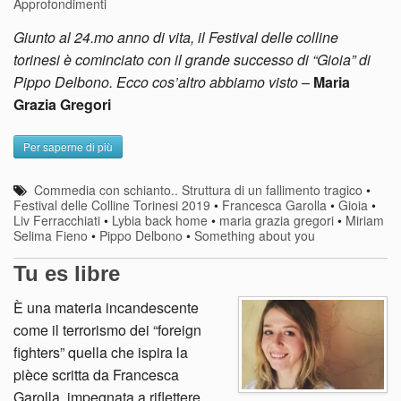
Approfondimenti
Giunto al 24.mo anno di vita, il Festival delle colline
torinesi è cominciato con il grande successo di “Gioia” di
Pippo Delbono. Ecco cos’altro abbiamo visto
–
Maria
Grazia Gregori
Per saperne di più
Commedia con schianto.. Struttura di un fallimento tragico
•
Festival delle Colline Torinesi 2019
•
Francesca Garolla
•
Gioia
•
Liv Ferracchiati
•
Lybia back home
•
maria grazia gregori
•
Miriam
Selima Fieno
•
Pippo Delbono
•
Something about you
Tu es libre
È una materia incandescente
come il terrorismo dei “foreign
fighters” quella che ispira la
pièce scritta da Francesca
Garolla, impegnata a riflettere,