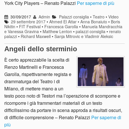
York City Players – Renato Palazzi
Per saperne di più
30/09/2017
Admin
Palazzi consiglia
•
Teatro
•
Video
29 settembre 2017
•
Ahmed El Attar
•
Anna Bonaiuto
•
Boris
Nikitin
•
FIT Festival
•
Francesca Garolla
•
Manuela Mandracchia
e Vanessa Gravina
•
Matthew Lenton
•
palazzi consiglia
•
renato
palazzi
•
Richard Maxwell
•
Sanja Mitrovic e Vladimir Aleksic
Angeli dello sterminio
È certo apprezzabile la scelta di
Renzo Martinelli e Francesca
Garolla, rispettivamente regista e
drammaturga del Teatro i di
Milano, di mettere mano a un
testo poco noto di Testori ma l’operazione di scomporre e
ricomporre i già frammentari materiali di un testo
difficilissimo da portare in scena approda a risultati oscuri,
di difficile comprensione – Renato Palazzi
Per saperne di
più