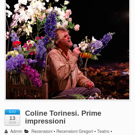
Coline Torinesi. Prime
GIU
13
impressioni
2019
Admin
Recensioni
•
Recensioni Gregori
•
Teatro
•