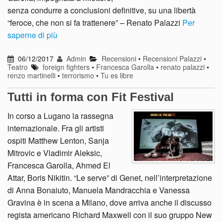
senza condurre a conclusioni definitive, su una libertà
“feroce, che non si fa trattenere” – Renato Palazzi
Per
saperne di più
06/12/2017
Admin
Recensioni
•
Recensioni Palazzi
•
Teatro
foreign fighters
•
Francesca Garolla
•
renato palazzi
•
renzo martinelli
•
terrorismo
•
Tu es libre
Tutti in forma con Fit Festival
In corso a Lugano la rassegna
internazionale. Fra gli artisti
ospiti Matthew Lenton, Sanja
Mitrovic e Vladimir Aleksic,
Francesca Garolla, Ahmed El
Attar, Boris Nikitin. “Le serve” di Genet, nell’interpretazione
di Anna Bonaiuto, Manuela Mandracchia e Vanessa
Gravina è in scena a Milano, dove arriva anche il discusso
regista americano Richard Maxwell con il suo gruppo New