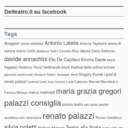
Delteatro.it su facebook
Tags
Antonio Latella
Anagoor
anna netrebko
Antonio Tagliarini
arena di
danza
verona
Arturo Cirillo
Daria Deflorian
Carmelo Rifici
Babilonia Teatri
davide annachini
Elio De Capitani
Emma Dante
enzo
fragassi
ferdinando bruni
Federico Tiezzi
Festival delle colline torinesi
Gregory Kunde
i post di
giancarlo cauteruccio
Giovanni Testori
Giuseppe Verdi
renato palazzi
Lorenzo Loris
luca ronconi
Lucia Calamaro
Marcido Marcidorjs e
maria grazia gregori
marco martinelli
Famosa Mimosa
palazzi consiglia
piccolo teatro
pier paolo pasolini
renato palazzi
recensione
Romeo Castellucci
quotidiana.com
silvia poletti
Teatro alla Scala
Stefano Massini
teatro delle albe