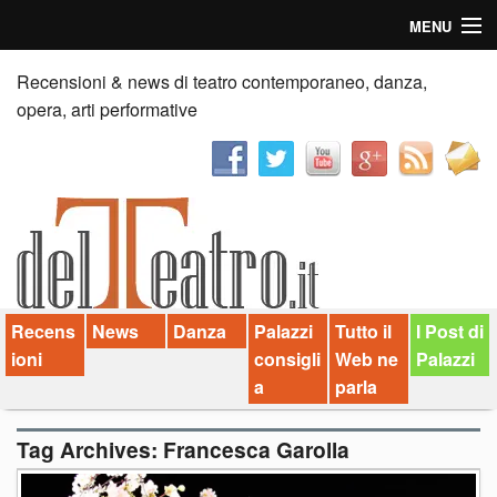
MENU
Home
Recensioni & news di teatro contemporaneo, danza,
opera, arti performative
Recensioni
Anticipazioni
News
Palazzi consiglia
Recens
News
Danza
Palazzi
Tutto il
I Post di
Video
ioni
consigli
Web ne
Palazzi
Chi siamo
a
parla
Contatti
Tag Archives:
Francesca Garolla
dT in English