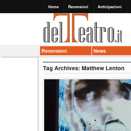
Home
Recensioni
Anticipazioni
Recensioni
News
Tag Archives:
Matthew Lenton