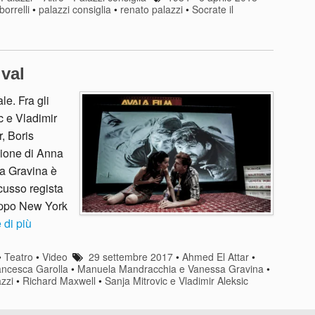
orrelli
•
palazzi consiglia
•
renato palazzi
•
Socrate il
ival
e. Fra gli
c e Vladimir
, Boris
azione di Anna
a Gravina è
cusso regista
uppo New York
 di più
•
Teatro
•
Video
29 settembre 2017
•
Ahmed El Attar
•
ancesca Garolla
•
Manuela Mandracchia e Vanessa Gravina
•
zzi
•
Richard Maxwell
•
Sanja Mitrovic e Vladimir Aleksic