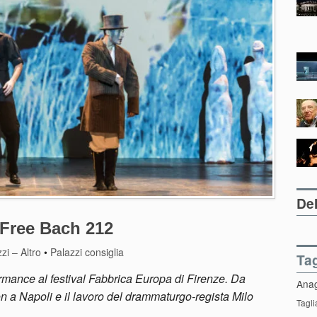
Del
 Free Bach 212
zi – Altro
•
Palazzi consiglia
Ta
rmance al festival Fabbrica Europa di Firenze. Da
Ana
ton a Napoli e il lavoro del drammaturgo-regista Milo
Tagli