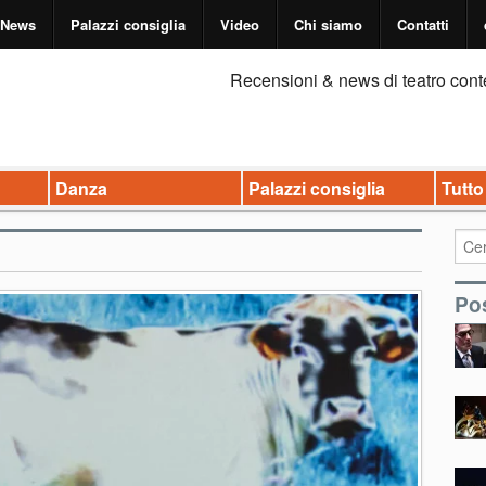
News
Palazzi consiglia
Video
Chi siamo
Contatti
Recensioni & news di teatro cont
Danza
Palazzi consiglia
Tutto
Pos