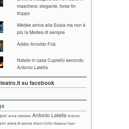
maschera: elegante, forse fin
troppo
Médée arriva alla Scala ma non è
più la Medea di sempre
Addio Arnoldo Foà
Natale in casa Cupiello secondo
Antonio Latella
teatro.it su facebook
gs
Antonio Latella
goor
anna netrebko
Antonio
arini
arena di verona
Arturo Cirillo
Babilonia Teatri