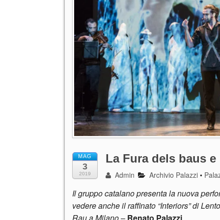
La Fura dels baus e
MAG
3
Admin
Archivio Palazzi
•
Palaz
2019
Il gruppo catalano presenta la nuova perfo
vedere anche il raffinato “Interiors” di Len
Rau a Milano
–
Renato Palazzi