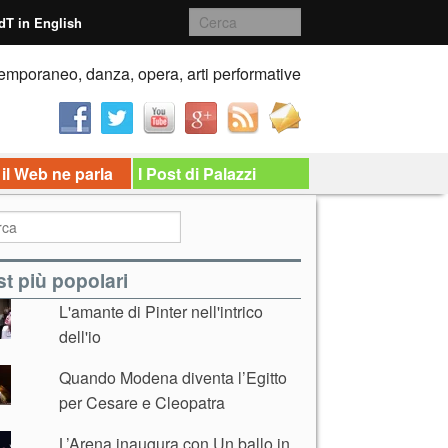
dT in English
emporaneo, danza, opera, arti performative
 il Web ne parla
I Post di Palazzi
t più popolari
L'amante di Pinter nell'intrico
dell'io
Quando Modena diventa l’Egitto
per Cesare e Cleopatra
L’Arena inaugura con Un ballo in