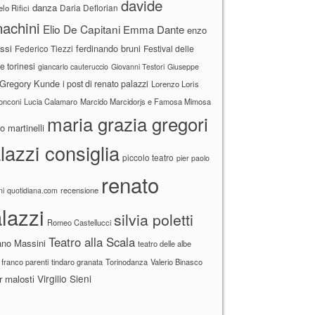
davide
danza
Daria Deflorian
lo Rifici
achini
Elio De Capitani
Emma Dante
enzo
ssi
ferdinando bruni
Federico Tiezzi
Festival delle
ne torinesi
giancarlo cauteruccio
Giovanni Testori
Giuseppe
Gregory Kunde
i post di renato palazzi
Lorenzo Loris
ronconi
Lucia Calamaro
Marcido Marcidorjs e Famosa Mimosa
maria grazia gregori
 martinelli
lazzi consiglia
piccolo teatro
pier paolo
renato
recensione
ni
quotidiana.com
lazzi
silvia poletti
Romeo Castellucci
Teatro alla Scala
ano Massini
teatro delle albe
 franco parenti
tindaro granata
Torinodanza
Valerio Binasco
Virgilio Sieni
r malosti