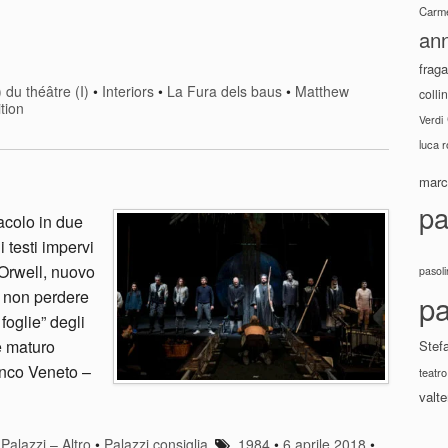
Carme
ann
fraga
) du théâtre (I)
•
Interiors
•
La Fura dels baus
•
Matthew
colli
tion
Verdi
luca 
marco
pa
acolo in due
 testi impervi
Orwell, nuovo
pasoli
 non perdere
pa
foglie” degli
e maturo
Stef
anco Veneto –
teatro
valte
•
Palazzi – Altro
•
Palazzi consiglia
1984
•
6 aprile 2018
•