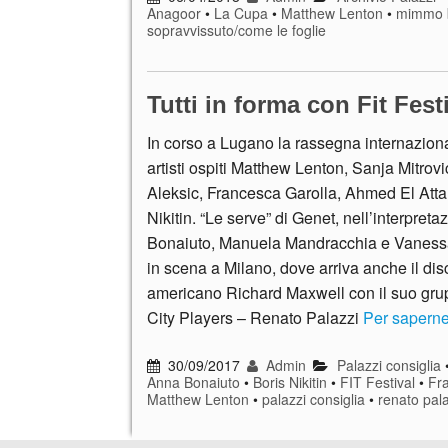
Anagoor
•
La Cupa
•
Matthew Lenton
•
mimmo b
sopravvissuto/come le foglie
Tutti in forma con Fit Fest
In corso a Lugano la rassegna internazional
artisti ospiti Matthew Lenton, Sanja Mitrovi
Aleksic, Francesca Garolla, Ahmed El Attar
Nikitin. “Le serve” di Genet, nell’interpret
Bonaiuto, Manuela Mandracchia e Vaness
in scena a Milano, dove arriva anche il dis
americano Richard Maxwell con il suo gr
City Players – Renato Palazzi
Per saperne
30/09/2017
Admin
Palazzi consiglia
Anna Bonaiuto
•
Boris Nikitin
•
FIT Festival
•
Fr
Matthew Lenton
•
palazzi consiglia
•
renato pala