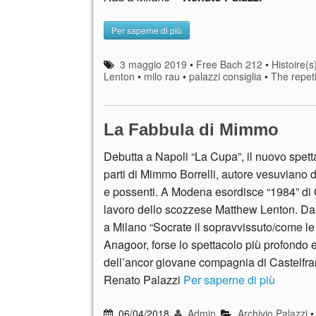
Per saperne di più
3 maggio 2019
•
Free Bach 212
•
Histoire(s
Lenton
•
milo rau
•
palazzi consiglia
•
The repeti
La Fabbula di Mimmo
Debutta a Napoli “La Cupa”, il nuovo spett
parti di Mimmo Borrelli, autore vesuviano di
e possenti. A Modena esordisce “1984” di 
lavoro dello scozzese Matthew Lenton. Da
a Milano “Socrate il sopravvissuto/come le 
Anagoor, forse lo spettacolo più profondo 
dell’ancor giovane compagnia di Castelfr
Renato Palazzi
Per saperne di più
06/04/2018
Admin
Archivio Palazzi