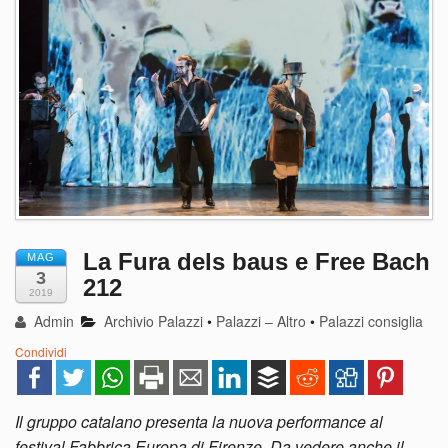
La Fura dels baus e Free Bach
MAG
3
212
2019
Admin
Archivio Palazzi
•
Palazzi – Altro
•
Palazzi consiglia
Condividi
Il gruppo catalano presenta la nuova performance al
festival Fabbrica Europa di Firenze. Da vedere anche il