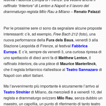
raffinato “Interiors” di Lenton a Napoli e il lavoro del
drammaturgo-regista Milo Rau a Milano
–
Renato Palazzi
Per le prossime sere ci sono da segnalare alcune proposte
interessanti: c’è, ad esempio,
Free Bach 212
(foto), una
nuova performance della
Fura dels Baus
, venerdì 3 alla
Stazione Leopolda di Firenze, al festival
Fabbrica
Europa
. E c’è, sempre da venerdì 3, una curiosa ripresa di
uno spettacolo di dieci anni fa di
Matthew Lenton
, il
raffinato
Interiors
, da una pièce di
Maurice Maeterlinck
,
che il regista britannico riallestisce al
Teatro Sannazaro
di
Napoli con attori italiani.
Ma l’avvenimento più importante è sicuramente l’arrivo al
Teatro Strehler
di Milano, da mercoledì 8 a venerdì 10, del
regista e drammaturgo svizzero
Milo Rau
, senza dubbio un
maestro, un capofila, un punto di riferimento di tanto teatro