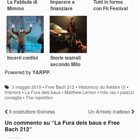
La Fabbula di
Imparare a
Tutti in forma
Mimmo
finanziare
con Fit Festival
Incerti confini
Storie teatrali
secondo Milo
Powered by
YARPP
.
3 maggio 2019
•
Free Bach 212
•
Histoire(s) du théâtre (I)
•
Interiors
•
La Fura dels baus
•
Matthew Lenton
•
milo rau
•
palazzi
consiglia
•
The repetition
Il costruttore Solness
Un Amleto inatteso
Un commento su “
La Fura dels baus e Free
Bach 212
”