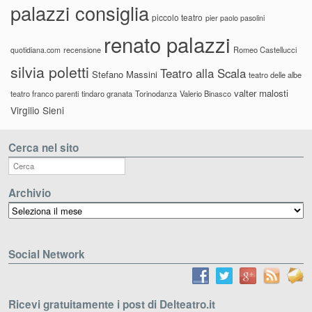
palazzi consiglia
piccolo teatro
pier paolo pasolini
renato palazzi
recensione
Romeo Castellucci
quotidiana.com
silvia poletti
Teatro alla Scala
Stefano Massini
teatro delle albe
valter malosti
teatro franco parenti
tindaro granata
Torinodanza
Valerio Binasco
Virgilio Sieni
Cerca nel sito
Archivio
Archivio
Social Network
Ricevi gratuitamente i post di Delteatro.it