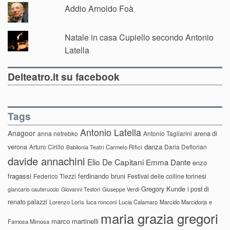
Addio Arnoldo Foà
Natale in casa Cupiello secondo Antonio
Latella
Delteatro.it su facebook
Tags
Antonio Latella
Anagoor
anna netrebko
Antonio Tagliarini
arena di
danza
verona
Arturo Cirillo
Daria Deflorian
Carmelo Rifici
Babilonia Teatri
davide annachini
Elio De Capitani
Emma Dante
enzo
fragassi
ferdinando bruni
Federico Tiezzi
Festival delle colline torinesi
Gregory Kunde
i post di
giancarlo cauteruccio
Giovanni Testori
Giuseppe Verdi
renato palazzi
Lorenzo Loris
luca ronconi
Lucia Calamaro
Marcido Marcidorjs e
maria grazia gregori
marco martinelli
Famosa Mimosa