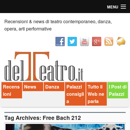
MENU
Home
Recensioni & news di teatro contemporaneo, danza,
opera, arti performative
Recensioni
Anticipazioni
News
Palazzi consiglia
Recens
News
Danza
Palazzi
Tutto il
I Post di
Video
ioni
consigli
Web ne
Palazzi
Chi siamo
a
parla
Contatti
Tag Archives:
Free Bach 212
dT in English