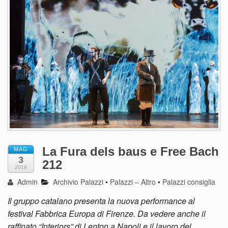
La Fura dels baus e Free Bach
MAG
3
212
2019
Admin
Archivio Palazzi
•
Palazzi – Altro
•
Palazzi consiglia
Il gruppo catalano presenta la nuova performance al
festival Fabbrica Europa di Firenze. Da vedere anche il
raffinato “Interiors” di Lenton a Napoli e il lavoro del