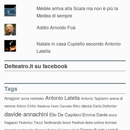
Médée arriva alla Scala ma non è più la
Medea di sempre
Addio Arnoldo Foà
Natale in casa Cupiello secondo Antonio
Latella
Delteatro.it su facebook
Tags
Antonio Latella
Anagoor
anna netrebko
Antonio Tagliarini
arena di
danza
verona
Arturo Cirillo
Daria Deflorian
Carmelo Rifici
Babilonia Teatri
davide annachini
Elio De Capitani
Emma Dante
enzo
fragassi
ferdinando bruni
Federico Tiezzi
Festival delle colline torinesi
Gregory Kunde
i post di
giancarlo cauteruccio
Giovanni Testori
Giuseppe Verdi