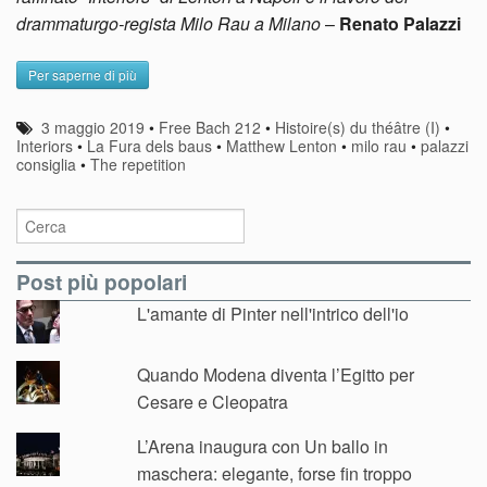
drammaturgo-regista Milo Rau a Milano
–
Renato Palazzi
Per saperne di più
3 maggio 2019
•
Free Bach 212
•
Histoire(s) du théâtre (I)
•
Interiors
•
La Fura dels baus
•
Matthew Lenton
•
milo rau
•
palazzi
consiglia
•
The repetition
Post più popolari
L'amante di Pinter nell'intrico dell'io
Quando Modena diventa l’Egitto per
Cesare e Cleopatra
L’Arena inaugura con Un ballo in
maschera: elegante, forse fin troppo