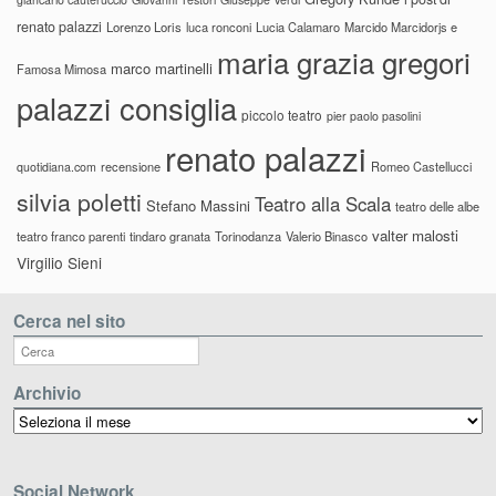
renato palazzi
Lorenzo Loris
luca ronconi
Lucia Calamaro
Marcido Marcidorjs e
maria grazia gregori
marco martinelli
Famosa Mimosa
palazzi consiglia
piccolo teatro
pier paolo pasolini
renato palazzi
recensione
Romeo Castellucci
quotidiana.com
silvia poletti
Teatro alla Scala
Stefano Massini
teatro delle albe
valter malosti
teatro franco parenti
tindaro granata
Torinodanza
Valerio Binasco
Virgilio Sieni
Cerca nel sito
Archivio
Archivio
Social Network