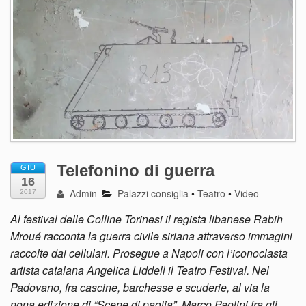
Telefonino di guerra
GIU
16
Admin
Palazzi consiglia
•
Teatro
•
Video
2017
Al festival delle Colline Torinesi il regista libanese Rabih
Mroué racconta la guerra civile siriana attraverso immagini
raccolte dai cellulari. Prosegue a Napoli con l’iconoclasta
artista catalana Angelica Liddell il Teatro Festival. Nel
Padovano, fra cascine, barchesse e scuderie, al via la
nona edizione di “Scene di paglia”, Marco Paolini fra gli