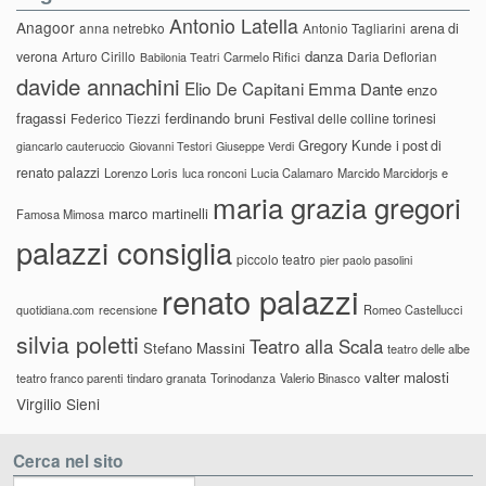
Antonio Latella
Anagoor
anna netrebko
Antonio Tagliarini
arena di
danza
verona
Arturo Cirillo
Daria Deflorian
Carmelo Rifici
Babilonia Teatri
davide annachini
Elio De Capitani
Emma Dante
enzo
fragassi
ferdinando bruni
Federico Tiezzi
Festival delle colline torinesi
Gregory Kunde
i post di
giancarlo cauteruccio
Giovanni Testori
Giuseppe Verdi
renato palazzi
Lorenzo Loris
luca ronconi
Lucia Calamaro
Marcido Marcidorjs e
maria grazia gregori
marco martinelli
Famosa Mimosa
palazzi consiglia
piccolo teatro
pier paolo pasolini
renato palazzi
recensione
Romeo Castellucci
quotidiana.com
silvia poletti
Teatro alla Scala
Stefano Massini
teatro delle albe
valter malosti
teatro franco parenti
tindaro granata
Torinodanza
Valerio Binasco
Virgilio Sieni
Cerca nel sito