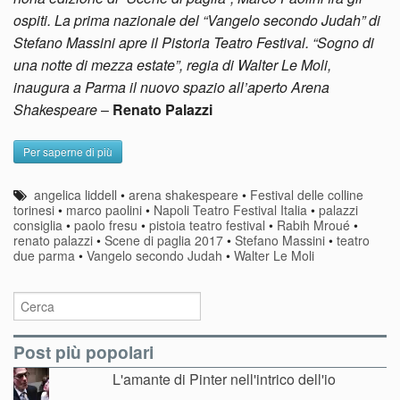
ospiti. La prima nazionale del “Vangelo secondo Judah” di
Stefano Massini apre il Pistoria Teatro Festival. “Sogno di
una notte di mezza estate”, regia di Walter Le Moli,
inaugura a Parma il nuovo spazio all’aperto Arena
Shakespeare
–
Renato Palazzi
Per saperne di più
angelica liddell
•
arena shakespeare
•
Festival delle colline
torinesi
•
marco paolini
•
Napoli Teatro Festival Italia
•
palazzi
consiglia
•
paolo fresu
•
pistoia teatro festival
•
Rabih Mroué
•
renato palazzi
•
Scene di paglia 2017
•
Stefano Massini
•
teatro
due parma
•
Vangelo secondo Judah
•
Walter Le Moli
Post più popolari
L'amante di Pinter nell'intrico dell'io