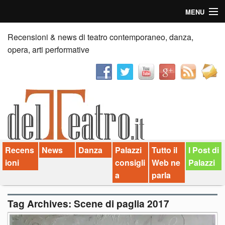
MENU
Home
Recensioni & news di teatro contemporaneo, danza,
opera, arti performative
Recensioni
Anticipazioni
News
Palazzi consiglia
Recens
News
Danza
Palazzi
Tutto il
I Post di
Video
ioni
consigli
Web ne
Palazzi
Chi siamo
a
parla
Contatti
Tag Archives:
Scene di paglia 2017
dT in English