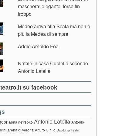
maschera: elegante, forse fin
troppo
Médée arriva alla Scala ma non è
più la Medea di sempre
Addio Arnoldo Foà
Natale in casa Cupiello secondo
Antonio Latella
teatro.it su facebook
gs
Antonio Latella
goor
anna netrebko
Antonio
arini
arena di verona
Arturo Cirillo
Babilonia Teatri