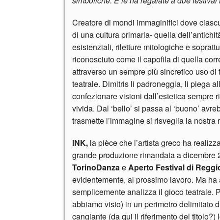
simboliche. E le ha regalate a due festival 
Creatore di mondi immaginifici dove ciasc
di una cultura primaria- quella dell’antichit
esistenziali, riletture mitologiche e soprattut
riconosciuto come il capofila di quella corren
attraverso un sempre più sincretico uso di 
teatrale. Dimitris li padroneggia, li piega
confezionare visioni dall’estetica sempre
vivida. Dal ‘bello’ si passa al ‘buono’ avreb
trasmette l’immagine si risveglia la nostra r
INK,
la pièce che l’artista greco ha realizz
grande produzione rimandata a dicembre 2
TorinoDanza
e
Aperto Festival di Reggi
evidentemente, al prossimo lavoro. Ma ha a
semplicemente analizza il gioco teatrale. P
abbiamo visto) in un perimetro delimitato d
cangiante (da qui il riferimento del titolo?)