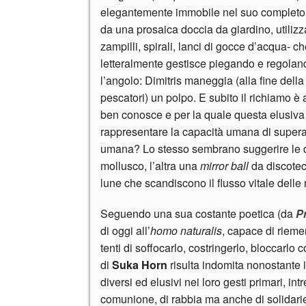
elegantemente immobile nel suo completo n
da una prosaica doccia da giardino, utilizz
zampilli, spirali, lanci di gocce d’acqua- ch
letteralmente gestisce piegando e regolando
l’angolo: Dimitris maneggia (alla fine della 
pescatori) un polpo. E subito il richiamo
ben conosce e per la quale questa elusiva cr
rappresentare la capacità umana di superar
umana? Lo stesso sembrano suggerire le
mollusco, l’altra una
mirror ball
da discoteca
lune che scandiscono il flusso vitale delle
Seguendo una sua costante poetica (da
P
di oggi all’
homo naturalis
, capace di riemer
tenti di soffocarlo, costringerlo, bloccarlo
di
Suka Horn
risulta indomita nonostante i 
diversi ed elusivi nei loro gesti primari, i
comunione, di rabbia ma anche di solidariet