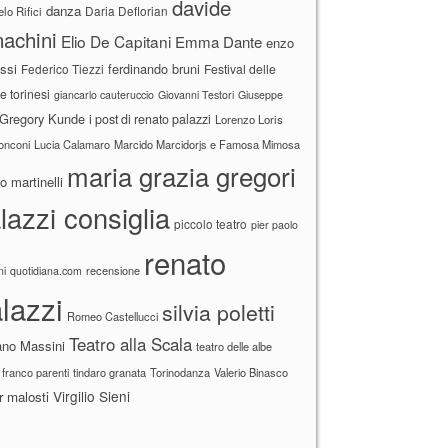
davide
danza
Daria Deflorian
lo Rifici
achini
Elio De Capitani
Emma Dante
enzo
ssi
ferdinando bruni
Federico Tiezzi
Festival delle
ne torinesi
giancarlo cauteruccio
Giovanni Testori
Giuseppe
Gregory Kunde
i post di renato palazzi
Lorenzo Loris
ronconi
Lucia Calamaro
Marcido Marcidorjs e Famosa Mimosa
maria grazia gregori
 martinelli
lazzi consiglia
piccolo teatro
pier paolo
renato
recensione
ni
quotidiana.com
lazzi
silvia poletti
Romeo Castellucci
Teatro alla Scala
ano Massini
teatro delle albe
 franco parenti
tindaro granata
Torinodanza
Valerio Binasco
Virgilio Sieni
r malosti