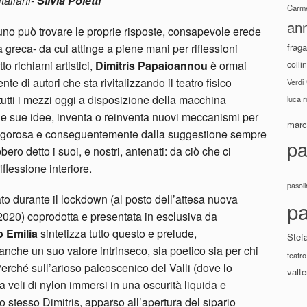
italiani-
Silvia Poletti
Carme
ann
uno può trovare le proprie risposte, consapevole erede
fraga
à greca- da cui attinge a piene mani per riflessioni
to richiami artistici,
Dimitris Papaioannou
è ormai
colli
te di autori che sta rivitalizzando il teatro fisico
Verdi
tutti i mezzi oggi a disposizione della macchina
luca 
 alle sue idee, inventa o reinventa nuovi meccanismi per
marco
 rigorosa e conseguentemente dalla suggestione sempre
pa
bero detto i suoi, e nostri, antenati: da ciò che ci
iflessione interiore.
pasoli
ato durante il lockdown (al posto dell’attesa nuova
pa
020) coprodotta e presentata in esclusiva da
o Emilia
sintetizza tutto questo e prelude,
Stef
nche un suo valore intrinseco, sia poetico sia per chi
teatro
erché sull’arioso palcoscenico del Valli (dove lo
valte
a veli di nylon immersi in una oscurità liquida e
 lo stesso Dimitris, apparso all’apertura del sipario