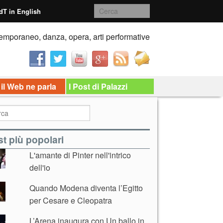
dT in English
emporaneo, danza, opera, arti performative
 il Web ne parla
I Post di Palazzi
t più popolari
L'amante di Pinter nell'intrico
dell'io
Quando Modena diventa l’Egitto
per Cesare e Cleopatra
L’Arena inaugura con Un ballo in