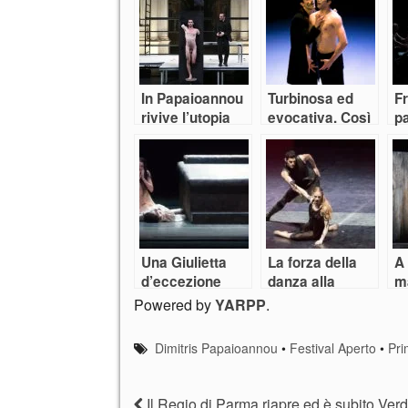
In Papaioannou
Turbinosa ed
F
rivive l’utopia
evocativa. Così
pa
del Bello e
la danza di
C
Buono
Goecke per il
a
mito Nijinski
Una Giulietta
La forza della
A
d’eccezione
danza alla
ma
illumina gli
Scala? I suoi
da
Powered by
YARPP
.
incerti futuri
talenti
c
della danza
Dimitris Papaioannou
•
Festival Aperto
•
Pri
italiana
Il Regio di Parma riapre ed è subito Verd