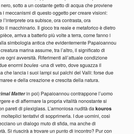
ero, sotto a un costante getto di acqua che proviene
a i meccanismi di questo oggetto per creare visioni:
e l’interprete ora subisce, ora contrasta, ora
 il macchinario. Il gioco tra reale e metaforico è dietro
pièce, arriva a batterlo più volte a terra, come fanno i
 è alla simbologia antica che evidentemente Papaioannou
eatura marina assume, tra l’altro, il significato di
e ogni avversità. Riferimenti all’attuale condizione
 due enormi
boules
-una di vetro, dove sguazza il
 che lancia i suoi lampi sui palchi del Valli: forse due
 maree e della creazione e crescita della natura.
rimal Matter
in poi) Papaioannou contrappone l’uomo
gere e di affermare la propria vitalità nonostante si
 con pareti di plexiglass. L’armoniosa nudità da
kouros
molteplici tentativi di sopprimerla. I due uomini, così
ntrecciano un dialogo muto di sfida, ma anche di
à. Si riuscirà a trovare un punto di incontro? Pur con