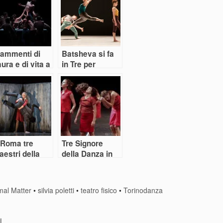
rammenti di
Batsheva si fa
ura e di vita a
in Tre per
ivitanovaDanz
celebrare la
bellezza della
danza
 Roma tre
Tre Signore
estri della
della Danza in
nza per la
Fuga
ura Abbagnato
mal Matter
•
silvia poletti
•
teatro fisico
•
Torinodanza
i