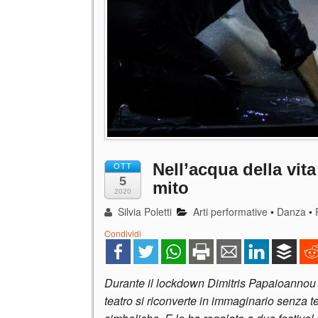
Nell’acqua della vita
OTT
5
mito
2020
Silvia Poletti
Arti performative
•
Danza
•
Condividi
Durante il lockdown Dimitris Papaioannou ha
teatro si riconverte in immaginario senza t