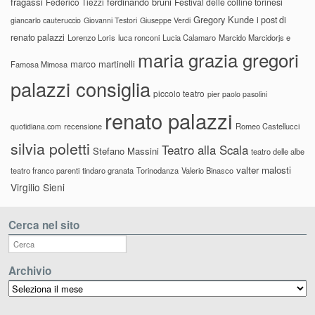
fragassi
ferdinando bruni
Federico Tiezzi
Festival delle colline torinesi
Gregory Kunde
i post di
giancarlo cauteruccio
Giovanni Testori
Giuseppe Verdi
renato palazzi
Lorenzo Loris
luca ronconi
Lucia Calamaro
Marcido Marcidorjs e
maria grazia gregori
marco martinelli
Famosa Mimosa
palazzi consiglia
piccolo teatro
pier paolo pasolini
renato palazzi
recensione
Romeo Castellucci
quotidiana.com
silvia poletti
Teatro alla Scala
Stefano Massini
teatro delle albe
valter malosti
teatro franco parenti
tindaro granata
Torinodanza
Valerio Binasco
Virgilio Sieni
Cerca nel sito
Archivio
Archivio