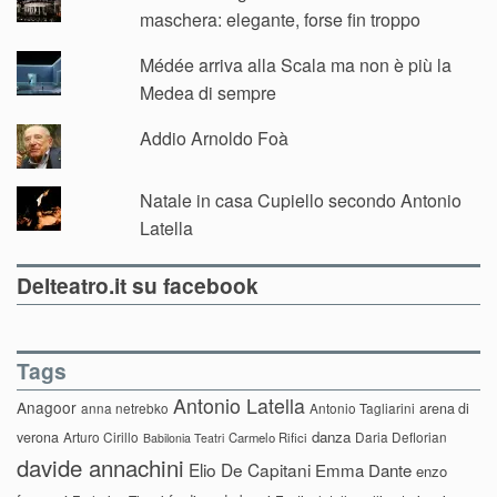
maschera: elegante, forse fin troppo
Médée arriva alla Scala ma non è più la
Medea di sempre
Addio Arnoldo Foà
Natale in casa Cupiello secondo Antonio
Latella
Delteatro.it su facebook
Tags
Antonio Latella
Anagoor
anna netrebko
Antonio Tagliarini
arena di
danza
verona
Arturo Cirillo
Daria Deflorian
Carmelo Rifici
Babilonia Teatri
davide annachini
Elio De Capitani
Emma Dante
enzo