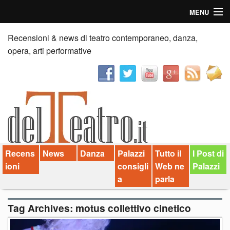
MENU
Home
Recensioni & news di teatro contemporaneo, danza,
opera, arti performative
Recensioni
Anticipazioni
News
Palazzi consiglia
Recens
News
Danza
Palazzi
Tutto il
I Post di
Video
ioni
consigli
Web ne
Palazzi
Chi siamo
a
parla
Contatti
Tag Archives:
motus collettivo cinetico
dT in English