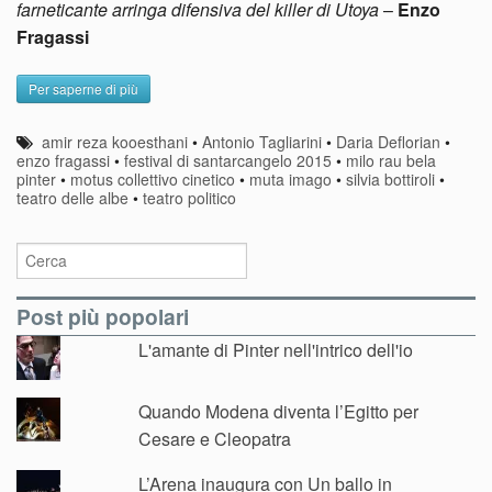
farneticante arringa difensiva del killer di Utoya
–
Enzo
Fragassi
Per saperne di più
amir reza kooesthani
•
Antonio Tagliarini
•
Daria Deflorian
•
enzo fragassi
•
festival di santarcangelo 2015
•
milo rau bela
pinter
•
motus collettivo cinetico
•
muta imago
•
silvia bottiroli
•
teatro delle albe
•
teatro politico
Post più popolari
L'amante di Pinter nell'intrico dell'io
Quando Modena diventa l’Egitto per
Cesare e Cleopatra
L’Arena inaugura con Un ballo in