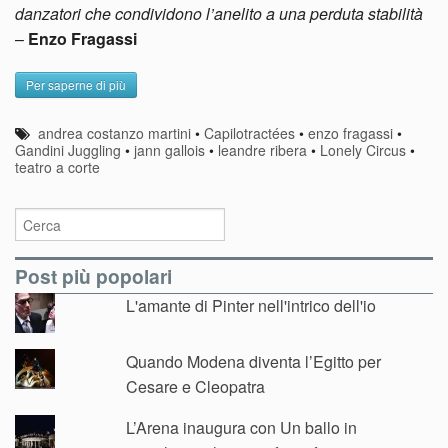
danzatori che condividono l’anelito a una perduta stabilità
–
Enzo Fragassi
Per saperne di più
andrea costanzo martini
•
Capilotractées
•
enzo fragassi
•
Gandini Juggling
•
jann gallois
•
leandre ribera
•
Lonely Circus
•
teatro a corte
Post più popolari
L'amante di Pinter nell'intrico dell'io
Quando Modena diventa l’Egitto per
Cesare e Cleopatra
L’Arena inaugura con Un ballo in