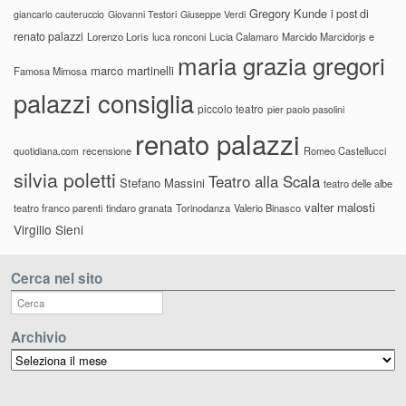
Gregory Kunde
i post di
giancarlo cauteruccio
Giovanni Testori
Giuseppe Verdi
renato palazzi
Lorenzo Loris
luca ronconi
Lucia Calamaro
Marcido Marcidorjs e
maria grazia gregori
marco martinelli
Famosa Mimosa
palazzi consiglia
piccolo teatro
pier paolo pasolini
renato palazzi
recensione
Romeo Castellucci
quotidiana.com
silvia poletti
Teatro alla Scala
Stefano Massini
teatro delle albe
valter malosti
teatro franco parenti
tindaro granata
Torinodanza
Valerio Binasco
Virgilio Sieni
Cerca nel sito
Archivio
Archivio