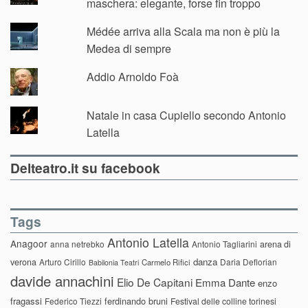
maschera: elegante, forse fin troppo
Médée arriva alla Scala ma non è più la
Medea di sempre
Addio Arnoldo Foà
Natale in casa Cupiello secondo Antonio
Latella
Delteatro.it su facebook
Tags
Antonio Latella
Anagoor
anna netrebko
Antonio Tagliarini
arena di
danza
verona
Arturo Cirillo
Daria Deflorian
Carmelo Rifici
Babilonia Teatri
davide annachini
Elio De Capitani
Emma Dante
enzo
fragassi
ferdinando bruni
Federico Tiezzi
Festival delle colline torinesi