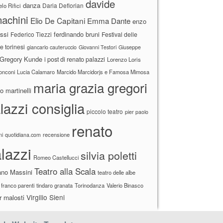
davide
danza
Daria Deflorian
lo Rifici
achini
Elio De Capitani
Emma Dante
enzo
ssi
ferdinando bruni
Federico Tiezzi
Festival delle
ne torinesi
giancarlo cauteruccio
Giovanni Testori
Giuseppe
Gregory Kunde
i post di renato palazzi
Lorenzo Loris
ronconi
Lucia Calamaro
Marcido Marcidorjs e Famosa Mimosa
maria grazia gregori
 martinelli
lazzi consiglia
piccolo teatro
pier paolo
renato
recensione
ni
quotidiana.com
lazzi
silvia poletti
Romeo Castellucci
Teatro alla Scala
ano Massini
teatro delle albe
 franco parenti
tindaro granata
Torinodanza
Valerio Binasco
Virgilio Sieni
r malosti