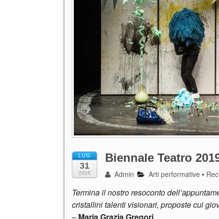
Biennale Teatro 201
LUG
31
Admin
Arti performative
•
Rec
2019
Termina il nostro resoconto dell’appuntame
cristallini talenti visionari, proposte cui
–
Maria Grazia Gregori