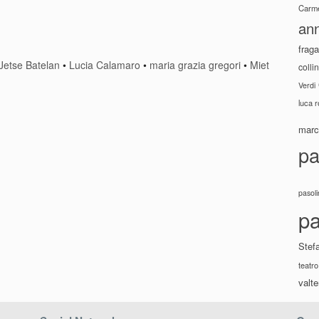
Carme
ann
fraga
Jetse Batelan
•
Lucia Calamaro
•
maria grazia gregori
•
Miet
colli
Verdi
luca 
marco
pa
pasoli
pa
Stef
teatro
valte