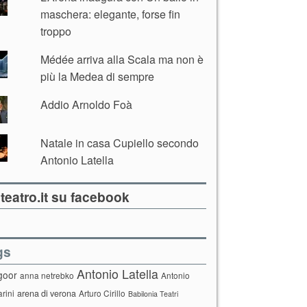
maschera: elegante, forse fin
troppo
Médée arriva alla Scala ma non è
più la Medea di sempre
Addio Arnoldo Foà
Natale in casa Cupiello secondo
Antonio Latella
teatro.it su facebook
gs
Antonio Latella
goor
anna netrebko
Antonio
arini
arena di verona
Arturo Cirillo
Babilonia Teatri