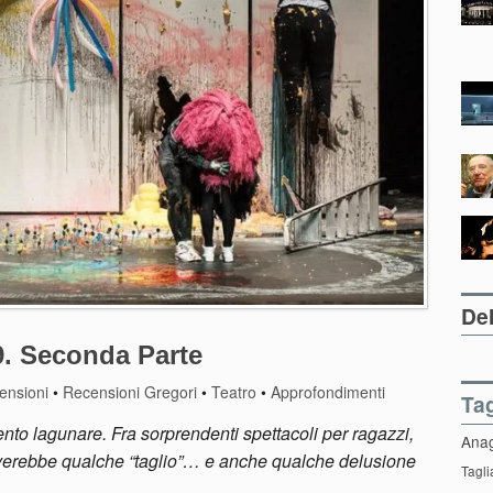
Del
9. Seconda Parte
ensioni
•
Recensioni Gregori
•
Teatro
•
Approfondimenti
Ta
nto lagunare. Fra sorprendenti spettacoli per ragazzi,
Ana
 gioverebbe qualche “taglio”… e anche qualche delusione
Tagli