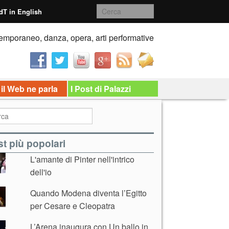
dT in English
emporaneo, danza, opera, arti performative
 il Web ne parla
I Post di Palazzi
t più popolari
L'amante di Pinter nell'intrico
dell'io
Quando Modena diventa l’Egitto
per Cesare e Cleopatra
L’Arena inaugura con Un ballo in