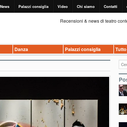
News
Palazzi consiglia
Video
Chi siamo
Contatti
Recensioni & news di teatro cont
Danza
Palazzi consiglia
Tutto
Pos