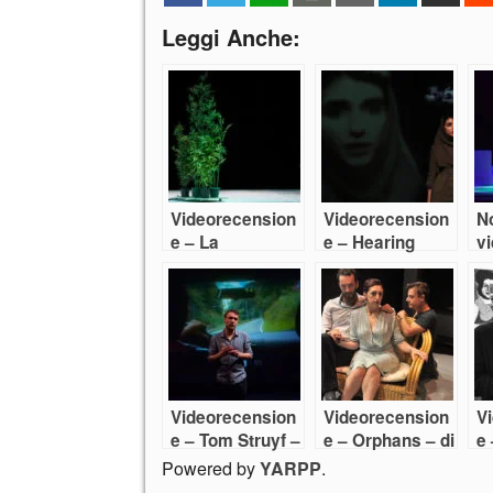
Leggi Anche:
Videorecension
Videorecension
No
e – La
e – Hearing
v
posibilidad que
e 
desaparece
Pa
frente al paisaje
Videorecension
Videorecension
V
e – Tom Struyf –
e – Orphans – di
e
Another great
Dennis Kely
Gh
Powered by
YARPP
.
day for fishing
r