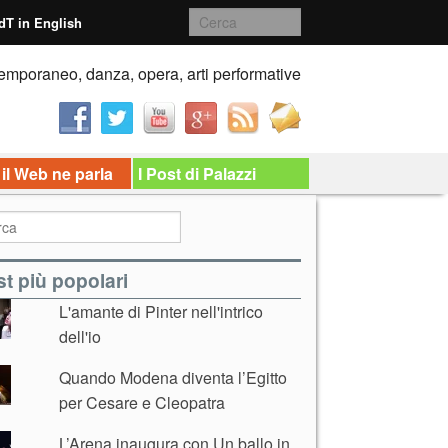
dT in English
emporaneo, danza, opera, arti performative
 il Web ne parla
I Post di Palazzi
t più popolari
L'amante di Pinter nell'intrico
dell'io
Quando Modena diventa l’Egitto
per Cesare e Cleopatra
L’Arena inaugura con Un ballo in