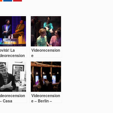
vità! La
Videorecension
ideorecension
e
di Renato
INTERNIscespiri
lazzi
ani
ideorecension
Videorecension
 – Casa
e – Berlin –
izzardi: mi
Perhaps all the
ichordo
dragons