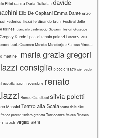
davide
danza
Daria Deflorian
lo Rifici
achini
Elio De Capitani
Emma Dante
enzo
ssi
ferdinando bruni
Federico Tiezzi
Festival delle
ne torinesi
giancarlo cauteruccio
Giovanni Testori
Giuseppe
Gregory Kunde
i post di renato palazzi
Lorenzo Loris
ronconi
Lucia Calamaro
Marcido Marcidorjs e Famosa Mimosa
maria grazia gregori
 martinelli
lazzi consiglia
piccolo teatro
pier paolo
renato
recensione
ni
quotidiana.com
lazzi
silvia poletti
Romeo Castellucci
Teatro alla Scala
ano Massini
teatro delle albe
 franco parenti
tindaro granata
Torinodanza
Valerio Binasco
Virgilio Sieni
r malosti