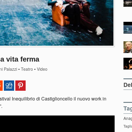
a vita ferma
i Palazzi
•
Teatro
•
Video
Del
ival Inequilibrio di Castiglioncello il nuovo work in
”.
Ta
Ana
Tagli