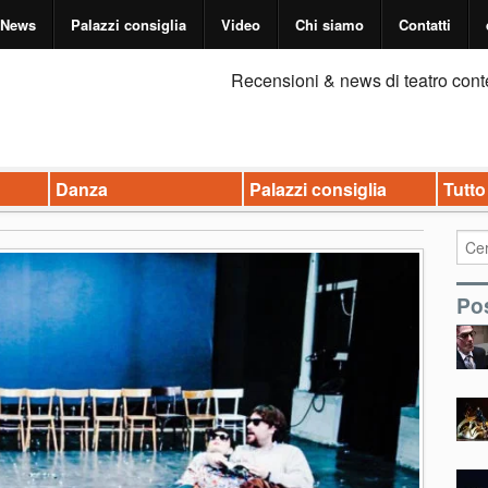
News
Palazzi consiglia
Video
Chi siamo
Contatti
Recensioni & news di teatro cont
Danza
Palazzi consiglia
Tutto
Pos