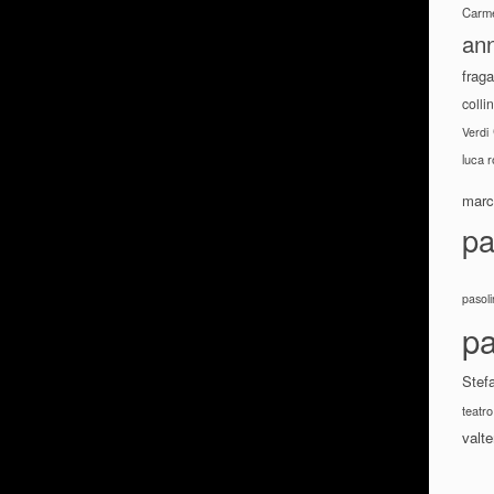
Carme
ann
fraga
colli
Verdi
luca 
marco
pa
pasoli
pa
Stef
teatro
valte