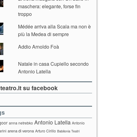
maschera: elegante, forse fin
troppo
Médée arriva alla Scala ma non è
più la Medea di sempre
Addio Arnoldo Foà
Natale in casa Cupiello secondo
Antonio Latella
teatro.it su facebook
gs
Antonio Latella
goor
anna netrebko
Antonio
arini
arena di verona
Arturo Cirillo
Babilonia Teatri