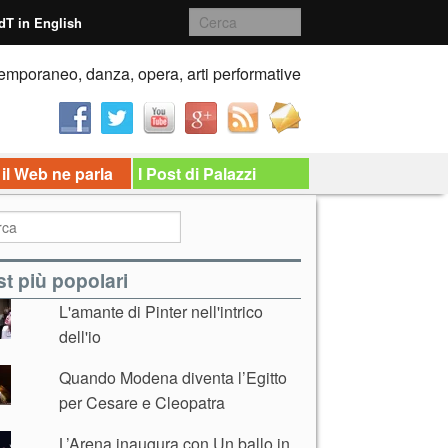
dT in English
emporaneo, danza, opera, arti performative
 il Web ne parla
I Post di Palazzi
t più popolari
L'amante di Pinter nell'intrico
dell'io
Quando Modena diventa l’Egitto
per Cesare e Cleopatra
L’Arena inaugura con Un ballo in