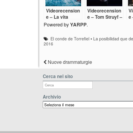
Videorecension
Videorecension
V
e – La vita
e – Tom Struyf –
e 
ferma
Another great
D
Powered by
YARPP
.
day for fishing
El conde de Torrefiel
•
La posibilidad que de
2016
Nuove drammaturgie
Cerca nel sito
Archivio
Archivio