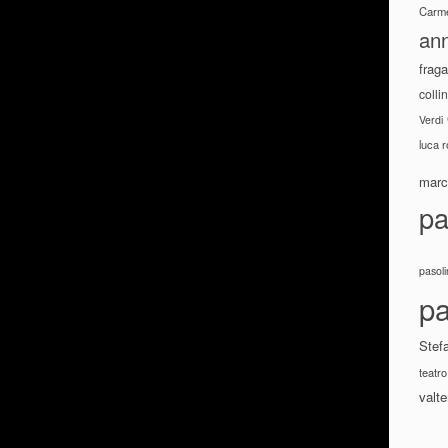
Carme
ann
fraga
colli
Verdi
luca 
marco
pa
pasoli
pa
Stef
teatro
valte