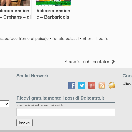
ideorecension
Videorecension
– Orphans – di
e – Barbariccia
ennis Kely
contro
Bonaventura
saparece frente al paisaje
•
renato palazzi
•
Short Theatre
Stasera nicht schlafen
Social Network
Goog
Click
Ricevi gratuitamente i post di Delteatro.it
Inserisci qui sotto una mail valida