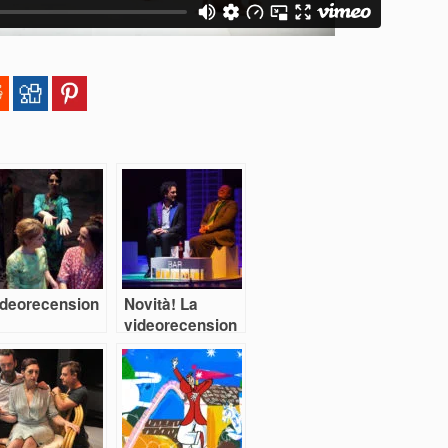
ideorecension
Novità! La
videorecension
NTERNIscespiri
e di Renato
i
Palazzi