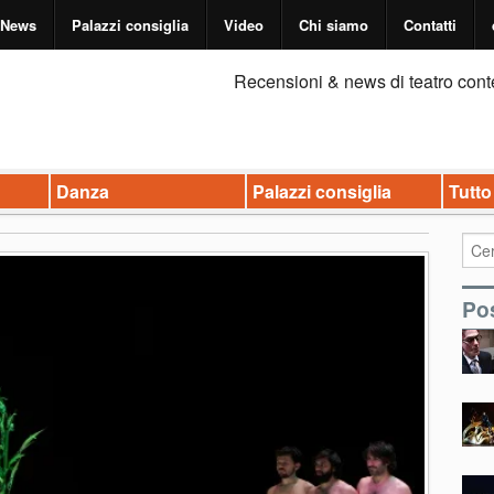
News
Palazzi consiglia
Video
Chi siamo
Contatti
Recensioni & news di teatro cont
Danza
Palazzi consiglia
Tutto
Pos