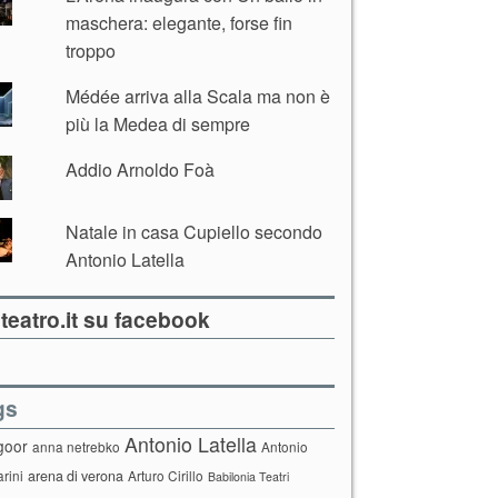
maschera: elegante, forse fin
troppo
Médée arriva alla Scala ma non è
più la Medea di sempre
Addio Arnoldo Foà
Natale in casa Cupiello secondo
Antonio Latella
teatro.it su facebook
gs
Antonio Latella
goor
anna netrebko
Antonio
arini
arena di verona
Arturo Cirillo
Babilonia Teatri