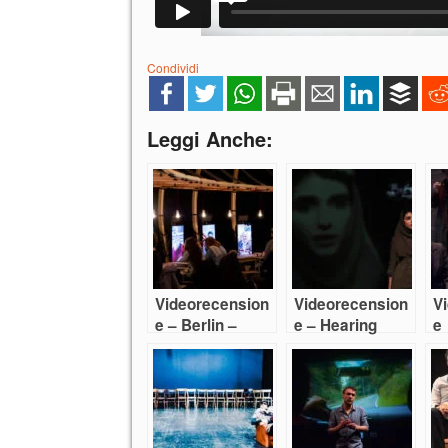
Condividi
Leggi Anche:
Videorecension
Videorecension
V
e – Berlin –
e – Hearing
e
Perhaps all the
I
dragons
an