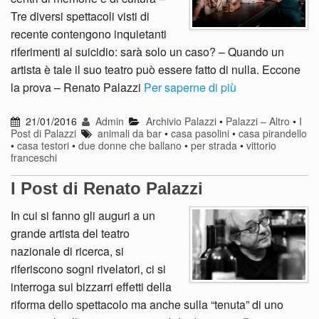
Tre diversi spettacoli visti di
recente contengono inquietanti
riferimenti al suicidio: sarà solo un caso? – Quando un
artista è tale il suo teatro può essere fatto di nulla. Eccone
la prova – Renato Palazzi
Per saperne di più
21/01/2016
Admin
Archivio Palazzi
•
Palazzi – Altro
•
I
Post di Palazzi
animali da bar
•
casa pasolini
•
casa pirandello
•
casa testori
•
due donne che ballano
•
per strada
•
vittorio
franceschi
I Post di Renato Palazzi
In cui si fanno gli auguri a un
grande artista del teatro
nazionale di ricerca, si
riferiscono sogni rivelatori, ci si
interroga sui bizzarri effetti della
riforma dello spettacolo ma anche sulla “tenuta” di uno