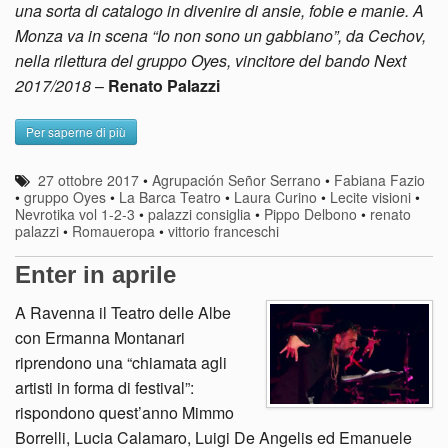
una sorta di catalogo in divenire di ansie, fobie e manie. A
Monza va in scena “Io non sono un gabbiano”, da Cechov,
nella rilettura del gruppo Oyes, vincitore del bando Next
2017/2018
–
Renato Palazzi
Per saperne di più
27 ottobre 2017
•
Agrupación Señor Serrano
•
Fabiana Fazio
•
gruppo Oyes
•
La Barca Teatro
•
Laura Curino
•
Lecite visioni
•
Nevrotika vol 1-2-3
•
palazzi consiglia
•
Pippo Delbono
•
renato
palazzi
•
Romaueropa
•
vittorio franceschi
Enter in aprile
A Ravenna il Teatro delle Albe
con Ermanna Montanari
riprendono una “chiamata agli
artisti in forma di festival”:
rispondono quest’anno Mimmo
Borrelli, Lucia Calamaro, Luigi De Angelis ed Emanuele