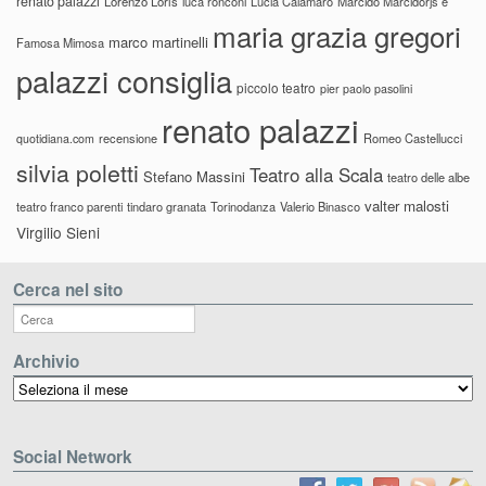
renato palazzi
Lorenzo Loris
luca ronconi
Lucia Calamaro
Marcido Marcidorjs e
maria grazia gregori
marco martinelli
Famosa Mimosa
palazzi consiglia
piccolo teatro
pier paolo pasolini
renato palazzi
recensione
Romeo Castellucci
quotidiana.com
silvia poletti
Teatro alla Scala
Stefano Massini
teatro delle albe
valter malosti
teatro franco parenti
tindaro granata
Torinodanza
Valerio Binasco
Virgilio Sieni
Cerca nel sito
Archivio
Archivio
Social Network