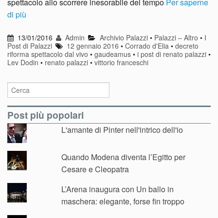
spettacolo allo scorrere inesorabile dei tempo
Per saperne
di più
13/01/2016
Admin
Archivio Palazzi
•
Palazzi – Altro
•
I
Post di Palazzi
12 gennaio 2016
•
Corrado d'Elia
•
decreto
riforma spettacolo dal vivo
•
gaudeamus
•
i post di renato palazzi
•
Lev Dodin
•
renato palazzi
•
vittorio franceschi
Post più popolari
L'amante di Pinter nell'intrico dell'io
Quando Modena diventa l’Egitto per
Cesare e Cleopatra
L’Arena inaugura con Un ballo in
maschera: elegante, forse fin troppo