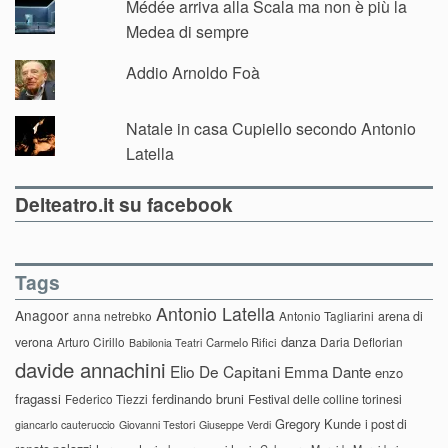
Médée arriva alla Scala ma non è più la
Medea di sempre
Addio Arnoldo Foà
Natale in casa Cupiello secondo Antonio
Latella
Delteatro.it su facebook
Tags
Antonio Latella
Anagoor
anna netrebko
Antonio Tagliarini
arena di
danza
verona
Arturo Cirillo
Daria Deflorian
Carmelo Rifici
Babilonia Teatri
davide annachini
Elio De Capitani
Emma Dante
enzo
fragassi
ferdinando bruni
Federico Tiezzi
Festival delle colline torinesi
Gregory Kunde
i post di
giancarlo cauteruccio
Giovanni Testori
Giuseppe Verdi