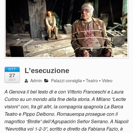
L’esecuzione
OTT
27
Admin
Palazzi consiglia
•
Teatro
•
Video
2017
A Genova il bel testo di e con Vittorio Franceschi e Laura
Curino su un mondo alla fine della storia. A Milano “Lecite
visioni” con, fra gli altri, la compagnia spagnola La Barca
Teatro e Pippo Delbono. Romaueropa prosegue con il
magnifico “Birdie” dell’Agrupación Señor Serrano. A Napoli
“Nevrotika vol 1-2-3”, scritto e diretto da Fabiana Fazio, è