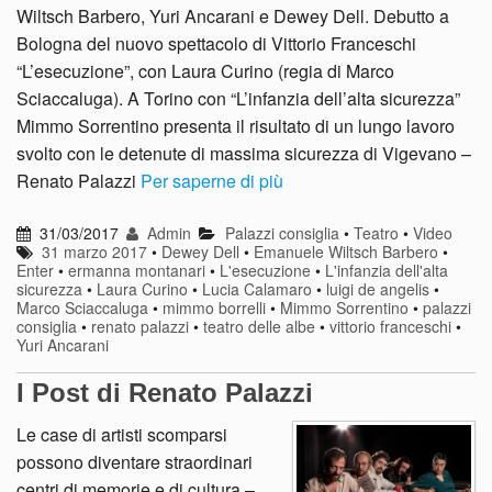
Wiltsch Barbero, Yuri Ancarani e Dewey Dell. Debutto a
Bologna del nuovo spettacolo di Vittorio Franceschi
“L’esecuzione”, con Laura Curino (regia di Marco
Sciaccaluga). A Torino con “L’infanzia dell’alta sicurezza”
Mimmo Sorrentino presenta il risultato di un lungo lavoro
svolto con le detenute di massima sicurezza di Vigevano –
Renato Palazzi
Per saperne di più
31/03/2017
Admin
Palazzi consiglia
•
Teatro
•
Video
31 marzo 2017
•
Dewey Dell
•
Emanuele Wiltsch Barbero
•
Enter
•
ermanna montanari
•
L'esecuzione
•
L'infanzia dell'alta
sicurezza
•
Laura Curino
•
Lucia Calamaro
•
luigi de angelis
•
Marco Sciaccaluga
•
mimmo borrelli
•
Mimmo Sorrentino
•
palazzi
consiglia
•
renato palazzi
•
teatro delle albe
•
vittorio franceschi
•
Yuri Ancarani
I Post di Renato Palazzi
Le case di artisti scomparsi
possono diventare straordinari
centri di memorie e di cultura –