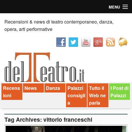
MENU
Home
Recensioni & news di teatro contemporaneo, danza,
opera, arti performative
Recensioni
Anticipazioni
News
Palazzi consiglia
Recens
News
Danza
Palazzi
Tutto il
I Post di
Video
ioni
consigli
Web ne
Palazzi
Chi siamo
a
parla
Contatti
Tag Archives:
vittorio franceschi
dT in English