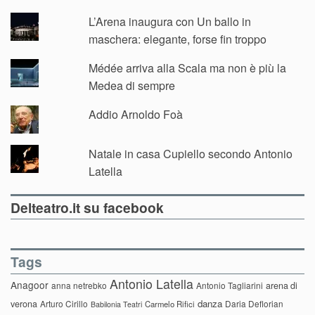
L’Arena inaugura con Un ballo in
maschera: elegante, forse fin troppo
Médée arriva alla Scala ma non è più la
Medea di sempre
Addio Arnoldo Foà
Natale in casa Cupiello secondo Antonio
Latella
Delteatro.it su facebook
Tags
Antonio Latella
Anagoor
anna netrebko
Antonio Tagliarini
arena di
danza
verona
Arturo Cirillo
Daria Deflorian
Carmelo Rifici
Babilonia Teatri