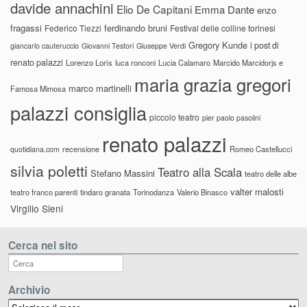
davide annachini
Elio De Capitani
Emma Dante
enzo
fragassi
ferdinando bruni
Federico Tiezzi
Festival delle colline torinesi
Gregory Kunde
i post di
giancarlo cauteruccio
Giovanni Testori
Giuseppe Verdi
renato palazzi
Lorenzo Loris
luca ronconi
Lucia Calamaro
Marcido Marcidorjs e
maria grazia gregori
marco martinelli
Famosa Mimosa
palazzi consiglia
piccolo teatro
pier paolo pasolini
renato palazzi
recensione
Romeo Castellucci
quotidiana.com
silvia poletti
Teatro alla Scala
Stefano Massini
teatro delle albe
valter malosti
teatro franco parenti
tindaro granata
Torinodanza
Valerio Binasco
Virgilio Sieni
Cerca nel sito
Archivio
Archivio