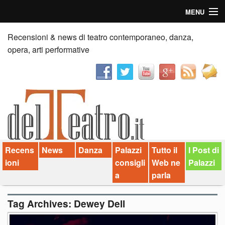
MENU
Home
Recensioni & news di teatro contemporaneo, danza,
opera, arti performative
Recensioni
Anticipazioni
News
Palazzi consiglia
Recens
News
Danza
Palazzi
Tutto il
I Post di
Video
ioni
consigli
Web ne
Palazzi
Chi siamo
a
parla
Contatti
Tag Archives:
Dewey Dell
dT in English