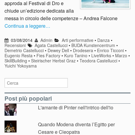
approda al Festival di Dro e
chiude un’edizione dedicata alla
messa in circolo delle competenze – Andrea Falcone
Continua a leggere…
03/08/2014
Admin
Arti performative
•
Danza
•
Recensioni
Agata Castellucci
•
BUDA Kunstencentrum
•
Demetrio Castellucci
•
Dewey Dell
•
Drodesera
•
Enrico Ticconi
•
Eugenio Resta
•
Fies Factory
•
Kuro Tanino
•
LiveWorks
•
Marzo
•
SkillBuilding
•
Steirischer Herbst Graz
•
Teodora Castellucci
•
Yuichi Yokoyama
Post più popolari
L'amante di Pinter nell'intrico dell'io
Quando Modena diventa l’Egitto per
Cesare e Cleopatra