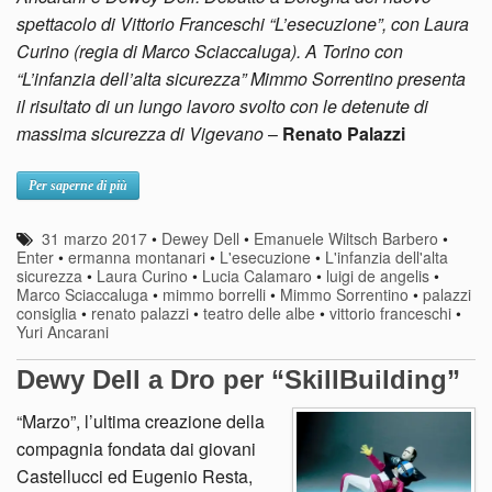
spettacolo di Vittorio Franceschi “L’esecuzione”, con Laura
Curino (regia di Marco Sciaccaluga). A Torino con
“L’infanzia dell’alta sicurezza” Mimmo Sorrentino presenta
il risultato di un lungo lavoro svolto con le detenute di
massima sicurezza di Vigevano
–
Renato Palazzi
Per saperne di più
31 marzo 2017
•
Dewey Dell
•
Emanuele Wiltsch Barbero
•
Enter
•
ermanna montanari
•
L'esecuzione
•
L'infanzia dell'alta
sicurezza
•
Laura Curino
•
Lucia Calamaro
•
luigi de angelis
•
Marco Sciaccaluga
•
mimmo borrelli
•
Mimmo Sorrentino
•
palazzi
consiglia
•
renato palazzi
•
teatro delle albe
•
vittorio franceschi
•
Yuri Ancarani
Dewy Dell a Dro per “SkillBuilding”
“Marzo”, l’ultima creazione della
compagnia fondata dai giovani
Castellucci ed Eugenio Resta,