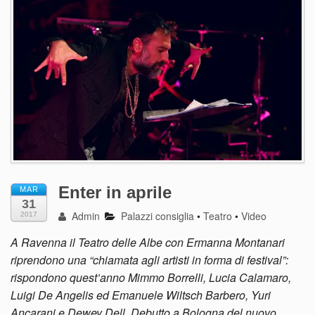
Enter in aprile
MAR
31
Admin
Palazzi consiglia
•
Teatro
•
Video
2017
A Ravenna il Teatro delle Albe con Ermanna Montanari
riprendono una “chiamata agli artisti in forma di festival”:
rispondono quest’anno Mimmo Borrelli, Lucia Calamaro,
Luigi De Angelis ed Emanuele Wiltsch Barbero, Yuri
Ancarani e Dewey Dell. Debutto a Bologna del nuovo