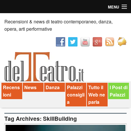
MENU
Home
Recensioni & news di teatro contemporaneo, danza,
opera, arti performative
Recensioni
Anticipazioni
News
Palazzi consiglia
Recens
News
Danza
Palazzi
Tutto il
I Post di
Video
ioni
consigli
Web ne
Palazzi
Chi siamo
a
parla
Contatti
Tag Archives:
SkillBuilding
dT in English