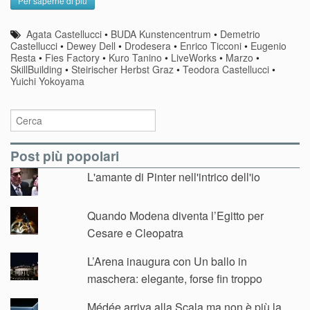
Per saperne di più
Agata Castellucci
•
BUDA Kunstencentrum
•
Demetrio
Castellucci
•
Dewey Dell
•
Drodesera
•
Enrico Ticconi
•
Eugenio
Resta
•
Fies Factory
•
Kuro Tanino
•
LiveWorks
•
Marzo
•
SkillBuilding
•
Steirischer Herbst Graz
•
Teodora Castellucci
•
Yuichi Yokoyama
Post più popolari
L'amante di Pinter nell'intrico dell'io
Quando Modena diventa l’Egitto per
Cesare e Cleopatra
L’Arena inaugura con Un ballo in
maschera: elegante, forse fin troppo
Médée arriva alla Scala ma non è più la