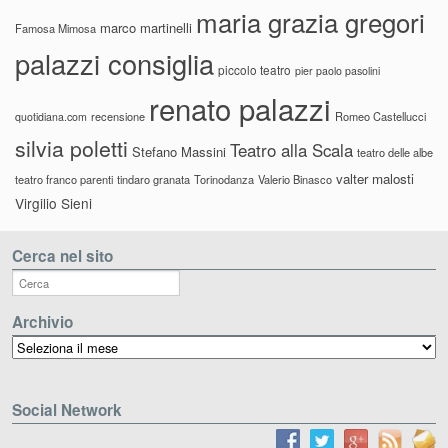
maria grazia gregori
marco martinelli
Famosa Mimosa
palazzi consiglia
piccolo teatro
pier paolo pasolini
renato palazzi
recensione
Romeo Castellucci
quotidiana.com
silvia poletti
Teatro alla Scala
Stefano Massini
teatro delle albe
valter malosti
teatro franco parenti
tindaro granata
Torinodanza
Valerio Binasco
Virgilio Sieni
Cerca nel sito
Archivio
Archivio
Social Network