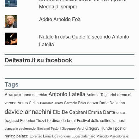
Medea di sempre
Addio Arnoldo Foà
Natale in casa Cupiello secondo Antonio
Latella
Delteatro.it su facebook
Tags
Antonio Latella
Anagoor
anna netrebko
Antonio Tagliarini
arena di
danza
verona
Arturo Cirillo
Daria Deflorian
Carmelo Rifici
Babilonia Teatri
davide annachini
Elio De Capitani
Emma Dante
enzo
fragassi
ferdinando bruni
Federico Tiezzi
Festival delle colline torinesi
Gregory Kunde
i post di
giancarlo cauteruccio
Giovanni Testori
Giuseppe Verdi
renato palazzi
Lorenzo Loris
luca ronconi
Lucia Calamaro
Marcido Marcidorjs e