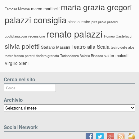
maria grazia gregori
marco martinelli
Famosa Mimosa
palazzi consiglia
piccolo teatro
pier paolo pasolini
renato palazzi
recensione
Romeo Castellucci
quotidiana.com
silvia poletti
Teatro alla Scala
Stefano Massini
teatro delle albe
valter malosti
teatro franco parenti
tindaro granata
Torinodanza
Valerio Binasco
Virgilio Sieni
Cerca nel sito
Archivio
Archivio
Social Network