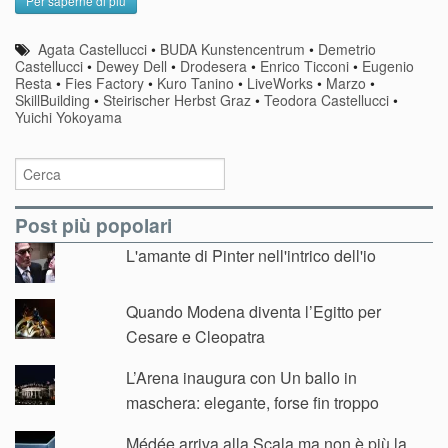
Per saperne di più
Agata Castellucci
•
BUDA Kunstencentrum
•
Demetrio
Castellucci
•
Dewey Dell
•
Drodesera
•
Enrico Ticconi
•
Eugenio
Resta
•
Fies Factory
•
Kuro Tanino
•
LiveWorks
•
Marzo
•
SkillBuilding
•
Steirischer Herbst Graz
•
Teodora Castellucci
•
Yuichi Yokoyama
Post più popolari
L'amante di Pinter nell'intrico dell'io
Quando Modena diventa l’Egitto per
Cesare e Cleopatra
L’Arena inaugura con Un ballo in
maschera: elegante, forse fin troppo
Médée arriva alla Scala ma non è più la