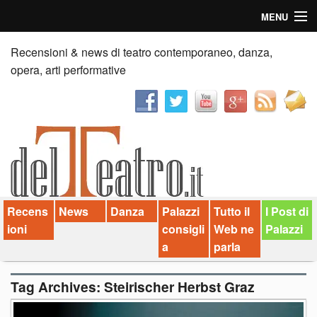
MENU
Home
Recensioni & news di teatro contemporaneo, danza,
opera, arti performative
Recensioni
Anticipazioni
News
Palazzi consiglia
Recens
News
Danza
Palazzi
Tutto il
I Post di
Video
ioni
consigli
Web ne
Palazzi
Chi siamo
a
parla
Contatti
Tag Archives:
Steirischer Herbst Graz
dT in English