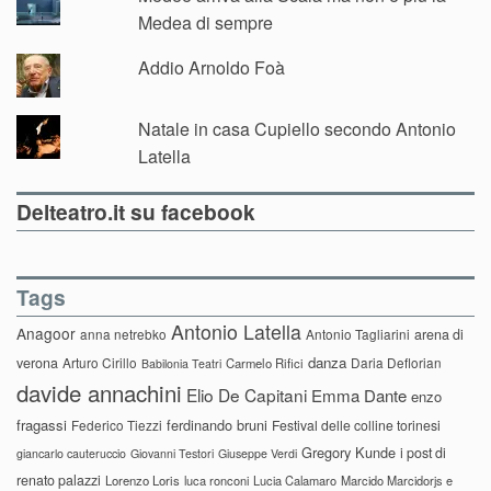
Medea di sempre
Addio Arnoldo Foà
Natale in casa Cupiello secondo Antonio
Latella
Delteatro.it su facebook
Tags
Antonio Latella
Anagoor
anna netrebko
Antonio Tagliarini
arena di
danza
verona
Arturo Cirillo
Daria Deflorian
Carmelo Rifici
Babilonia Teatri
davide annachini
Elio De Capitani
Emma Dante
enzo
fragassi
ferdinando bruni
Federico Tiezzi
Festival delle colline torinesi
Gregory Kunde
i post di
giancarlo cauteruccio
Giovanni Testori
Giuseppe Verdi
renato palazzi
Lorenzo Loris
luca ronconi
Lucia Calamaro
Marcido Marcidorjs e